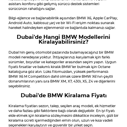
asistanı konforu gibi gelişmiş sürücü destek sistemleri
sürücünün rahatlığını sağlar.
Bilgi-eğlence ve bağlanabilirlik açısından BMW X6, Apple CarPlay,
Android Auto, kablosuz şarj ve bir Wi-Fi erişim noktası sunarak
hareket halindeyken eğlenmenizi ve bağlantıda kalmanızı sağlar.
Dubai'de Hangi BMW Modellerini
Kiralayabilirsiniz?
Dubai'nin geniş otomobil pazarında bulamayacağınız bir BMW
modeli neredeyse yoktur. İhtiyaçlarınızı karşılamak için farklı
sürümler, boyutlar ve kategoriler arasından seçim yapın. Uygun
fiyatlı fırsatlar ve bakımlı kiralık BMW'ler bulmak için Octane
kataloğuna göz atın. Lüks filomuzdan, yüksek performanslı
BMW X6 M Competition dahil olmak üzere BMW X6'nın çeşitli
donanımlarının yanı sıra BMW XM, X7, 430i, X5, Z4 ve diğerlerini
seçebilirsiniz.
Dubai'de BMW Kiralama Fiyatı
Kiralama fiyatları sezon, talep, seçilen araç modeli, ek hizmetler
ve daha fazlası gibi faktörlere bağlı olarak değişebilir. En iyi fiyatı
elde etmek için kiralama sözleşmesini dikkatlice inceleyin, gizli bir
kiralama ücreti içermediğinden emin olun, uzun ve kısa vadeli
seçenekleri karşılaştırın ve güvenilir bir şirket seçin.