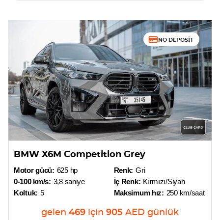
NO DEPOSIT
BMW X6M Competition Grey
Motor gücü:
625 hp
Renk:
Gri
0-100 km/s:
3,8 saniye
İç Renk:
Kırmızı/Siyah
Koltuk:
5
Maksimum hız:
250 km/saat
gelen
469
için
905
AED
günlük