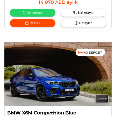
14 070
AED
aylık
WhatsApp
Bizi Arayın
Rezerv
Detaylar
NO DEPOSIT
BMW X6M Competition Blue