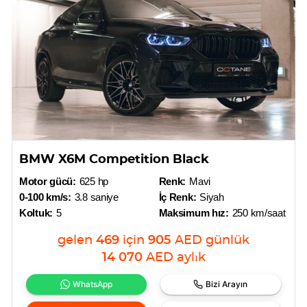
BMW X6M Competition Black
Motor gücü:
625 hp
Renk:
Mavi
0-100 km/s:
3.8 saniye
İç Renk:
Siyah
Koltuk:
5
Maksimum hız:
250 km/saat
gelen
469
için
905
AED
günlük
14 070
AED
aylık
WhatsApp
Bizi Arayın