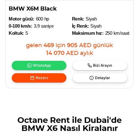
BMW X6M Black
Motor gücü:
600 hp
Renk:
Siyah
0-100 km/s:
3.9 saniye
İç Renk:
Siyah
Koltuk:
5
Maksimum hız:
250 km/saat
gelen
469
için
905
AED
günlük
14 070
AED
aylık
WhatsApp
Bizi Arayın
Rezerv
Detaylar
Octane Rent ile Dubai'de
BMW X6 Nasıl Kiralanır