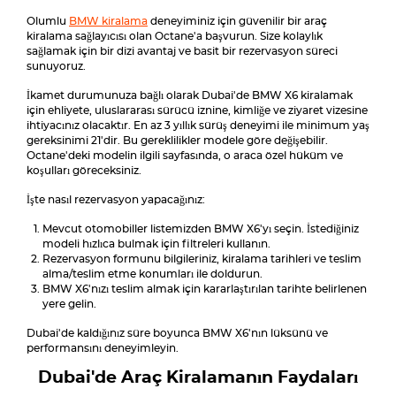
Olumlu
BMW kiralama
deneyiminiz için güvenilir bir araç
kiralama sağlayıcısı olan Octane'a başvurun. Size kolaylık
sağlamak için bir dizi avantaj ve basit bir rezervasyon süreci
sunuyoruz.
İkamet durumunuza bağlı olarak Dubai'de BMW X6 kiralamak
için ehliyete, uluslararası sürücü iznine, kimliğe ve ziyaret vizesine
ihtiyacınız olacaktır. En az 3 yıllık sürüş deneyimi ile minimum yaş
gereksinimi 21'dir. Bu gereklilikler modele göre değişebilir.
Octane'deki modelin ilgili sayfasında, o araca özel hüküm ve
koşulları göreceksiniz.
İşte nasıl rezervasyon yapacağınız:
Mevcut otomobiller listemizden BMW X6'yı seçin. İstediğiniz
modeli hızlıca bulmak için filtreleri kullanın.
Rezervasyon formunu bilgileriniz, kiralama tarihleri ve teslim
alma/teslim etme konumları ile doldurun.
BMW X6'nızı teslim almak için kararlaştırılan tarihte belirlenen
yere gelin.
Dubai'de kaldığınız süre boyunca BMW X6'nın lüksünü ve
performansını deneyimleyin.
Dubai'de Araç Kiralamanın Faydaları