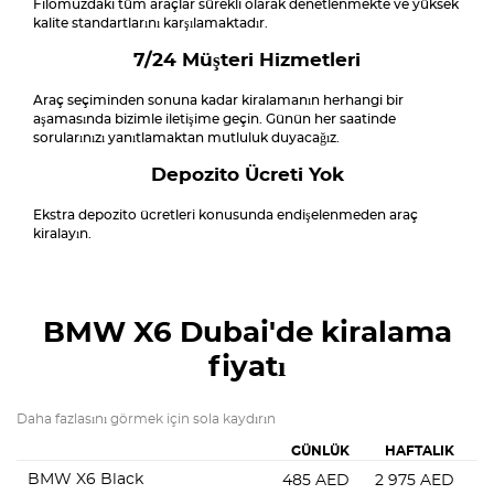
Filomuzdaki tüm araçlar sürekli olarak denetlenmekte ve yüksek
kalite standartlarını karşılamaktadır.
7/24 Müşteri Hizmetleri
Araç seçiminden sonuna kadar kiralamanın herhangi bir
aşamasında bizimle iletişime geçin. Günün her saatinde
sorularınızı yanıtlamaktan mutluluk duyacağız.
Depozito Ücreti Yok
Ekstra depozito ücretleri konusunda endişelenmeden araç
kiralayın.
BMW X6
Dubai'de kiralama
fiyatı
Daha fazlasını görmek için sola kaydırın
GÜNLÜK
HAFTALIK
BMW X6 Black
485
AED
2 975
AED
7