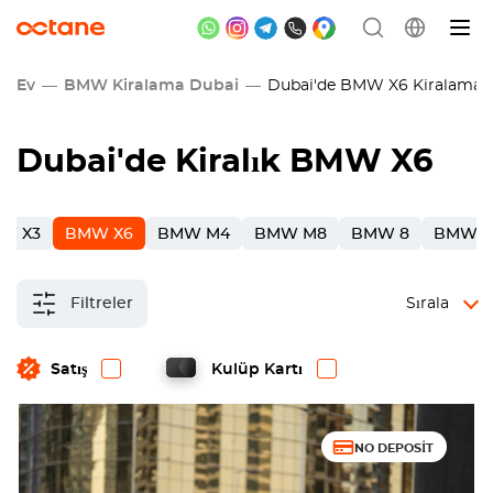
Ev
BMW Kiralama Dubai
Dubai'de BMW X6 Kiralama
Dubai
'de Kiralık BMW X6
W X3
BMW X6
BMW M4
BMW M8
BMW 8
BMW 3
Filtreler
Sırala
Satış
Kulüp Kartı
NO DEPOSIT