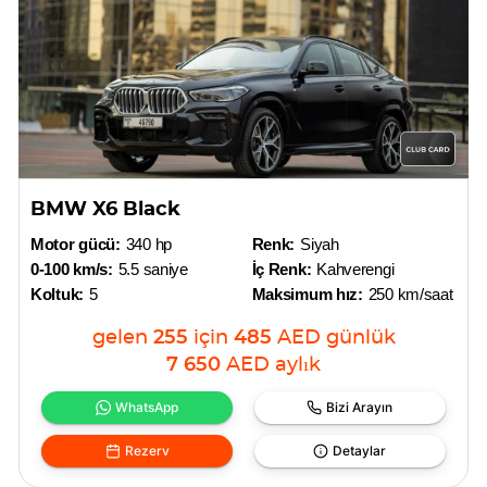
BMW X6 Black
Motor gücü:
340 hp
Renk:
Siyah
0-100 km/s:
5.5 saniye
İç Renk:
Kahverengi
Koltuk:
5
Maksimum hız:
250 km/saat
gelen
255
için
485
AED
günlük
7 650
AED
aylık
WhatsApp
Bizi Arayın
Rezerv
Detaylar