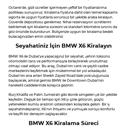
Octane'de, gizli ücretler içermeyen şeffaf bir fiyatlandırma
politikası sunuyoruz. Kiralama fiyatına dahil olan temel kapsamlı
sigorta ile uygun fiyatlarla sorunsuz bir şekilde araba kiralayın.
Güvenlik depozitosu gerekmez. Nihai rezervasyon ücretlerini
belirlemek için kiralama süresini ve standart kilometre sınırını da
göz önünde bulundurun. Bütçenize uygun bir kiralama bedeli
bulacağınızdan emin olabilirsiniz.
Seyahatiniz İçin BMW X6 Kiralayın
BMW X6 ile Dubai'ye yapacağınız bir seyahat, şehrin lüksünü
otomobilin tarzı ve performansıyla birleştirerek unutulmaz
olmayı vaat ediyor. Bu araç, Dubai'nin canlı ve çeşitli cazibe
merkezlerini keşfetmek için mükemmel bir yol arkadaşıdır.
Dubai'nin ana arteri Sheikh Zayed Road'daki yolculuğunuza
başlayarak, amiral gemisi BMW ile Downtown Dubai'nin
hareketli caddelerinde kolayca gezinin.
Burj Khalifa ve Palm Jumeirah gibi ikonik simgeleri şık bir şekilde
keşfedin. Değişik bir tempo için X6'yı çöle götürün, güçlü
yetenekleri kumlu arazinin üstesinden kolaylıkla gelsin. Bir iş
seyahatindeyseniz, X6'nın ihtişamı ve yumuşak sürüşü konforlu
ve keyifli bir deneyim sağlayacaktır.
BMW X6 Kiralama Süreci