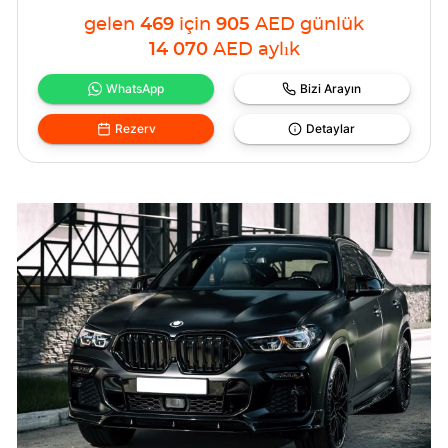
gelen
469
için
905
AED
günlük
14 070
AED
aylık
WhatsApp
Bizi Arayın
Rezerv
Detaylar