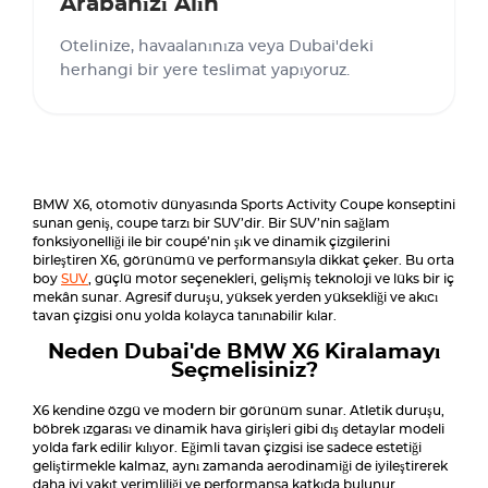
Arabanızı Alın
Otelinize, havaalanınıza veya Dubai'deki
herhangi bir yere teslimat yapıyoruz.
BMW X6, otomotiv dünyasında Sports Activity Coupe konseptini
sunan geniş, coupe tarzı bir SUV’dir. Bir SUV’nin sağlam
fonksiyonelliği ile bir coupé’nin şık ve dinamik çizgilerini
birleştiren X6, görünümü ve performansıyla dikkat çeker. Bu orta
boy
SUV
, güçlü motor seçenekleri, gelişmiş teknoloji ve lüks bir iç
mekân sunar. Agresif duruşu, yüksek yerden yüksekliği ve akıcı
tavan çizgisi onu yolda kolayca tanınabilir kılar.
Neden Dubai'de BMW X6 Kiralamayı
Seçmelisiniz?
X6 kendine özgü ve modern bir görünüm sunar. Atletik duruşu,
böbrek ızgarası ve dinamik hava girişleri gibi dış detaylar modeli
yolda fark edilir kılıyor. Eğimli tavan çizgisi ise sadece estetiği
geliştirmekle kalmaz, aynı zamanda aerodinamiği de iyileştirerek
daha iyi yakıt verimliliği ve performansa katkıda bulunur.