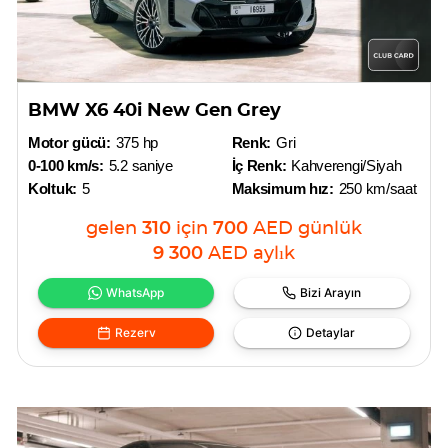
BMW X6 40i New Gen Grey
Motor gücü:
375 hp
Renk:
Gri
0-100 km/s:
5.2 saniye
İç Renk:
Kahverengi/Siyah
Koltuk:
5
Maksimum hız:
250 km/saat
gelen
310
için
700
AED
günlük
9 300
AED
aylık
WhatsApp
Bizi Arayın
Rezerv
Detaylar