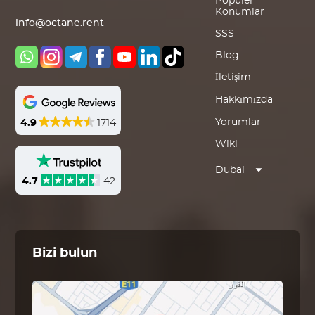
Popüler
Konumlar
info@octane.rent
SSS
Blog
İletişim
Hakkımızda
Yorumlar
4.9
1714
Wiki
Dubai
4.7
42
Bizi bulun