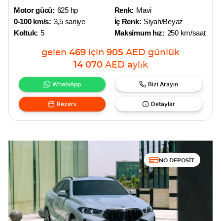
Motor gücü:
625 hp
Renk:
Mavi
0-100 km/s:
3,5 saniye
İç Renk:
Siyah/Beyaz
Koltuk:
5
Maksimum hız:
250 km/saat
gelen
469
için
905
AED
günlük
14 070
AED
aylık
WhatsApp
Bizi Arayın
Rezerv
Detaylar
NO DEPOSIT