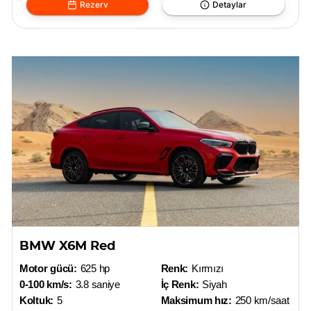
Rezerv
Detaylar
BMW X6M Red
Motor gücü:
625 hp
Renk:
Kırmızı
0-100 km/s:
3.8 saniye
İç Renk:
Siyah
Koltuk:
5
Maksimum hız:
250 km/saat