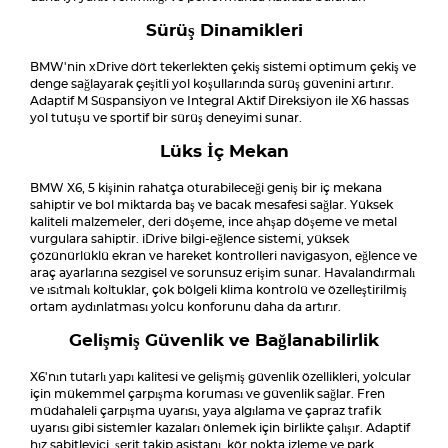
Sürüş Dinamikleri
BMW'nin xDrive dört tekerlekten çekiş sistemi optimum çekiş ve
denge sağlayarak çeşitli yol koşullarında sürüş güvenini artırır.
Adaptif M Süspansiyon ve Integral Aktif Direksiyon ile X6 hassas
yol tutuşu ve sportif bir sürüş deneyimi sunar.
Lüks İç Mekan
BMW X6, 5 kişinin rahatça oturabileceği geniş bir iç mekana
sahiptir ve bol miktarda baş ve bacak mesafesi sağlar. Yüksek
kaliteli malzemeler, deri döşeme, ince ahşap döşeme ve metal
vurgulara sahiptir. iDrive bilgi-eğlence sistemi, yüksek
çözünürlüklü ekran ve hareket kontrolleri navigasyon, eğlence ve
araç ayarlarına sezgisel ve sorunsuz erişim sunar. Havalandırmalı
ve ısıtmalı koltuklar, çok bölgeli klima kontrolü ve özelleştirilmiş
ortam aydınlatması yolcu konforunu daha da artırır.
Gelişmiş Güvenlik ve Bağlanabilirlik
X6'nın tutarlı yapı kalitesi ve gelişmiş güvenlik özellikleri, yolcular
için mükemmel çarpışma koruması ve güvenlik sağlar. Fren
müdahaleli çarpışma uyarısı, yaya algılama ve çapraz trafik
uyarısı gibi sistemler kazaları önlemek için birlikte çalışır. Adaptif
hız sabitleyici, şerit takip asistanı, kör nokta izleme ve park