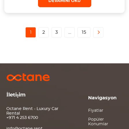
DEVAMINI OKU
1
2
3
…
15
İletişim
Navigasyon
Octane Rent - Luxury Car
Fiyatlar
Rental
+971 4 253 6700
Popüler
Konumlar
info@octane.rent