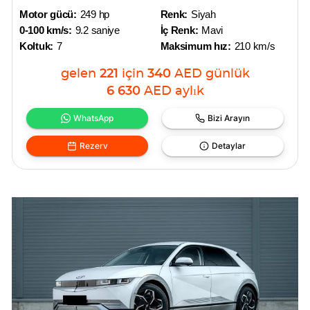
Motor gücü:
249 hp
Renk:
Siyah
0-100 km/s:
9.2 saniye
İç Renk:
Mavi
Koltuk:
7
Maksimum hız:
210 km/s
gelen
221
için
340
AED
günlük
6 630
AED
aylık
WhatsApp
Bizi Arayın
Rezerv
Detaylar