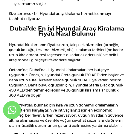
çıkarmanızı sağlar.
Size sorunsuz bir Hyundai araç kiralama hizmeti sunmayı
taahhüt ediyoruz.
Dubai'de En İyi Hyundai Araç Kiralama
Fiyatı Nasıl Bulunur
Hyundai kiralamanın fiyatı sezon, talep, ek hizmetler (örneğin,
çocuk koltuğu, teslimat hizmeti, vb.), kiralama tarihleri (ne kadar
uzun kiralama süresi seçerseniz o kadar az ödersiniz) ve belirli
araç modeli gibi çeşitli faktörlere bağlıdır.
Octane'de, Dubai'deki Hyundai kiralamaları her bütçeye
uygundur. Örneğin, Hyundai Creta günlük 120 AED'den başlar ve
daha uzun süreli kiralamalarda günlük 90 AED'ye kadar indirim
uygulanır. Daha büyük gruplar için, Hyundai Staria Black günlük
490 AED'den temin edilebilir ve 30 günlük kiralamalar günlük
300 AED'ye düşer.
En iyi fiyatları bulmak için kısa ve uzun dönemli kiralamaların
maliyetlerini karşılaştırın ve ihtiyaçlarınız için en ekonomik
seçeneği belirleyin. Erken rezervasyon, uygun fiyatların güvence
altına alınmasına ve özellikle yoğun seyahat sezonlarında önemli
olan müsaitlik durumunun garanti edilmesine yardımcı olabilir.