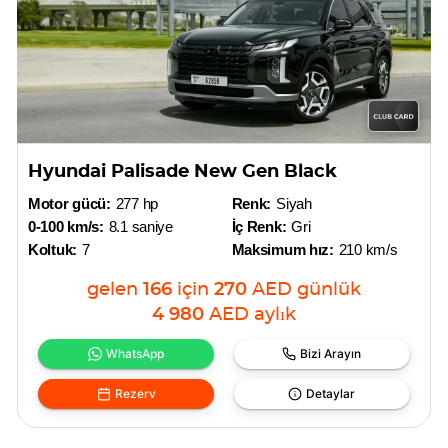
Hyundai Palisade New Gen Black
Motor gücü:
277 hp
Renk:
Siyah
0-100 km/s:
8.1 saniye
İç Renk:
Gri
Koltuk:
7
Maksimum hız:
210 km/s
gelen
166
için
270
AED
günlük
4 980
AED
aylık
WhatsApp
Bizi Arayın
Rezerv
Detaylar