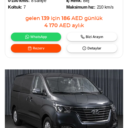
0-100 km/s:
8 saniye
İç Renk:
Bej
Koltuk:
7
Maksimum hız:
210 km/s
gelen
139
için
186
AED
günlük
4 170
AED
aylık
WhatsApp
Bizi Arayın
Rezerv
Detaylar