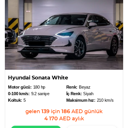
Hyundai Sonata White
Motor gücü:
180 hp
Renk:
Beyaz
0-100 km/s:
9.2 saniye
İç Renk:
Siyah
Koltuk:
5
Maksimum hız:
210 km/s
gelen
139
için
186
AED
günlük
4 170
AED
aylık