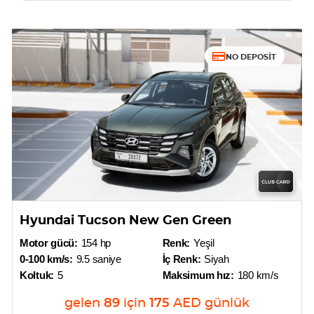
NO DEPOSIT
Hyundai Tucson New Gen Green
Motor gücü:
154 hp
Renk:
Yeşil
0-100 km/s:
9.5 saniye
İç Renk:
Siyah
Koltuk:
5
Maksimum hız:
180 km/s
gelen
89
için
175
AED
günlük