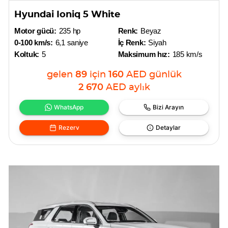
Hyundai Ioniq 5 White
Motor gücü:
235 hp
Renk:
Beyaz
0-100 km/s:
6,1 saniye
İç Renk:
Siyah
Koltuk:
5
Maksimum hız:
185 km/s
gelen
89
için
160
AED
günlük
2 670
AED
aylık
WhatsApp
Bizi Arayın
Rezerv
Detaylar