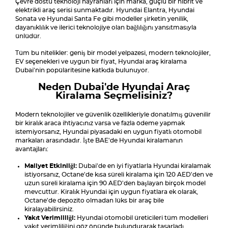
Çevre dostu teknoloji hayranları için marka, güçlü bir hibrit ve
elektrikli araç serisi sunmaktadır. Hyundai Elantra, Hyundai
Sonata ve Hyundai Santa Fe gibi modeller şirketin yenilik,
dayanıklılık ve ilerici teknolojiye olan bağlılığını yansıtmasıyla
ünlüdür.
Tüm bu nitelikler: geniş bir model yelpazesi, modern teknolojiler,
EV seçenekleri ve uygun bir fiyat, Hyundai araç kiralama
Dubai'nin popülaritesine katkıda bulunuyor.
Neden Dubai'de Hyundai Araç
Kiralama Seçmelisiniz?
Modern teknolojiler ve güvenlik özellikleriyle donatılmış güvenilir
bir kiralık araca ihtiyacınız varsa ve fazla ödeme yapmak
istemiyorsanız, Hyundai piyasadaki en uygun fiyatlı otomobil
markaları arasındadır. İşte BAE'de Hyundai kiralamanın
avantajları:
Maliyet Etkinliği:
Dubai'de en iyi fiyatlarla Hyundai kiralamak
istiyorsanız, Octane'de kısa süreli kiralama için 120 AED'den ve
uzun süreli kiralama için 90 AED'den başlayan birçok model
mevcuttur. Kiralık Hyundai için uygun fiyatlara ek olarak,
Octane'de depozito olmadan lüks bir araç bile
kiralayabilirsiniz.
Yakıt Verimliliği:
Hyundai otomobil üreticileri tüm modelleri
yakıt verimliliğini göz önünde bulundurarak tasarladı.