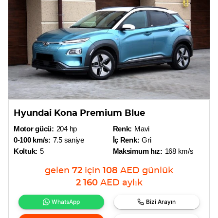
Hyundai Kona Premium Blue
Motor gücü:
204 hp
Renk:
Mavi
0-100 km/s:
7.5 saniye
İç Renk:
Gri
Koltuk:
5
Maksimum hız:
168 km/s
gelen
72
için
108
AED
günlük
2 160
AED
aylık
WhatsApp
Bizi Arayın