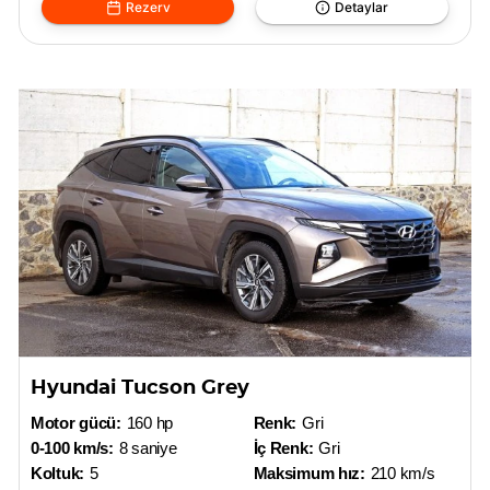
Rezerv
Detaylar
Hyundai Tucson Grey
Motor gücü:
160 hp
Renk:
Gri
0-100 km/s:
8 saniye
İç Renk:
Gri
Koltuk:
5
Maksimum hız:
210 km/s