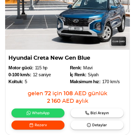
Hyundai Creta New Gen Blue
Motor gücü:
115 hp
Renk:
Mavi
0-100 km/s:
12 saniye
İç Renk:
Siyah
Koltuk:
5
Maksimum hız:
170 km/s
gelen
72
için
108
AED
günlük
2 160
AED
aylık
WhatsApp
Bizi Arayın
Rezerv
Detaylar