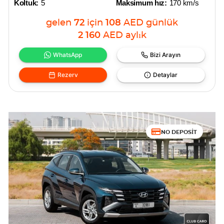
Koltuk:
5
Maksimum hız:
170 km/s
gelen
72
için
108
AED
günlük
2 160
AED
aylık
WhatsApp
Bizi Arayın
Rezerv
Detaylar
NO DEPOSIT