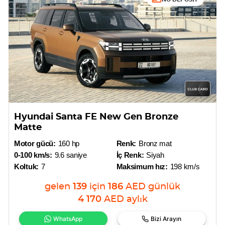
Hyundai Santa FE New Gen Bronze
Matte
Motor gücü:
160 hp
Renk:
Bronz mat
0-100 km/s:
9.6 saniye
İç Renk:
Siyah
Koltuk:
7
Maksimum hız:
198 km/s
gelen
139
için
186
AED
günlük
4 170
AED
aylık
WhatsApp
Bizi Arayın