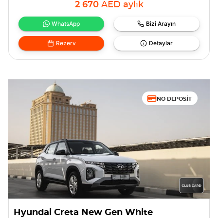
2 670
AED
aylık
WhatsApp
Bizi Arayın
Rezerv
Detaylar
NO DEPOSIT
Hyundai Creta New Gen White