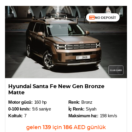
NO DEPOSIT
Hyundai Santa Fe New Gen Bronze
Matte
Motor gücü:
160 hp
Renk:
Bronz
0-100 km/s:
9.6 saniye
İç Renk:
Siyah
Koltuk:
7
Maksimum hız:
198 km/s
gelen
139
için
186
AED
günlük