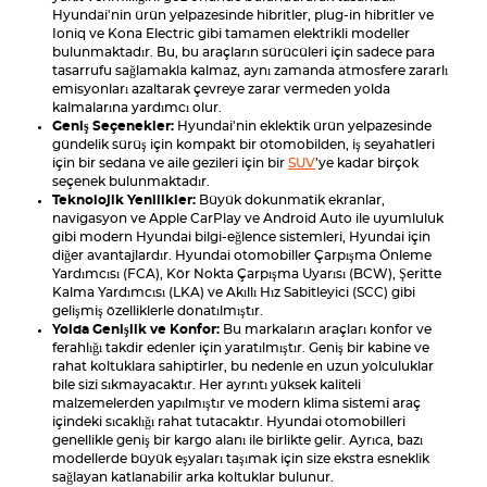
Hyundai'nin ürün yelpazesinde hibritler, plug-in hibritler ve
Ioniq ve Kona Electric gibi tamamen elektrikli modeller
bulunmaktadır. Bu, bu araçların sürücüleri için sadece para
tasarrufu sağlamakla kalmaz, aynı zamanda atmosfere zararlı
emisyonları azaltarak çevreye zarar vermeden yolda
kalmalarına yardımcı olur.
Geniş Seçenekler:
Hyundai'nin eklektik ürün yelpazesinde
gündelik sürüş için kompakt bir otomobilden, iş seyahatleri
için bir sedana ve aile gezileri için bir
SUV
'ye kadar birçok
seçenek bulunmaktadır.
Teknolojik Yenilikler:
Büyük dokunmatik ekranlar,
navigasyon ve Apple CarPlay ve Android Auto ile uyumluluk
gibi modern Hyundai bilgi-eğlence sistemleri, Hyundai için
diğer avantajlardır. Hyundai otomobiller Çarpışma Önleme
Yardımcısı (FCA), Kör Nokta Çarpışma Uyarısı (BCW), Şeritte
Kalma Yardımcısı (LKA) ve Akıllı Hız Sabitleyici (SCC) gibi
gelişmiş özelliklerle donatılmıştır.
Yolda Genişlik ve Konfor:
Bu markaların araçları konfor ve
ferahlığı takdir edenler için yaratılmıştır. Geniş bir kabine ve
rahat koltuklara sahiptirler, bu nedenle en uzun yolculuklar
bile sizi sıkmayacaktır. Her ayrıntı yüksek kaliteli
malzemelerden yapılmıştır ve modern klima sistemi araç
içindeki sıcaklığı rahat tutacaktır. Hyundai otomobilleri
genellikle geniş bir kargo alanı ile birlikte gelir. Ayrıca, bazı
modellerde büyük eşyaları taşımak için size ekstra esneklik
sağlayan katlanabilir arka koltuklar bulunur.