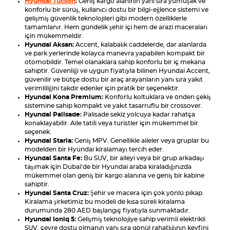
Hyundai Tucson
:
Geniş kargo alanının yanı sıra yumuşak ve
konforlu bir sürüş, kullanıcı dostu bir bilgi-eğlence sistemi ve
gelişmiş güvenlik teknolojileri gibi modern özelliklerle
tamamlanır. Hem gündelik şehir içi hem de arazi maceraları
için mükemmeldir.
Hyundai Aksan:
Accent, kalabalık caddelerde, dar alanlarda
ve park yerlerinde kolayca manevra yapabilen kompakt bir
otomobildir. Temel olanaklara sahip konforlu bir iç mekana
sahiptir. Güvenliği ve uygun fiyatıyla bilinen Hyundai Accent,
güvenilir ve bütçe dostu bir araç arayanların yanı sıra yakıt
verimliliğini takdir edenler için pratik bir seçenektir.
Hyundai Kona Premium:
Konforlu koltuklara ve önden çekiş
sistemine sahip kompakt ve yakıt tasarruflu bir crossover.
Hyundai Palisade:
Palisade sekiz yolcuya kadar rahatça
konaklayabilir. Aile tatili veya turistler için mükemmel bir
seçenek.
Hyundai Staria:
Geniş MPV. Genellikle aileler veya gruplar bu
modelden bir Hyundai kiralamayı tercih eder.
Hyundai Santa Fe:
Bu SUV, bir aileyi veya bir grup arkadaşı
taşımak için Dubai'de bir Hyundai araba kiraladığınızda
mükemmel olan geniş bir kargo alanına ve geniş bir kabine
sahiptir.
Hyundai Santa Cruz:
Şehir ve macera için çok yönlü pikap.
Kiralama şirketimiz bu modeli de kısa süreli kiralama
durumunda 280 AED başlangıç fiyatıyla sunmaktadır.
Hyundai Ioniq 5:
Gelişmiş teknolojiye sahip verimli elektrikli
SUV, çevre dostu olmanın yanı sıra gönül rahatlığının keyfini