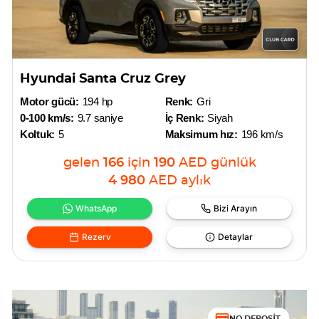
Hyundai Santa Cruz Grey
Motor gücü:
194 hp
Renk:
Gri
0-100 km/s:
9.7 saniye
İç Renk:
Siyah
Koltuk:
5
Maksimum hız:
196 km/s
gelen
166
için
190
AED
günlük
4 980
AED
aylık
WhatsApp
Bizi Arayın
Rezerv
Detaylar
NO DEPOSIT