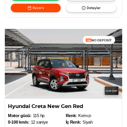
Rezerv
Detaylar
NO DEPOSIT
Hyundai Creta New Gen Red
Motor gücü:
115 hp
Renk:
Kırmızı
0-100 km/s:
12 saniye
İç Renk:
Siyah