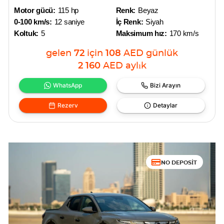
Motor gücü:
115 hp
Renk:
Beyaz
0-100 km/s:
12 saniye
İç Renk:
Siyah
Koltuk:
5
Maksimum hız:
170 km/s
gelen
72
için
108
AED
günlük
2 160
AED
aylık
WhatsApp
Bizi Arayın
Rezerv
Detaylar
NO DEPOSIT