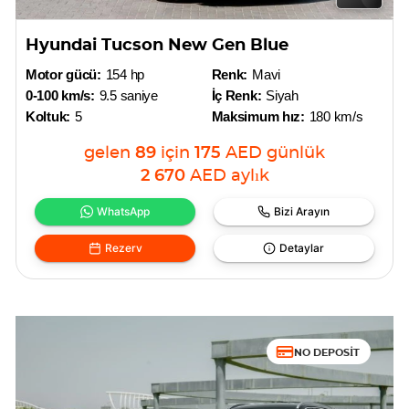
Hyundai Tucson New Gen Blue
Motor gücü:
154 hp
Renk:
Mavi
0-100 km/s:
9.5 saniye
İç Renk:
Siyah
Koltuk:
5
Maksimum hız:
180 km/s
gelen
89
için
175
AED
günlük
2 670
AED
aylık
WhatsApp
Bizi Arayın
Rezerv
Detaylar
NO DEPOSIT