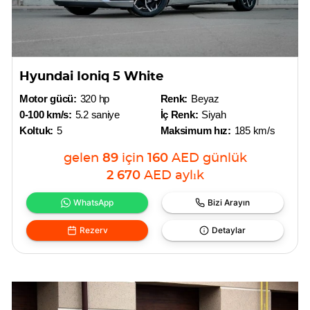
Hyundai Ioniq 5 White
Motor gücü:
320 hp
Renk:
Beyaz
0-100 km/s:
5.2 saniye
İç Renk:
Siyah
Koltuk:
5
Maksimum hız:
185 km/s
gelen
89
için
160
AED
günlük
2 670
AED
aylık
WhatsApp
Bizi Arayın
Rezerv
Detaylar