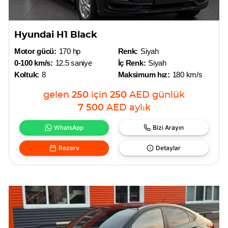
Hyundai H1 Black
Motor gücü:
170 hp
Renk:
Siyah
0-100 km/s:
12.5 saniye
İç Renk:
Siyah
Koltuk:
8
Maksimum hız:
180 km/s
gelen
250
için
250
AED
günlük
7 500
AED
aylık
WhatsApp
Bizi Arayın
Rezerv
Detaylar