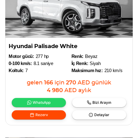
Hyundai Palisade White
Motor gücü:
277 hp
Renk:
Beyaz
0-100 km/s:
8.1 saniye
İç Renk:
Siyah
Koltuk:
7
Maksimum hız:
210 km/s
gelen
166
için
270
AED
günlük
4 980
AED
aylık
WhatsApp
Bizi Arayın
Rezerv
Detaylar