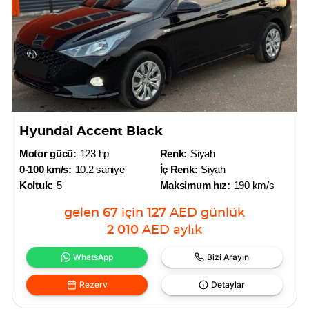
Hyundai Accent Black
Motor gücü:
123 hp
Renk:
Siyah
0-100 km/s:
10.2 saniye
İç Renk:
Siyah
Koltuk:
5
Maksimum hız:
190 km/s
gelen
67
için
127
AED
günlük
2 010
AED
aylık
WhatsApp
Bizi Arayın
Rezerv
Detaylar