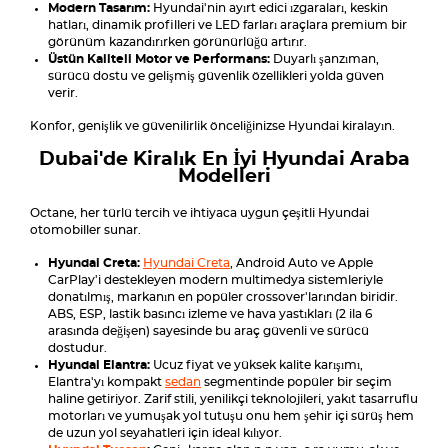
Modern Tasarım:
Hyundai'nin ayırt edici ızgaraları, keskin
hatları, dinamik profilleri ve LED farları araçlara premium bir
görünüm kazandırırken görünürlüğü artırır.
Üstün Kaliteli Motor ve Performans:
Duyarlı şanzıman,
sürücü dostu ve gelişmiş güvenlik özellikleri yolda güven
verir.
Konfor, genişlik ve güvenilirlik önceliğinizse Hyundai kiralayın.
Dubai'de Kiralık En İyi Hyundai Araba
Modelleri
Octane, her türlü tercih ve ihtiyaca uygun çeşitli Hyundai
otomobiller sunar.
Hyundai Creta:
Hyundai Creta
, Android Auto ve Apple
CarPlay'i destekleyen modern multimedya sistemleriyle
donatılmış, markanın en popüler crossover'larından biridir.
ABS, ESP, lastik basıncı izleme ve hava yastıkları (2 ila 6
arasında değişen) sayesinde bu araç güvenli ve sürücü
dostudur.
Hyundai Elantra:
Ucuz fiyat ve yüksek kalite karışımı,
Elantra'yı kompakt
sedan
segmentinde popüler bir seçim
haline getiriyor. Zarif stili, yenilikçi teknolojileri, yakıt tasarruflu
motorları ve yumuşak yol tutuşu onu hem şehir içi sürüş hem
de uzun yol seyahatleri için ideal kılıyor.