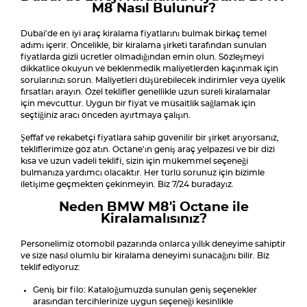
M8 Nasıl Bulunur?
Dubai'de en iyi araç kiralama fiyatlarını bulmak birkaç temel
adımı içerir. Öncelikle, bir kiralama şirketi tarafından sunulan
fiyatlarda gizli ücretler olmadığından emin olun. Sözleşmeyi
dikkatlice okuyun ve beklenmedik maliyetlerden kaçınmak için
sorularınızı sorun. Maliyetleri düşürebilecek indirimler veya üyelik
fırsatları arayın. Özel teklifler genellikle uzun süreli kiralamalar
için mevcuttur. Uygun bir fiyat ve müsaitlik sağlamak için
seçtiğiniz aracı önceden ayırtmaya çalışın.
Şeffaf ve rekabetçi fiyatlara sahip güvenilir bir şirket arıyorsanız,
tekliflerimize göz atın. Octane'ın geniş araç yelpazesi ve bir dizi
kısa ve uzun vadeli teklifi, sizin için mükemmel seçeneği
bulmanıza yardımcı olacaktır. Her türlü sorunuz için bizimle
iletişime geçmekten çekinmeyin. Biz 7/24 buradayız.
Neden BMW M8'i Octane ile
Kiralamalısınız?
Personelimiz otomobil pazarında onlarca yıllık deneyime sahiptir
ve size nasıl olumlu bir kiralama deneyimi sunacağını bilir. Biz
teklif ediyoruz:
Geniş bir filo: Kataloğumuzda sunulan geniş seçenekler
arasından tercihlerinize uygun seçeneği kesinlikle