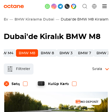
Ev
BMW Kiralama Dubai
Dubai'de BMW M8 Kiralama
Dubai
'de Kiralık BMW M8
MW M4
BMW M8
BMW 8
BMW 3
BMW 7
BMW X
Filtreler
Sırala
Satış
Kulüp Kartı
NO DEPOSIT