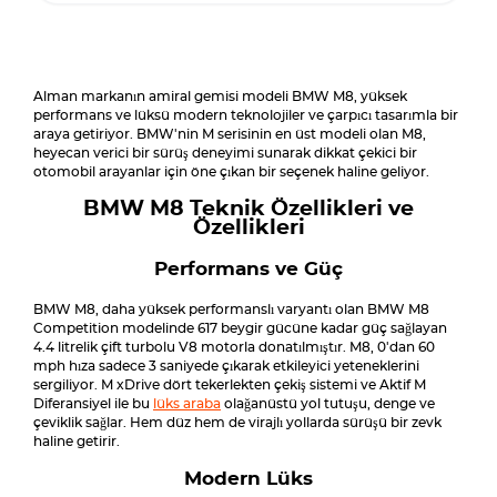
Alman markanın amiral gemisi modeli BMW M8, yüksek
performans ve lüksü modern teknolojiler ve çarpıcı tasarımla bir
araya getiriyor. BMW'nin M serisinin en üst modeli olan M8,
heyecan verici bir sürüş deneyimi sunarak dikkat çekici bir
otomobil arayanlar için öne çıkan bir seçenek haline geliyor.
BMW M8 Teknik Özellikleri ve
Özellikleri
Performans ve Güç
BMW M8, daha yüksek performanslı varyantı olan BMW M8
Competition modelinde 617 beygir gücüne kadar güç sağlayan
4.4 litrelik çift turbolu V8 motorla donatılmıştır. M8, 0'dan 60
mph hıza sadece 3 saniyede çıkarak etkileyici yeteneklerini
sergiliyor. M xDrive dört tekerlekten çekiş sistemi ve Aktif M
Diferansiyel ile bu
lüks araba
olağanüstü yol tutuşu, denge ve
çeviklik sağlar. Hem düz hem de virajlı yollarda sürüşü bir zevk
haline getirir.
Modern Lüks