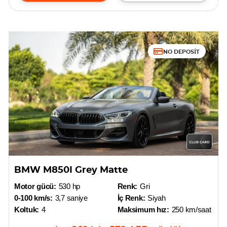
NO DEPOSIT
BMW M850I Grey Matte
Motor gücü:
530 hp
Renk:
Gri
0-100 km/s:
3,7 saniye
İç Renk:
Siyah
Koltuk:
4
Maksimum hız:
250 km/saat