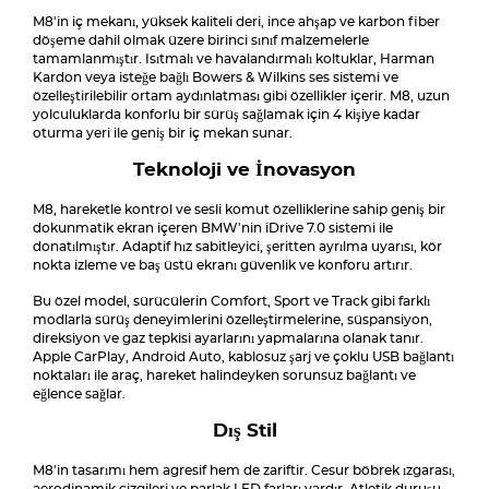
M8'in iç mekanı, yüksek kaliteli deri, ince ahşap ve karbon fiber
döşeme dahil olmak üzere birinci sınıf malzemelerle
tamamlanmıştır. Isıtmalı ve havalandırmalı koltuklar, Harman
Kardon veya isteğe bağlı Bowers & Wilkins ses sistemi ve
özelleştirilebilir ortam aydınlatması gibi özellikler içerir. M8, uzun
yolculuklarda konforlu bir sürüş sağlamak için 4 kişiye kadar
oturma yeri ile geniş bir iç mekan sunar.
Teknoloji ve İnovasyon
M8, hareketle kontrol ve sesli komut özelliklerine sahip geniş bir
dokunmatik ekran içeren BMW'nin iDrive 7.0 sistemi ile
donatılmıştır. Adaptif hız sabitleyici, şeritten ayrılma uyarısı, kör
nokta izleme ve baş üstü ekranı güvenlik ve konforu artırır.
Bu özel model, sürücülerin Comfort, Sport ve Track gibi farklı
modlarla sürüş deneyimlerini özelleştirmelerine, süspansiyon,
direksiyon ve gaz tepkisi ayarlarını yapmalarına olanak tanır.
Apple CarPlay, Android Auto, kablosuz şarj ve çoklu USB bağlantı
noktaları ile araç, hareket halindeyken sorunsuz bağlantı ve
eğlence sağlar.
Dış Stil
M8'in tasarımı hem agresif hem de zariftir. Cesur böbrek ızgarası,