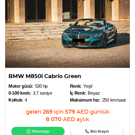
BMW M850i Cabrio Green
Motor gücü:
530 hp
Renk:
Yeşil
0-100 km/s:
3.7 saniye
İç Renk:
Beyaz
Koltuk:
4
Maksimum hız:
250 km/saat
gelen
269
için
579
AED
günlük
8 070
AED
aylık
WhatsApp
Bizi Arayın