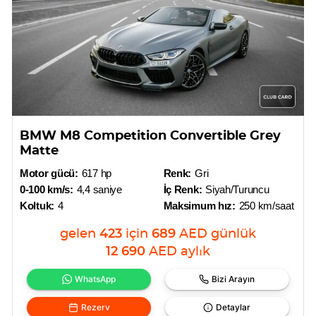
BMW M8 Competition Convertible Grey
Matte
Motor gücü:
617 hp
Renk:
Gri
0-100 km/s:
4,4 saniye
İç Renk:
Siyah/Turuncu
Koltuk:
4
Maksimum hız:
250 km/saat
gelen
423
için
689
AED
günlük
12 690
AED
aylık
WhatsApp
Bizi Arayın
Rezerv
Detaylar