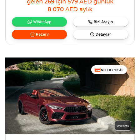
gelen
269
için
579
AED
günlük
8 070
AED
aylık
WhatsApp
Bizi Arayın
Rezerv
Detaylar
NO DEPOSIT