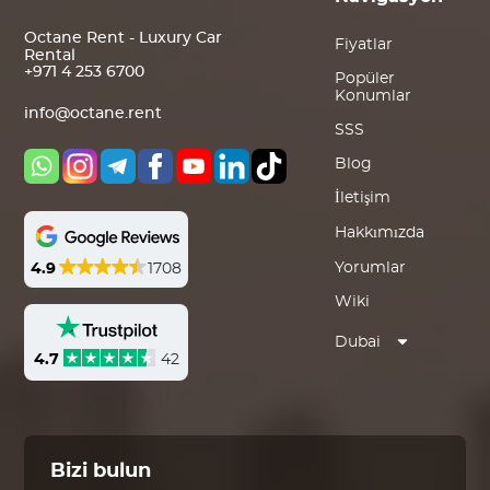
Octane Rent - Luxury Car
Fiyatlar
Rental
+971 4 253 6700
Popüler
Konumlar
info@octane.rent
SSS
Blog
İletişim
Hakkımızda
Yorumlar
4.9
1708
Wiki
Dubai
4.7
42
Bizi bulun