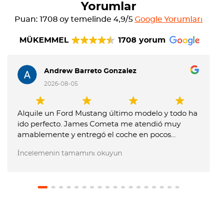
Yorumlar
Puan: 1708 oy temelinde 4,9/5
Google Yorumları
MÜKEMMEL
1708 yorum
Andrew Barreto Gonzalez
2026-08-05
Alquile un Ford Mustang último modelo y todo ha
ido perfecto. James Cometa me atendió muy
amablemente y entregó el coche en pocos
minutos. Entregue el coche muy tarde y me
İncelemenin tamamını okuyun
dijeron que me tenían que cobrar un extra, pero
les expliqué que no me lo habían comunicado
previamente y no pusieron problema en no hacer
el cargo. El coche estaba en perfecto estado.
Recomiendo usar este servicio.