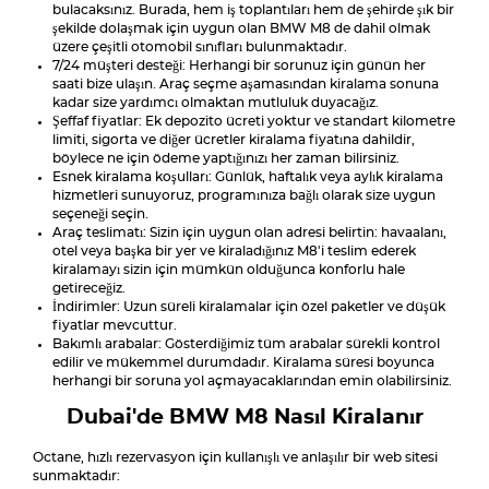
bulacaksınız. Burada, hem iş toplantıları hem de şehirde şık bir
şekilde dolaşmak için uygun olan BMW M8 de dahil olmak
üzere çeşitli otomobil sınıfları bulunmaktadır.
7/24 müşteri desteği: Herhangi bir sorunuz için günün her
saati bize ulaşın. Araç seçme aşamasından kiralama sonuna
kadar size yardımcı olmaktan mutluluk duyacağız.
Şeffaf fiyatlar: Ek depozito ücreti yoktur ve standart kilometre
limiti, sigorta ve diğer ücretler kiralama fiyatına dahildir,
böylece ne için ödeme yaptığınızı her zaman bilirsiniz.
Esnek kiralama koşulları: Günlük, haftalık veya aylık kiralama
hizmetleri sunuyoruz, programınıza bağlı olarak size uygun
seçeneği seçin.
Araç teslimatı: Sizin için uygun olan adresi belirtin: havaalanı,
otel veya başka bir yer ve kiraladığınız M8'i teslim ederek
kiralamayı sizin için mümkün olduğunca konforlu hale
getireceğiz.
İndirimler: Uzun süreli kiralamalar için özel paketler ve düşük
fiyatlar mevcuttur.
Bakımlı arabalar: Gösterdiğimiz tüm arabalar sürekli kontrol
edilir ve mükemmel durumdadır. Kiralama süresi boyunca
herhangi bir soruna yol açmayacaklarından emin olabilirsiniz.
Dubai'de BMW M8 Nasıl Kiralanır
Octane, hızlı rezervasyon için kullanışlı ve anlaşılır bir web sitesi
sunmaktadır: