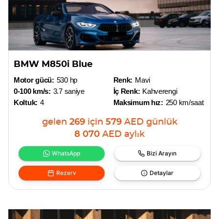
BMW M850i Blue
Motor gücü:
530 hp
Renk:
Mavi
0-100 km/s:
3.7 saniye
İç Renk:
Kahverengi
Koltuk:
4
Maksimum hız:
250 km/saat
gelen
269
için
579
AED
günlük
8 070
AED
aylık
WhatsApp
Bizi Arayın
Rezerv
Detaylar