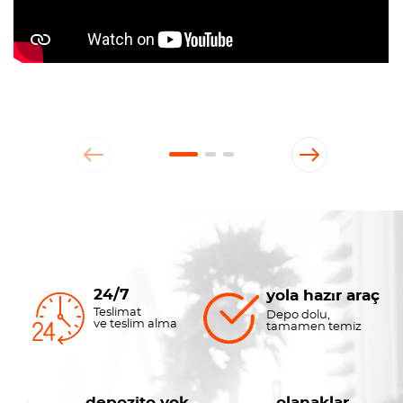
24/7
yola hazır araç
Teslimat
Depo dolu,
ve teslim alma
tamamen temiz
depozito yok
olanaklar