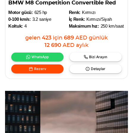
BMW M8 Competition Convertible Red
Motor gücü:
625 hp
Renk:
Kırmızı
0-100 km/s:
3.2 saniye
İç Renk:
Kırmızı/Siyah
Koltuk:
4
Maksimum hız:
250 km/saat
gelen
423
için
689
AED
günlük
12 690
AED
aylık
WhatsApp
Bizi Arayın
Rezerv
Detaylar