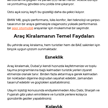
aerodinamik çizgileri ve parlak LED farları vardır. Atletik duruşu
ve yontulmuş gövdesi onu yolda öne çıkarıyor.
Üstü açık sürüş keyfi bu güzelliği daha da çekici kılıyor.
BMW M8, güçlü performans, lüks konfor, ileri teknoloji ve çarpıcı
tasarımın bir araya gelmesiyle olağanüstü yüksek performanslı
bir
spor otomobili
arayanlar için mükemmel bir seçimdir.
Araç Kiralamanın Temel Faydaları
Bu şehirde araç kiralama, hem turistler hem de BAE sakinleri için
birçok uygun çözüm sunmaktadır.
Esneklik
Araç kiralamak, Dubai'yi kendi hızınızda keşfetmenize ve toplu
taşıma programlarına bağlı kalmadan turistik yerleri ziyaret
etmenize olanak tanır. Birden fazla aktarmaya gerek kalmadan
bir noktadan diğerine doğrudan seyahat edebilir, zamandan
tasarruf edebilir ve güçlükleri azaltabilirsiniz.
Ulaşım lojistiği konusunda endişelenmeden Abu Dabi, Sharjah ve
Fujairah gibi yakın emirliklere ve turistik yerlere kolayca
günübirlik geziler yapabilirsiniz.
Kolaylık