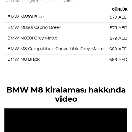
Daha fazlasını görmek için sola kaydırın
GÜNLÜK
BMW M850i Blue
579
AED
BMW M850i Cabrio Green
579
AED
BMW M850I Grey Matte
579
AED
BMW M8 Competition Convertible Grey Matte
689
AED
BMW M8 Black
689
AED
BMW M8 kiralaması hakkında
video