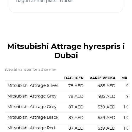
någon annan plats i Dubai.
Mitsubishi Attrage
hyrespris i
Dubai
Svep åt vänster för att se mer
DAGLIGEN
VARJE VECKA
MÅNA
Mitsubishi Attrage Silver
78
AED
485
AED
94
Mitsubishi Attrage Grey
78
AED
485
AED
94
Mitsubishi Attrage Grey
87
AED
539
AED
1 0
Mitsubishi Attrage Black
87
AED
539
AED
1 0
Mitsubishi Attrage Red
87
AED
539
AED
1 0