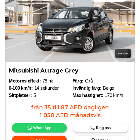
Mitsubishi Attrage Grey
Motorns effekt:
78 hk
Färg:
Grå
0-100 km/h:
14 sekunder
Invändig färg:
Beige
Sittplatser:
5
Max hastighet:
170 km/h
från
35
till
87
AED
dagligen
1 050
AED
månadsvis
WhatsApp
Ring oss