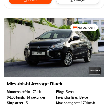
Reserv
Detaljer
NO DEPOSIT
Mitsubishi Attrage Black
Motorns effekt:
78 hk
Färg:
Svart
0-100 km/h:
14 sekunder
Invändig färg:
Beige
Sittplatser:
5
Max hastighet:
170 km/h