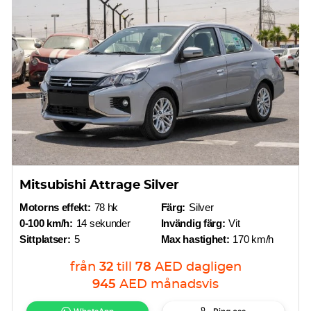
Mitsubishi Attrage Silver
Motorns effekt:
78 hk
Färg:
Silver
0-100 km/h:
14 sekunder
Invändig färg:
Vit
Sittplatser:
5
Max hastighet:
170 km/h
från
32
till
78
AED
dagligen
945
AED
månadsvis