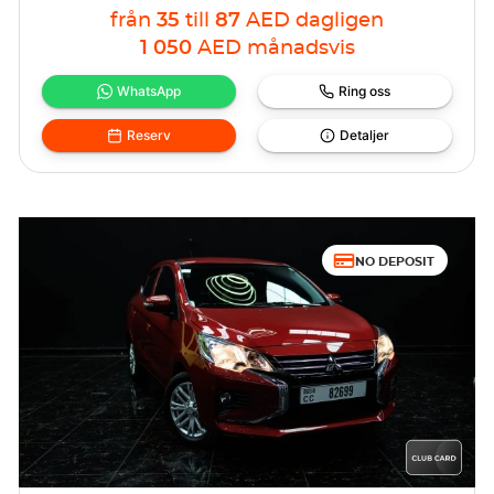
från
35
till
87
AED
dagligen
1 050
AED
månadsvis
WhatsApp
Ring oss
Reserv
Detaljer
NO DEPOSIT