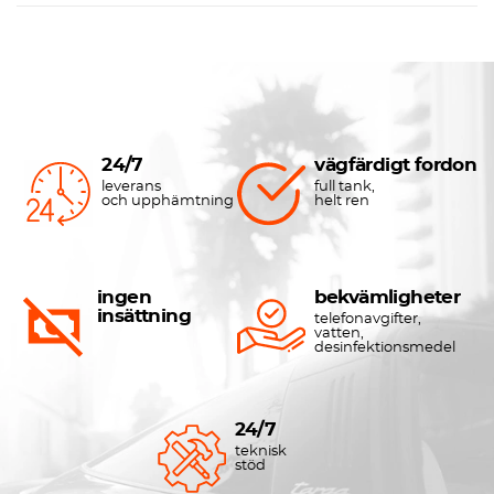
24/7
vägfärdigt fordon
leverans
full tank,
och upphämtning
helt ren
ingen
bekvämligheter
insättning
telefonavgifter,
vatten,
desinfektionsmedel
24/7
teknisk
stöd