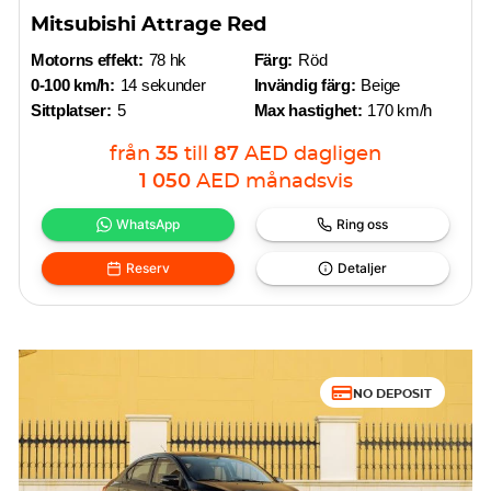
Mitsubishi Attrage Red
Motorns effekt:
78 hk
Färg:
Röd
0-100 km/h:
14 sekunder
Invändig färg:
Beige
Sittplatser:
5
Max hastighet:
170 km/h
från
35
till
87
AED
dagligen
1 050
AED
månadsvis
WhatsApp
Ring oss
Reserv
Detaljer
NO DEPOSIT