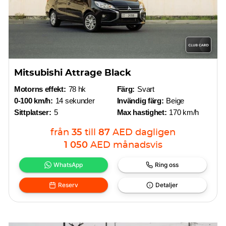
Mitsubishi Attrage Black
Motorns effekt:
78 hk
Färg:
Svart
0-100 km/h:
14 sekunder
Invändig färg:
Beige
Sittplatser:
5
Max hastighet:
170 km/h
från
35
till
87
AED
dagligen
1 050
AED
månadsvis
WhatsApp
Ring oss
Reserv
Detaljer