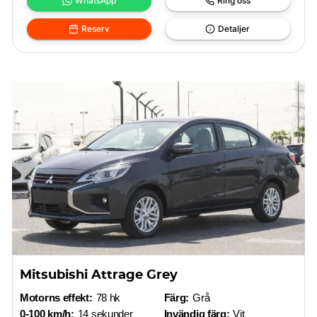
WhatsApp
Ring oss
Reserv
Detaljer
Mitsubishi Attrage Grey
Motorns effekt:
78 hk
Färg:
Grå
0-100 km/h:
14 sekunder
Invändig färg:
Vit