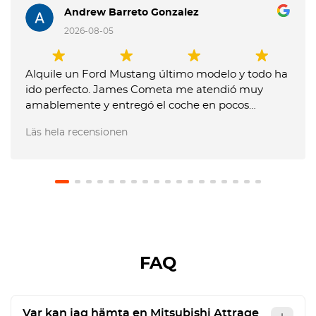
Andrew Barreto Gonzalez
2026-08-05
Alquile un Ford Mustang último modelo y todo ha
ido perfecto. James Cometa me atendió muy
amablemente y entregó el coche en pocos
minutos. Entregue el coche muy tarde y me
Läs hela recensionen
dijeron que me tenían que cobrar un extra, pero
les expliqué que no me lo habían comunicado
previamente y no pusieron problema en no hacer
el cargo. El coche estaba en perfecto estado.
Recomiendo usar este servicio.
FAQ
Var kan jag hämta en Mitsubishi Attrage