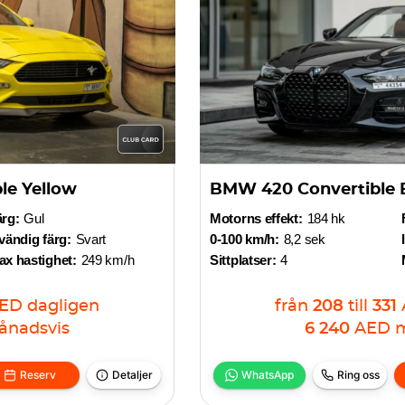
le Yellow
BMW 420 Convertible 
ärg:
Gul
Motorns effekt:
184 hk
vändig färg:
Svart
0-100 km/h:
8,2 sek
x hastighet:
249 km/h
Sittplatser:
4
ED
dagligen
från
208
till
331
ånadsvis
6 240
AED
m
Reserv
Detaljer
WhatsApp
Ring oss