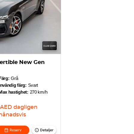
ertible New Gen
Färg:
Grå
Invändig färg:
Svart
Max hastighet:
270 km/h
AED
dagligen
ånadsvis
Reserv
Detaljer