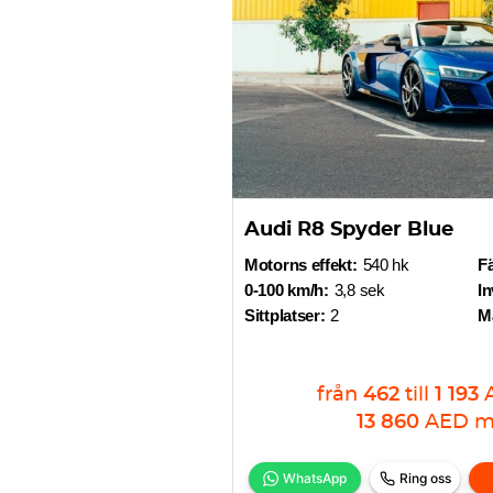
Audi R8 Spyder Blue
Motorns effekt:
540 hk
F
0-100 km/h:
3,8 sek
In
Sittplatser:
2
Ma
från
462
till
1 193
13 860
AED
m
WhatsApp
Ring oss