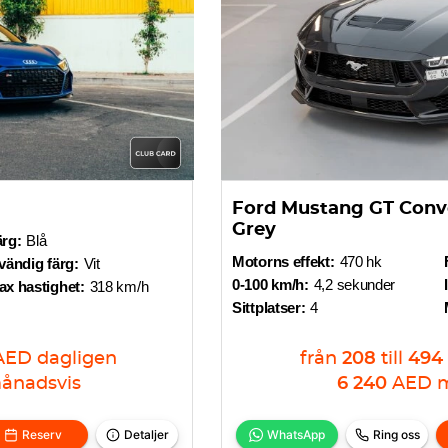
Ford Mustang GT Conv
Grey
ärg:
Blå
Motorns effekt:
470 hk
vändig färg:
Vit
0-100 km/h:
4,2 sekunder
x hastighet:
318 km/h
Sittplatser:
4
AED
dagligen
från
208
till
494
ånadsvis
6 240
AED
m
Reserv
Detaljer
WhatsApp
Ring oss