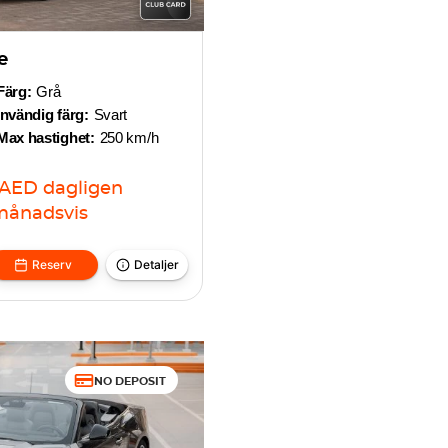
e
Färg:
Grå
Invändig färg:
Svart
Max hastighet:
250 km/h
AED
dagligen
månadsvis
Reserv
Detaljer
NO DEPOSIT