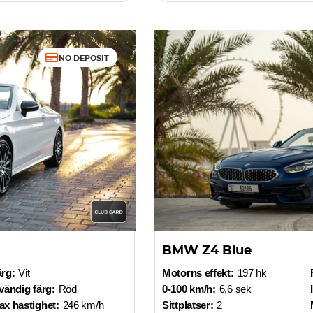
NO DEPOSIT
BMW Z4 Blue
ärg:
Vit
Motorns effekt:
197 hk
vändig färg:
Röd
0-100 km/h:
6,6 sek
x hastighet:
246 km/h
Sittplatser:
2