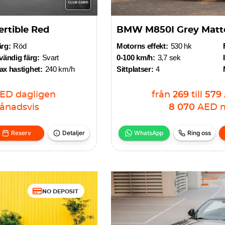
rtible Red
BMW M850I Grey Matt
ärg:
Röd
Motorns effekt:
530 hk
vändig färg:
Svart
0-100 km/h:
3,7 sek
x hastighet:
240 km/h
Sittplatser:
4
ED
dagligen
från
269
till
579
ånadsvis
8 070
AED
Reserv
Detaljer
WhatsApp
Ring oss
NO DEPOSIT