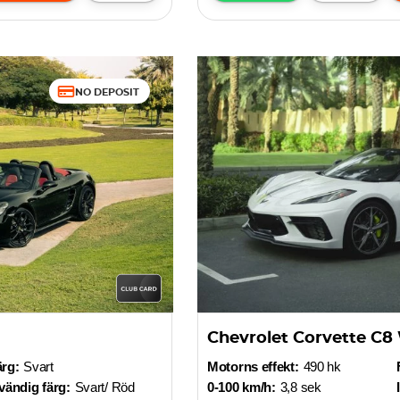
NO DEPOSIT
Chevrolet Corvette C8
ärg:
Svart
Motorns effekt:
490 hk
vändig färg:
Svart/ Röd
0-100 km/h:
3,8 sek