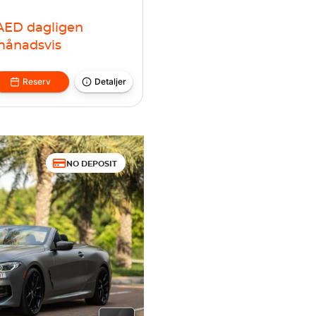
AED
dagligen
ånadsvis
Reserv
Detaljer
NO DEPOSIT