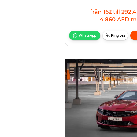
från
162
till
292
A
4 860
AED
m
WhatsApp
Ring oss