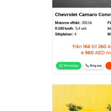
Chevrolet Camaro Conve
Motorns effekt:
335 hk
F
0-100 km/h:
5,4 sek
In
Sittplatser:
4
Ma
från
166
till
260
A
4 980
AED
m
WhatsApp
Ring oss