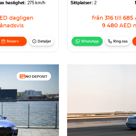
x hastighet:
275 km/h
Sittplatser:
2
ED
dagligen
från
316
till
685
ånadsvis
9 480
AED
Reserv
Detaljer
WhatsApp
Ring oss
NO DEPOSIT