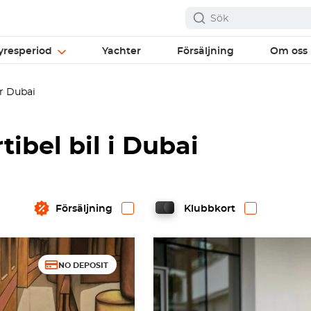
yresperiod
Yachter
Försäljning
Om oss
r Dubai
ibel bil i Dubai
Försäljning
Klubbkort
NO DEPOSIT