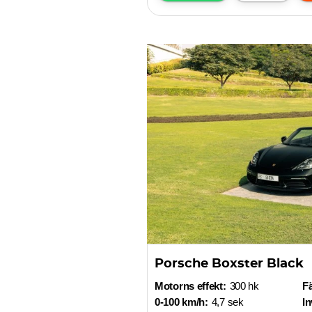
Porsche Boxster Black
Motorns effekt:
300 hk
F
0-100 km/h:
4,7 sek
In