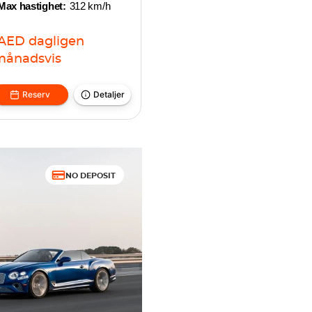
Max hastighet:
312 km/h
AED
dagligen
månadsvis
Reserv
Detaljer
NO DEPOSIT