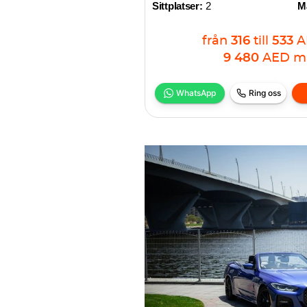
Sittplatser:
2
Ma
från
316
till
533
A
9 480
AED
m
WhatsApp
Ring oss