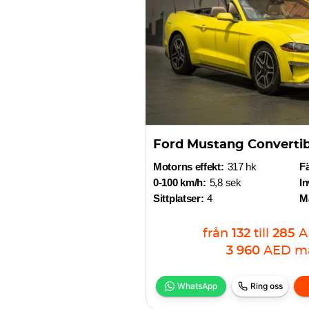
Ford Mustang Convertib
Motorns effekt:
317 hk
F
0-100 km/h:
5,8 sek
In
Sittplatser:
4
Ma
från
132
till
285
A
3 960
AED
m
WhatsApp
Ring oss