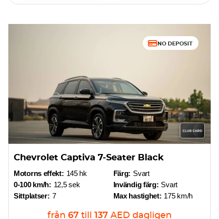
NO DEPOSIT
Chevrolet Captiva 7-Seater Black
Motorns effekt:
145 hk
Färg:
Svart
0-100 km/h:
12,5 sek
Invändig färg:
Svart
Sittplatser:
7
Max hastighet:
175 km/h
från
67
till
137
AED
dagligen