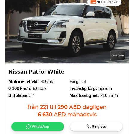
NO DEPOSIT
Nissan Patrol White
Motorns effekt:
405 hk
Färg:
vit
0-100 km/h:
6,6 sek
Invändig färg:
apelsin
Sittplatser:
7
Max hastighet:
210 km/h
från
221
till
290
AED
dagligen
6 630
AED
månadsvis
WhatsApp
Ring oss