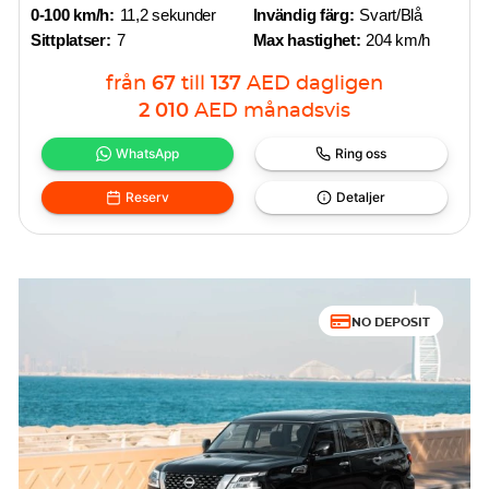
0-100 km/h:
11,2 sekunder
Invändig färg:
Svart/Blå
Sittplatser:
7
Max hastighet:
204 km/h
från
67
till
137
AED
dagligen
2 010
AED
månadsvis
WhatsApp
Ring oss
Reserv
Detaljer
NO DEPOSIT