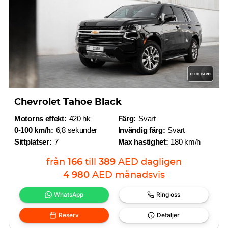
Chevrolet Tahoe Black
Motorns effekt:
420 hk
Färg:
Svart
0-100 km/h:
6,8 sekunder
Invändig färg:
Svart
Sittplatser:
7
Max hastighet:
180 km/h
från
166
till
389
AED
dagligen
4 980
AED
månadsvis
WhatsApp
Ring oss
Reserv
Detaljer