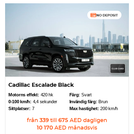
NO DEPOSIT
Cadillac Escalade Black
Motorns effekt:
420 hk
Färg:
Svart
0-100 km/h:
4,4 sekunder
Invändig färg:
Brun
Sittplatser:
7
Max hastighet:
200 km/h
från
339
till
675
AED
dagligen
10 170
AED
månadsvis