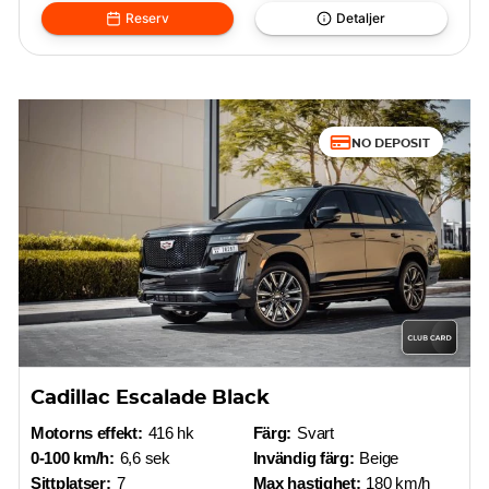
Reserv
Detaljer
NO DEPOSIT
Cadillac Escalade Black
Motorns effekt:
416 hk
Färg:
Svart
0-100 km/h:
6,6 sek
Invändig färg:
Beige
Sittplatser:
7
Max hastighet:
180 km/h