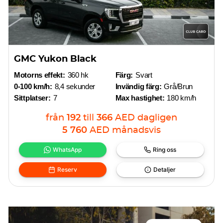
GMC Yukon Black
Motorns effekt:
360 hk
Färg:
Svart
0-100 km/h:
8,4 sekunder
Invändig färg:
Grå/Brun
Sittplatser:
7
Max hastighet:
180 km/h
från
192
till
366
AED
dagligen
5 760
AED
månadsvis
WhatsApp
Ring oss
Reserv
Detaljer