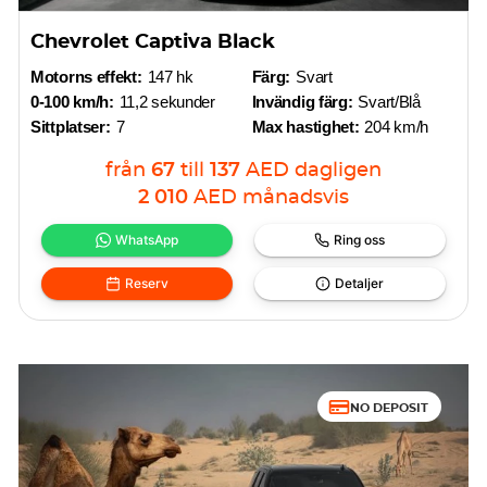
Chevrolet Captiva Black
Motorns effekt:
147 hk
Färg:
Svart
0-100 km/h:
11,2 sekunder
Invändig färg:
Svart/Blå
Sittplatser:
7
Max hastighet:
204 km/h
från
67
till
137
AED
dagligen
2 010
AED
månadsvis
WhatsApp
Ring oss
Reserv
Detaljer
NO DEPOSIT