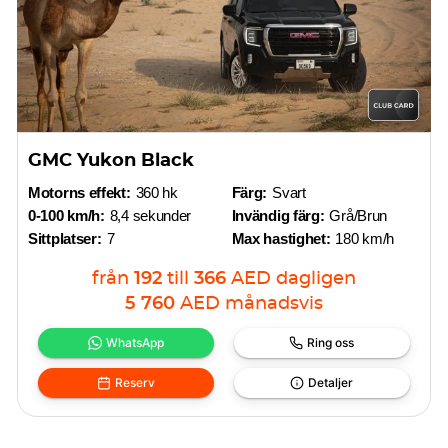
GMC Yukon Black
Motorns effekt:
360 hk
Färg:
Svart
0-100 km/h:
8,4 sekunder
Invändig färg:
Grå/Brun
Sittplatser:
7
Max hastighet:
180 km/h
från
192
till
366
AED
dagligen
5 760
AED
månadsvis
WhatsApp
Ring oss
Reserv
Detaljer