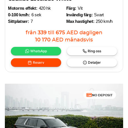
Motorns effekt:
420 hk
Färg:
Vit
0-100 km/h:
6 sek
Invändig färg:
Svart
Sittplatser:
7
Max hastighet:
250 km/h
från
339
till
675
AED
dagligen
10 170
AED
månadsvis
WhatsApp
Ring oss
Reserv
Detaljer
NO DEPOSIT