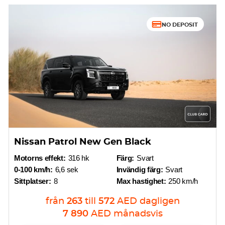
NO DEPOSIT
Nissan Patrol New Gen Black
Motorns effekt:
316 hk
Färg:
Svart
0-100 km/h:
6,6 sek
Invändig färg:
Svart
Sittplatser:
8
Max hastighet:
250 km/h
från
263
till
572
AED
dagligen
7 890
AED
månadsvis