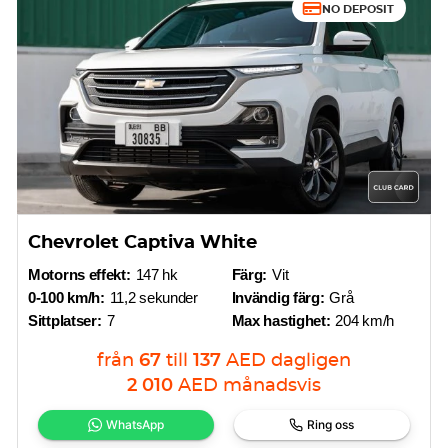
NO DEPOSIT
Chevrolet Captiva White
Motorns effekt:
147 hk
Färg:
Vit
0-100 km/h:
11,2 sekunder
Invändig färg:
Grå
Sittplatser:
7
Max hastighet:
204 km/h
från
67
till
137
AED
dagligen
2 010
AED
månadsvis
WhatsApp
Ring oss