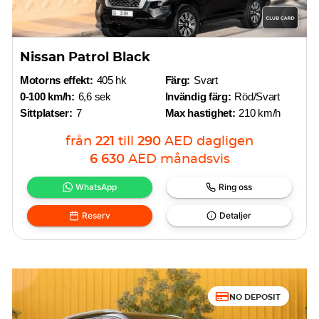
Nissan Patrol Black
Motorns effekt:
405 hk
Färg:
Svart
0-100 km/h:
6,6 sek
Invändig färg:
Röd/Svart
Sittplatser:
7
Max hastighet:
210 km/h
från
221
till
290
AED
dagligen
6 630
AED
månadsvis
WhatsApp
Ring oss
Reserv
Detaljer
NO DEPOSIT