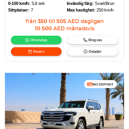
0-100 km/h:
5,8 sek
Invändig färg:
Svart/Brun
Sittplatser:
7
Max hastighet:
250 km/h
från
350
till
505
AED
dagligen
10 500
AED
månadsvis
WhatsApp
Ring oss
Reserv
Detaljer
NO DEPOSIT