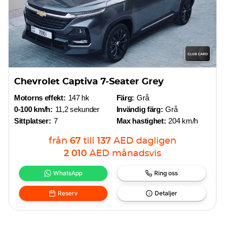
Chevrolet Captiva 7-Seater Grey
Motorns effekt:
147 hk
Färg:
Grå
0-100 km/h:
11,2 sekunder
Invändig färg:
Grå
Sittplatser:
7
Max hastighet:
204 km/h
från
67
till
137
AED
dagligen
2 010
AED
månadsvis
WhatsApp
Ring oss
Reserv
Detaljer