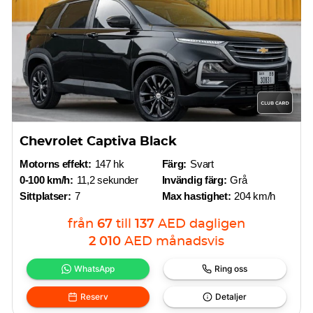
Chevrolet Captiva Black
Motorns effekt:
147 hk
Färg:
Svart
0-100 km/h:
11,2 sekunder
Invändig färg:
Grå
Sittplatser:
7
Max hastighet:
204 km/h
från
67
till
137
AED
dagligen
2 010
AED
månadsvis
WhatsApp
Ring oss
Reserv
Detaljer