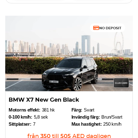
NO DEPOSIT
BMW X7 New Gen Black
Motorns effekt:
381 hk
Färg:
Svart
0-100 km/h:
5,8 sek
Invändig färg:
Brun/Svart
Sittplatser:
7
Max hastighet:
250 km/h
från
350
till
505
AED
dagligen