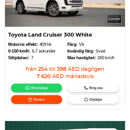
Toyota Land Cruiser 300 White
Motorns effekt:
409 hk
Färg:
Vit
0-100 km/h:
6,7 sekunder
Invändig färg:
Svart
Sittplatser:
7
Max hastighet:
260 km/h
från
254
till
398
AED
dagligen
7 620
AED
månadsvis
WhatsApp
Ring oss
Reserv
Detaljer