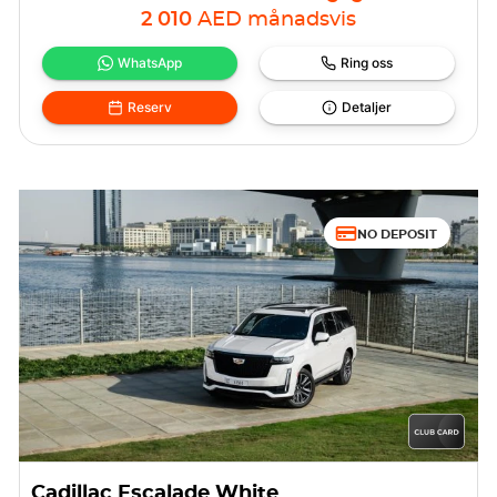
2 010
AED
månadsvis
WhatsApp
Ring oss
Reserv
Detaljer
NO DEPOSIT
Cadillac Escalade White