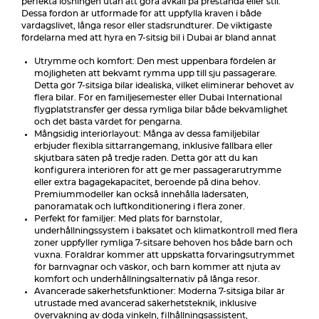
perfekta lösningen utan att göra avkall på prestanda eller stil.
Dessa fordon är utformade för att uppfylla kraven i både
vardagslivet, långa resor eller stadsrundturer. De viktigaste
fördelarna med att hyra en 7-sitsig bil i Dubai är bland annat
Utrymme och komfort: Den mest uppenbara fördelen är
möjligheten att bekvämt rymma upp till sju passagerare.
Detta gör 7-sitsiga bilar idealiska, vilket eliminerar behovet av
flera bilar. För en familjesemester eller Dubai International
flygplatstransfer ger dessa rymliga bilar både bekvämlighet
och det bästa värdet för pengarna.
Mångsidig interiörlayout: Många av dessa familjebilar
erbjuder flexibla sittarrangemang, inklusive fällbara eller
skjutbara säten på tredje raden. Detta gör att du kan
konfigurera interiören för att ge mer passagerarutrymme
eller extra bagagekapacitet, beroende på dina behov.
Premiummodeller kan också innehålla lädersäten,
panoramatak och luftkonditionering i flera zoner.
Perfekt för familjer: Med plats för barnstolar,
underhållningssystem i baksätet och klimatkontroll med flera
zoner uppfyller rymliga 7-sitsare behoven hos både barn och
vuxna. Föräldrar kommer att uppskatta förvaringsutrymmet
för barnvagnar och väskor, och barn kommer att njuta av
komfort och underhållningsalternativ på långa resor.
Avancerade säkerhetsfunktioner: Moderna 7-sitsiga bilar är
utrustade med avancerad säkerhetsteknik, inklusive
övervakning av döda vinkeln, filhållningsassistent,