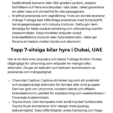
bakåtriktade kameror eller 360-graders system, adaptiv
farthållare och flera krockkuddar i alla rader, vilket garanterar
en säker resa och sinnesfrid för alla passagerare.
Kraftfull prestanda och väghållning: Trots sin storlek levererar
många 7-sitsiga bilar tillförlitliga prestanda med fyrhjulsdrift,
terrängegenskaper och robusta motorer. Detta gör dem
lämpliga för både stadsanvändning och utforskning utanför
stadsområden. Vissa modeller erbjuder också
bränsleeffektiva motorer eller hybridalternativ, vilket ger
förarna en balans mellan styrka och ekonomi.
Topp 7-sitsiga bilar hyra i Dubai, UAE
Här är en lista över populära och bästa 7-sitsiga fordon i Dubai,
tillgängliga för uthyrning som erbjuder en mängd olika
alternativ. De ger en bekväm och bekväm kombination av
prestanda och mångsidighet.
Chevrolet Captiva: Captiva utmärker sig som ett praktiskt
och budgetvänligt alternativ för familjer eller små grupper.
Den har gott om utrymme, modern teknik och effektiv
bränsleekonomi, perfekt för stadskörning och weekendresor i
Förenade Arabemiraten.
Toyota Rush: Den kompakta men ändå mycket funktionella
Toyota Rush kombinerar SUV-design med sjusitsig
bekvämlighet. Dess tillförlitlighet, enkla hantering och höga