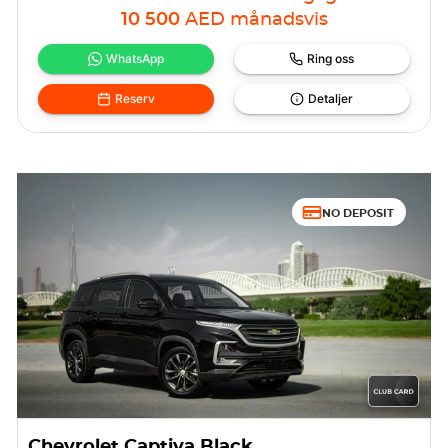
10 500
AED
månadsvis
WhatsApp
Ring oss
Reserv
Detaljer
NO DEPOSIT
Chevrolet Captiva Black