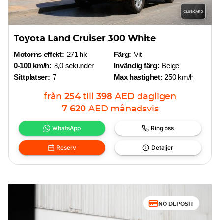
Toyota Land Cruiser 300 White
Motorns effekt:
271 hk
Färg:
Vit
0-100 km/h:
8,0 sekunder
Invändig färg:
Beige
Sittplatser:
7
Max hastighet:
250 km/h
från
254
till
398
AED
dagligen
7 620
AED
månadsvis
WhatsApp
Ring oss
Reserv
Detaljer
NO DEPOSIT