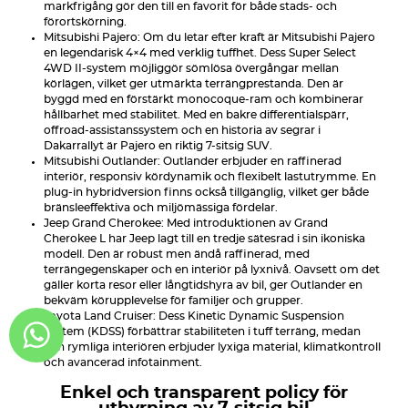
markfrigång gör den till en favorit för både stads- och
förortskörning.
Mitsubishi Pajero: Om du letar efter kraft är Mitsubishi Pajero
en legendarisk 4×4 med verklig tuffhet. Dess Super Select
4WD II-system möjliggör sömlösa övergångar mellan
körlägen, vilket ger utmärkta terrängprestanda. Den är
byggd med en förstärkt monocoque-ram och kombinerar
hållbarhet med stabilitet. Med en bakre differentialspärr,
offroad-assistanssystem och en historia av segrar i
Dakarrallyt är Pajero en riktig 7-sitsig SUV.
Mitsubishi Outlander: Outlander erbjuder en raffinerad
interiör, responsiv kördynamik och flexibelt lastutrymme. En
plug-in hybridversion finns också tillgänglig, vilket ger både
bränsleeffektiva och miljömässiga fördelar.
Jeep Grand Cherokee: Med introduktionen av Grand
Cherokee L har Jeep lagt till en tredje sätesrad i sin ikoniska
modell. Den är robust men ändå raffinerad, med
terrängegenskaper och en interiör på lyxnivå. Oavsett om det
gäller korta resor eller långtidshyra av bil, ger Outlander en
bekväm körupplevelse för familjer och grupper.
Toyota Land Cruiser: Dess Kinetic Dynamic Suspension
System (KDSS) förbättrar stabiliteten i tuff terräng, medan
den rymliga interiören erbjuder lyxiga material, klimatkontroll
och avancerad infotainment.
Enkel och transparent policy för