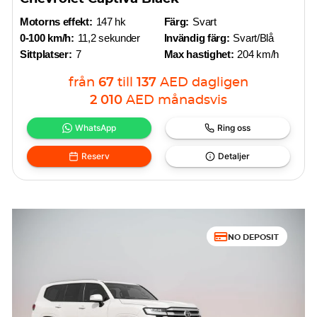
Motorns effekt:
147 hk
Färg:
Svart
0-100 km/h:
11,2 sekunder
Invändig färg:
Svart/Blå
Sittplatser:
7
Max hastighet:
204 km/h
från
67
till
137
AED
dagligen
2 010
AED
månadsvis
WhatsApp
Ring oss
Reserv
Detaljer
NO DEPOSIT