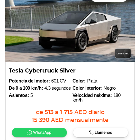
Tesla Cybertruck Silver
Potencia del motor:
601 CV
Color:
Plata
De 0 a 100 km/h:
4,3 segundos
Color interior:
Negro
Asientos:
5
Velocidad máxima:
180
km/h
de
513
a
1 715
AED
diario
15 390
AED
mensualmente
WhatsApp
Llámenos