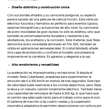
Diseño distintivo y construcción única
Con sus bordes afilados y su carrocería poligonal, su aspecto
parece sacado de una película de ciencia ficción. Este vehículo
eléctrico futurista y llamativo es perfecto para eventos lujosos,
sesiones fotográficas y actuaciones de alto nivel. Su carrocería
de acero inoxidable de gran dureza no sólo es estética, sino que
también es extremadamente duradera y resistente a las
abolladuras, los arañazos y la corrosión. Este material, que Tesla
denomina acero inoxidable laminado en frío 30X, también se
utiliza en aplicaciones aeroespaciales. El cristal blindado añade
otra capa de protección y confiere al modelo una presencia
imponente en la carretera. Es agresivo y elegante a la vez.
Alto rendimiento y versatilidad
La aceleración es impresionante y excepcional. Si alquila el
modelo Tesla Cyberbeast, prepárese para experimentar la
emoción del 0 a 100 km/h en menos de tres segundos. Este tipo
de velocidad suele reservarse a los coches deportivos, pero Tesla
la lleva a un robusto camión totalmente eléctrico. También tiene
una capacidad de remolque de hasta 6.350 kg, lo que hace que
el camión sea adecuado tanto para el trabajo como para el ocio.
El sistema de tracción a las cuatro ruedas y la suspensión
neumática adaptativa le permiten desenvolverse con soltura por