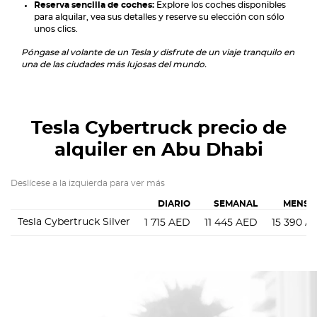
Reserva sencilla de coches:
Explore los coches disponibles
para alquilar, vea sus detalles y reserve su elección con sólo
unos clics.
Póngase al volante de un Tesla y disfrute de un viaje tranquilo en
una de las ciudades más lujosas del mundo.
Tesla Cybertruck
precio de
alquiler en Abu Dhabi
Deslícese a la izquierda para ver más
DIARIO
SEMANAL
MENSU
Tesla Cybertruck Silver
1 715
AED
11 445
AED
15 390
A