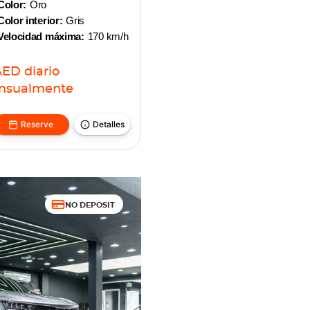
Color:
Oro
Color interior:
Gris
Velocidad máxima:
170 km/h
AED
diario
nsualmente
Reserve
Detalles
NO DEPOSIT