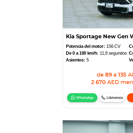
Kia Sportage New Gen 
Potencia del motor:
156 CV
Co
De 0 a 100 km/h:
11,9 segundos
Co
Asientos:
5
V
de
89
a
135
A
2 670
AED
men
WhatsApp
Llámenos