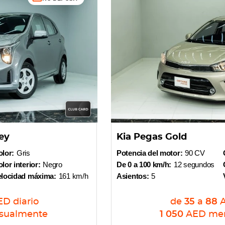
ey
Kia Pegas Gold
lor:
Gris
Potencia del motor:
90 CV
lor interior:
Negro
De 0 a 100 km/h:
12 segundos
elocidad máxima:
161 km/h
Asientos:
5
ED
diario
de
35
a
88
sualmente
1 050
AED
me