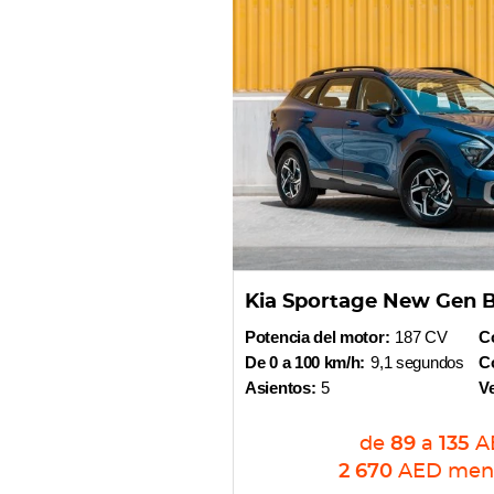
Kia Sportage New Gen 
Potencia del motor:
187 CV
Co
De 0 a 100 km/h:
9,1 segundos
Co
Asientos:
5
V
de
89
a
135
A
2 670
AED
men