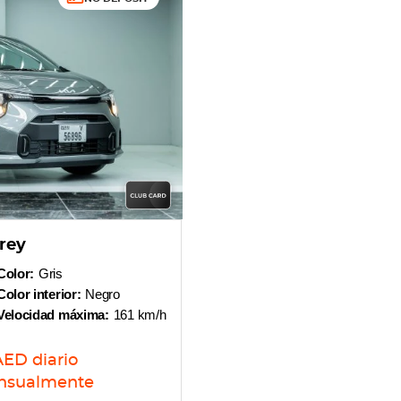
rey
Color:
Gris
Color interior:
Negro
Velocidad máxima:
161 km/h
AED
diario
nsualmente