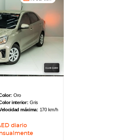
Color:
Oro
Color interior:
Gris
Velocidad máxima:
170 km/h
AED
diario
nsualmente