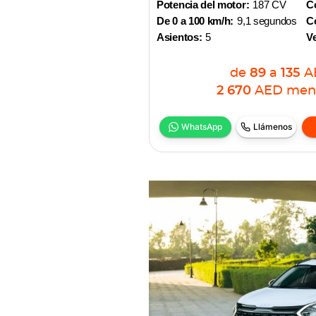
Potencia del motor:
187 CV
Co
De 0 a 100 km/h:
9,1 segundos
Co
Asientos:
5
V
de
89
a
135
A
2 670
AED
men
WhatsApp
Llámenos