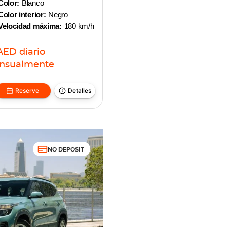
Color:
Blanco
Color interior:
Negro
Velocidad máxima:
180 km/h
AED
diario
nsualmente
Reserve
Detalles
NO DEPOSIT