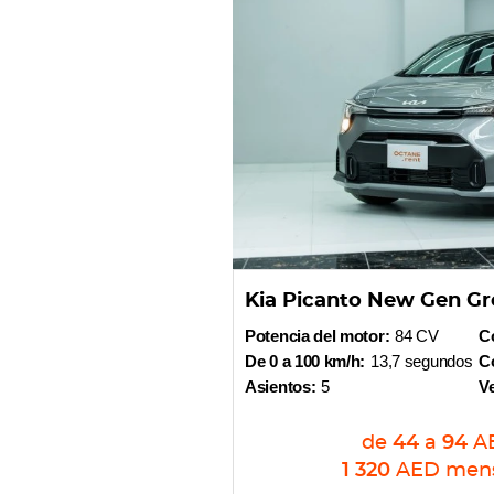
Kia Picanto New Gen Gr
Potencia del motor:
84 CV
Co
De 0 a 100 km/h:
13,7 segundos
Co
Asientos:
5
V
de
44
a
94
A
1 320
AED
men