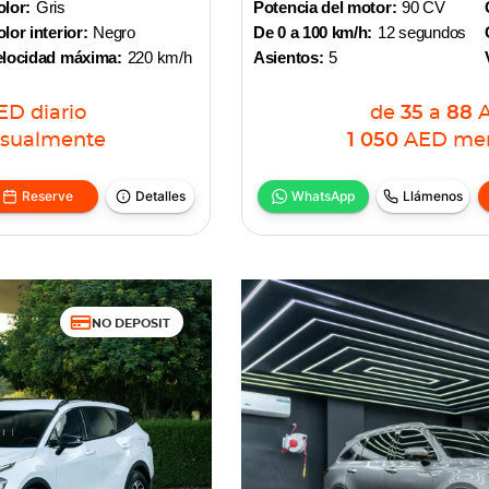
lor:
Gris
Potencia del motor:
90 CV
lor interior:
Negro
De 0 a 100 km/h:
12 segundos
elocidad máxima:
220 km/h
Asientos:
5
ED
diario
de
35
a
88
sualmente
1 050
AED
me
Reserve
Detalles
WhatsApp
Llámenos
NO DEPOSIT