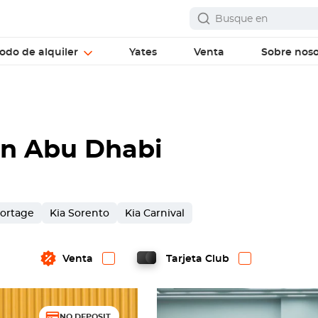
odo de alquiler
Yates
Venta
Sobre noso
en Abu Dhabi
portage
Kia Sorento
Kia Carnival
Venta
Tarjeta Club
NO DEPOSIT