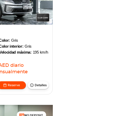
Color:
Gris
Color interior:
Gris
Velocidad máxima:
195 km/h
AED
diario
nsualmente
Reserve
Detalles
NO DEPOSIT