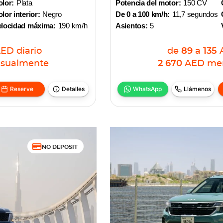
lor:
Plata
Potencia del motor:
150 CV
lor interior:
Negro
De 0 a 100 km/h:
11,7 segundos
elocidad máxima:
190 km/h
Asientos:
5
AED
diario
de
89
a
135
sualmente
2 670
AED
me
Reserve
Detalles
WhatsApp
Llámenos
NO DEPOSIT