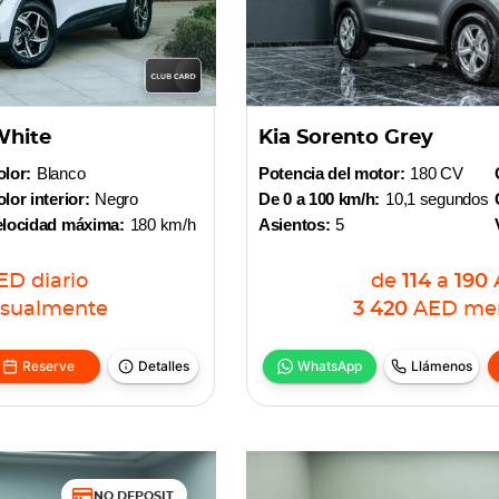
White
Kia Sorento Grey
lor:
Blanco
Potencia del motor:
180 CV
lor interior:
Negro
De 0 a 100 km/h:
10,1 segundos
elocidad máxima:
180 km/h
Asientos:
5
ED
diario
de
114
a
190
sualmente
3 420
AED
me
Reserve
Detalles
WhatsApp
Llámenos
NO DEPOSIT