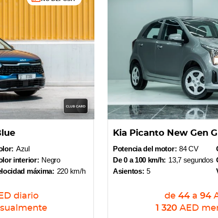
Blue
Kia Picanto New Gen G
lor:
Azul
Potencia del motor:
84 CV
lor interior:
Negro
De 0 a 100 km/h:
13,7 segundos
elocidad máxima:
220 km/h
Asientos:
5
ED
diario
de
44
a
94
sualmente
1 320
AED
me