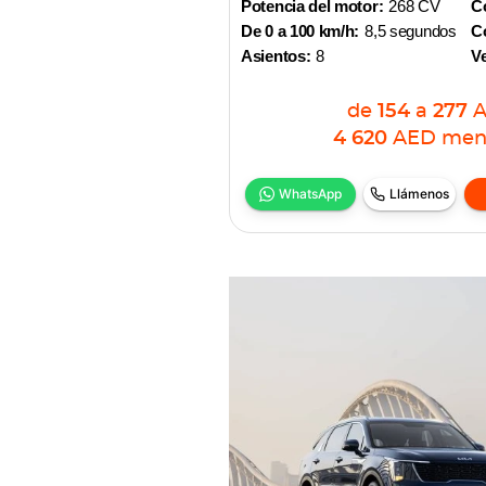
Potencia del motor:
268 CV
Co
De 0 a 100 km/h:
8,5 segundos
Co
Asientos:
8
V
de
154
a
277
4 620
AED
men
WhatsApp
Llámenos