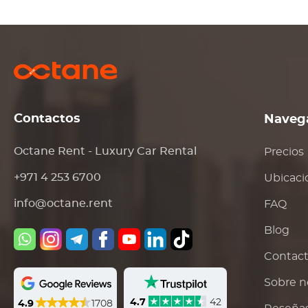
Contactos
Naveg
Octane Rent - Luxury Car Rental
Precios
+971 4 253 6700
Ubicaci
info@octane.rent
FAQ
Blog
Contac
Sobre n
4.7
42
4.9
1708