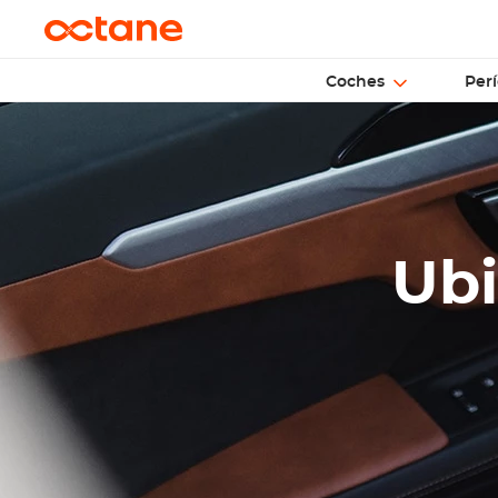
Coches
Perí
Ubi