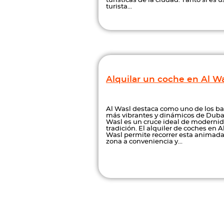
turísticas de la ciudad. Tanto si es 
turista...
Alquilar un coche en Al W
Al Wasl destaca como uno de los ba
más vibrantes y dinámicos de Dubai
Wasl es un cruce ideal de modernid
tradición. El alquiler de coches en A
Wasl permite recorrer esta animad
zona a conveniencia y...