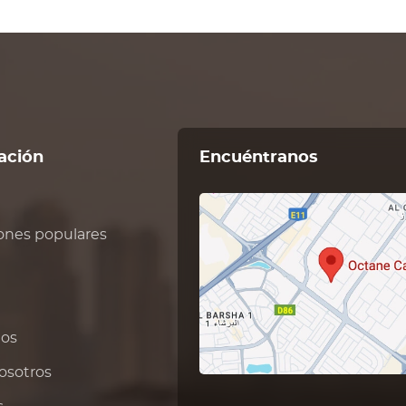
ación
Encuéntranos
ones populares
tos
osotros