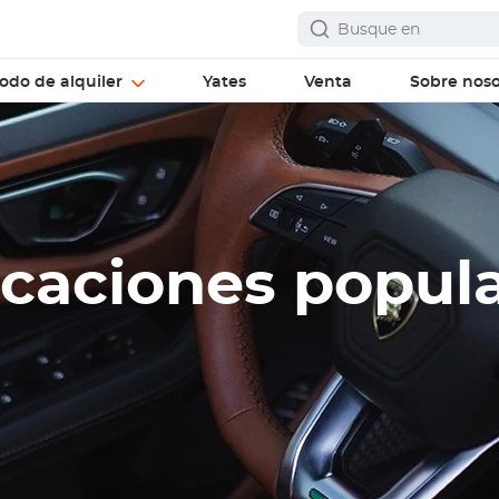
odo de alquiler
Yates
Venta
Sobre noso
caciones popul