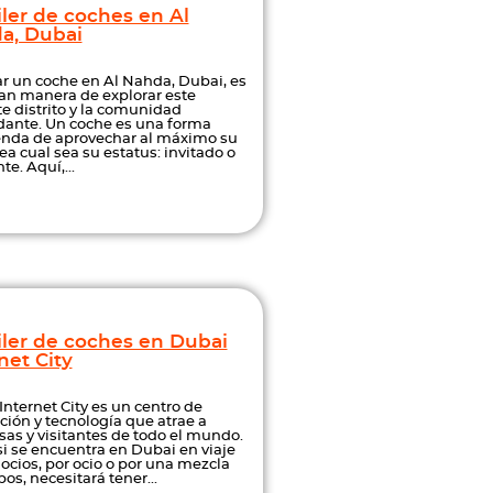
ler de coches en Al
a, Dubai
ar un coche en Al Nahda, Dubai, es
an manera de explorar este
te distrito y la comunidad
dante. Un coche es una forma
nda de aprovechar al máximo su
sea cual sea su estatus: invitado o
te. Aquí,...
iler de coches en Dubai
net City
Internet City es un centro de
ción y tecnología que atrae a
as y visitantes de todo el mundo.
si se encuentra en Dubai en viaje
ocios, por ocio o por una mezcla
s, necesitará tener...