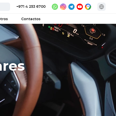
+971 4 253 6700
tros
Contactos
ares