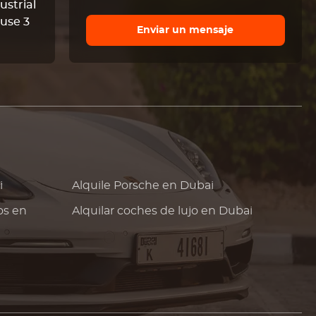
ustrial
use 3
Enviar un mensaje
i
Alquile
Porsche
en Dubai
os en
Alquilar coches de lujo en Dubai