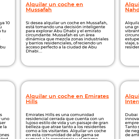
Alquilar un coche en
Alqui
Mussafah
Nahd
ya 10
Si desea alquilar un coche en Mussafah,
Alquil
u
está tomando una decisión inteligente
una gr
 tu
para explorar Abu Dhabi y el emirato
vibran
circundante. Mussafah es un área
circun
e
dinámica que mezcla zonas industriales
estupe
y barrios residenciales, ofreciendo un
viaje, 
Abu
acceso perfecto a la ciudad de Abu
residen
Dhabi....
Alquilar un coche en Emirates
Alqu
Hills
Inter
ás
Emirates Hills es una comunidad
Dubai 
y uno
residencial cerrada que cuenta con un
innova
ser
lujoso estilo de vida y un paisaje de gran
empres
 la
belleza que atrae tanto a los residentes
Tanto 
como a los visitantes. Alquilar un coche
de neg
iones
en esta comunidad de alta gama se
de ambo