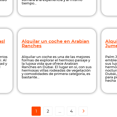
usted
sumará a la experiencia y al mismo
tiempo...
asl
Alquilar un coche en Arabian
Alqu
Ranches
Jume
rrios
Alquilar un coche es una de las mejores
Palm J
. Al
formas de explorar el hermoso paisaje y
emblem
ad y
la lujosa vida que ofrece Arabian
sus luj
l
Ranches en Dubai. El lugar en sí, con sus
hermos
a
hermosas villas rodeadas de vegetación
noctur
y comodidades de primera categoría, es
Dubái,
bastante...
para p
hecha 
1
2
…
4