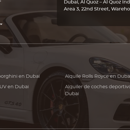
s
Dubai, Al Quoz – Al Quoz Ind
Area 3, 22nd Street, Wareho
orghini
en Dubai
Alquile
Rolls Royce
en Duba
SUV en Dubai
Alquiler de coches deportiv
Dubai