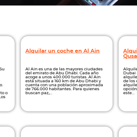
Alquilar un coche en Al Ain
Alqu
Qusa
 Su
Al Ain es una de las mayores ciudades
Alquil
del emirato de Abu Dhabi. Cada año
Dubai 
acoge a unos 400.000 turistas. Al Ain
alquile
está situada a 160 km de Abu Dhabi y
de los 
o.
cuenta con una población aproximada
alquil
de 766.000 habitantes. Para quienes
opción
to o
buscan paz,...
este...
Los
VC