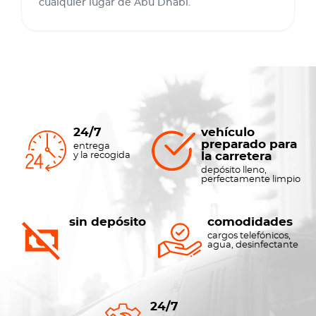
cualquier lugar de Abu Dhabi.
24/7
vehículo
preparado para
entrega
la carretera
y la recogida
depósito lleno,
perfectamente limpio
sin depósito
comodidades
cargos telefónicos,
agua, desinfectante
24/7