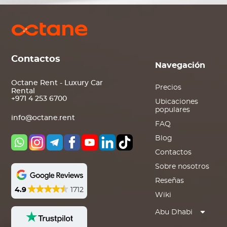
Contactos
Navegación
Octane Rent - Luxury Car
Precios
Rental
+971 4 253 6700
Ubicaciones
populares
info@octane.rent
FAQ
Blog
Contactos
Sobre nosotros
Reseñas
4.9
1712
Wiki
Abu Dhabi