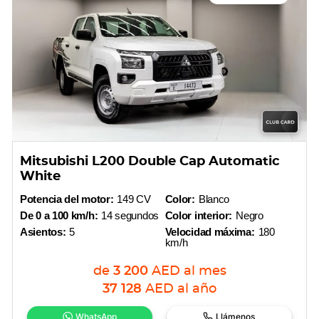
Mitsubishi L200 Double Cap Automatic
White
Potencia del motor:
149 CV
Color:
Blanco
De 0 a 100 km/h:
14 segundos
Color interior:
Negro
Asientos:
5
Velocidad máxima:
180
km/h
de
3 200
AED
al mes
37 128
AED
al año
WhatsApp
Llámenos