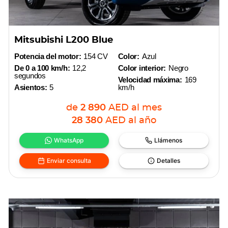
Mitsubishi L200 Blue
Potencia del motor:
154 CV
Color:
Azul
De 0 a 100 km/h:
12,2
Color interior:
Negro
segundos
Velocidad máxima:
169
Asientos:
5
km/h
de
2 890
AED
al mes
28 380
AED
al año
WhatsApp
Llámenos
Enviar consulta
Detalles