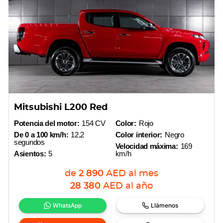
Mitsubishi L200 Red
Potencia del motor:
154 CV
Color:
Rojo
De 0 a 100 km/h:
12,2
Color interior:
Negro
segundos
Velocidad máxima:
169
Asientos:
5
km/h
de
2 890
AED
al mes
28 380
AED
al año
WhatsApp
Llámenos