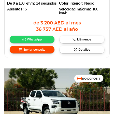
De 0 a 100 km/h:
14 segundos
Color interior:
Negro
Asientos:
5
Velocidad máxima:
180
km/h
de
3 200
AED
al mes
36 757
AED
al año
WhatsApp
Llámenos
Enviar consulta
Detalles
NO DEPOSIT