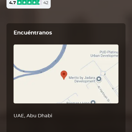
4.7
42
Encuéntranos
UAE, Abu Dhabi