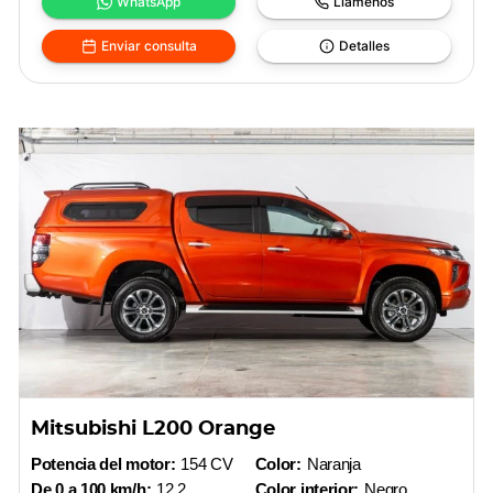
WhatsApp
Llámenos
Enviar consulta
Detalles
Mitsubishi L200 Orange
Potencia del motor:
154 CV
Color:
Naranja
De 0 a 100 km/h:
12,2
Color interior:
Negro