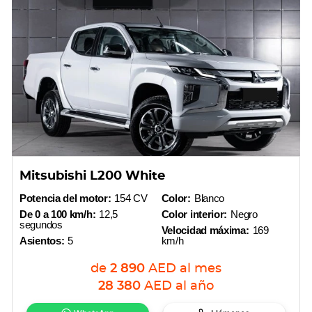
Mitsubishi L200 White
Potencia del motor:
154 CV
Color:
Blanco
De 0 a 100 km/h:
12,5
Color interior:
Negro
segundos
Velocidad máxima:
169
Asientos:
5
km/h
de
2 890
AED
al mes
28 380
AED
al año