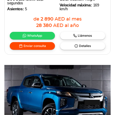
segundos
Velocidad máxima:
169
Asientos:
5
km/h
de
2 890
AED
al mes
28 380
AED
al año
WhatsApp
Llámenos
Enviar consulta
Detalles