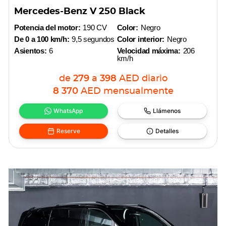
Mercedes-Benz V 250 Black
Potencia del motor:
190 CV
Color:
Negro
De 0 a 100 km/h:
9,5 segundos
Color interior:
Negro
Asientos:
6
Velocidad máxima:
206
km/h
de
279
a
398
AED
diario
8 370
AED
mensualmente
WhatsApp
Llámenos
Reserve
Detalles