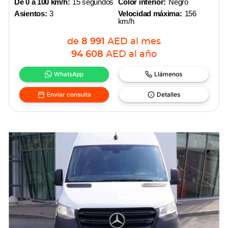
De 0 a 100 km/h:
15 segundos
Color interior:
Negro
Asientos:
3
Velocidad máxima:
156
km/h
de
8 991
AED
al mes
94 608
AED
al año
WhatsApp
Llámenos
Enviar consulta
Detalles