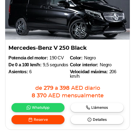
Mercedes-Benz V 250 Black
Potencia del motor:
190 CV
Color:
Negro
De 0 a 100 km/h:
9,5 segundos
Color interior:
Negro
Asientos:
6
Velocidad máxima:
206
km/h
de
279
a
398
AED
diario
8 370
AED
mensualmente
WhatsApp
Llámenos
Reserve
Detalles