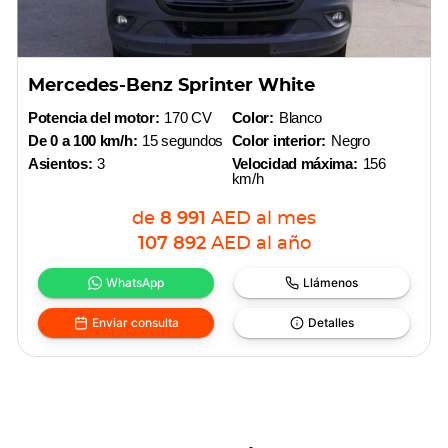
Mercedes-Benz Sprinter White
Potencia del motor:
170 CV
Color:
Blanco
De 0 a 100 km/h:
15 segundos
Color interior:
Negro
Asientos:
3
Velocidad máxima:
156
km/h
de
8 991
AED
al mes
107 892
AED
al año
WhatsApp
Llámenos
Enviar consulta
Detalles