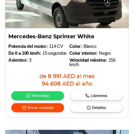
Mercedes-Benz Sprinter White
Potencia del motor:
114 CV
Color:
Blanco
De 0 a 100 km/h:
15 segundos
Color interior:
Negro
Asientos:
3
Velocidad máxima:
156
km/h
de
8 991
AED
al mes
94 608
AED
al año
WhatsApp
Llámenos
Enviar consulta
Detalles