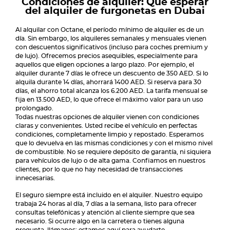
Condiciones de alquiler: Qué esperar
del alquiler de furgonetas en Dubai
Al alquilar con Octane, el período mínimo de alquiler es de un
día. Sin embargo, los alquileres semanales y mensuales vienen
con descuentos significativos (incluso para coches premium y
de lujo). Ofrecemos precios asequibles, especialmente para
aquellos que eligen opciones a largo plazo. Por ejemplo, el
alquiler durante 7 días le ofrece un descuento de 350 AED. Si lo
alquila durante 14 días, ahorrará 1400 AED. Si reserva para 30
días, el ahorro total alcanza los 6.200 AED. La tarifa mensual se
fija en 13.500 AED, lo que ofrece el máximo valor para un uso
prolongado.
Todas nuestras opciones de alquiler vienen con condiciones
claras y convenientes. Usted recibe el vehículo en perfectas
condiciones, completamente limpio y repostado. Esperamos
que lo devuelva en las mismas condiciones y con el mismo nivel
de combustible. No se requiere depósito de garantía, ni siquiera
para vehículos de lujo o de alta gama. Confiamos en nuestros
clientes, por lo que no hay necesidad de transacciones
innecesarias.
El seguro siempre está incluido en el alquiler. Nuestro equipo
trabaja 24 horas al día, 7 días a la semana, listo para ofrecer
consultas telefónicas y atención al cliente siempre que sea
necesario. Si ocurre algo en la carretera o tienes alguna