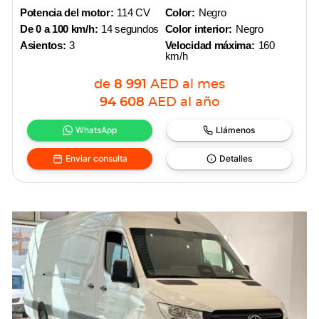
Potencia del motor:
114 CV
Color:
Negro
De 0 a 100 km/h:
14 segundos
Color interior:
Negro
Asientos:
3
Velocidad máxima:
160
km/h
de
8 991
AED
al mes
94 608
AED
al año
WhatsApp
Llámenos
Enviar consulta
Detalles