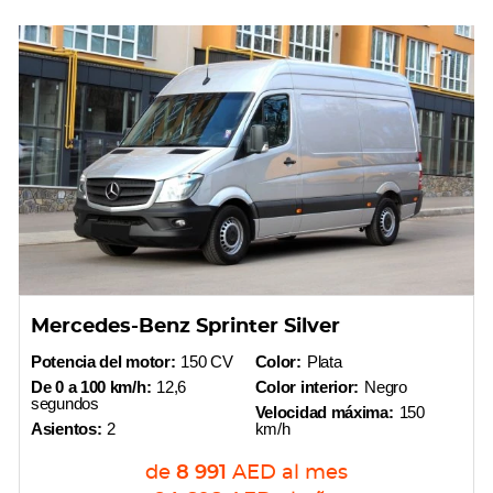
Mercedes-Benz Sprinter Silver
Potencia del motor:
150 CV
Color:
Plata
De 0 a 100 km/h:
12,6
Color interior:
Negro
segundos
Velocidad máxima:
150
Asientos:
2
km/h
de
8 991
AED
al mes