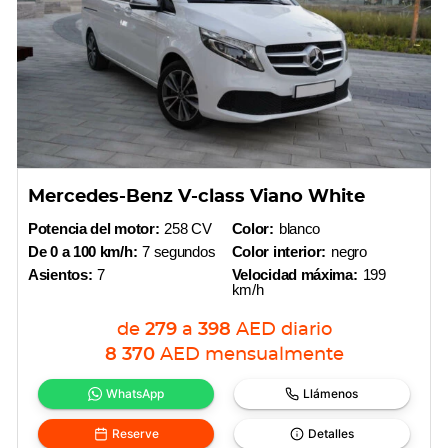
Mercedes-Benz V-class Viano White
Potencia del motor:
258 CV
Color:
blanco
De 0 a 100 km/h:
7 segundos
Color interior:
negro
Asientos:
7
Velocidad máxima:
199
km/h
de
279
a
398
AED
diario
8 370
AED
mensualmente
WhatsApp
Llámenos
Reserve
Detalles