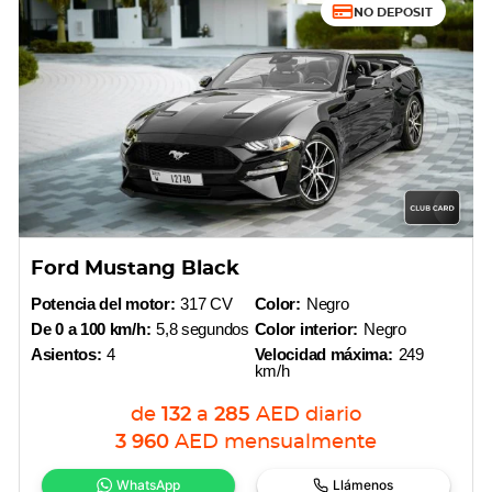
NO DEPOSIT
Ford Mustang Black
Potencia del motor:
317 CV
Color:
Negro
De 0 a 100 km/h:
5,8 segundos
Color interior:
Negro
Asientos:
4
Velocidad máxima:
249
km/h
de
132
a
285
AED
diario
3 960
AED
mensualmente
WhatsApp
Llámenos