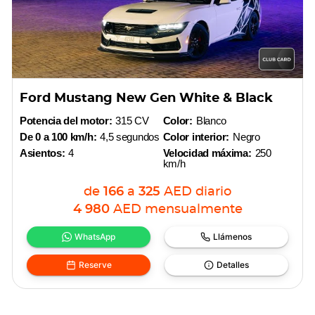
Ford Mustang New Gen White & Black
Potencia del motor:
315 CV
Color:
Blanco
De 0 a 100 km/h:
4,5 segundos
Color interior:
Negro
Asientos:
4
Velocidad máxima:
250
km/h
de
166
a
325
AED
diario
4 980
AED
mensualmente
WhatsApp
Llámenos
Reserve
Detalles