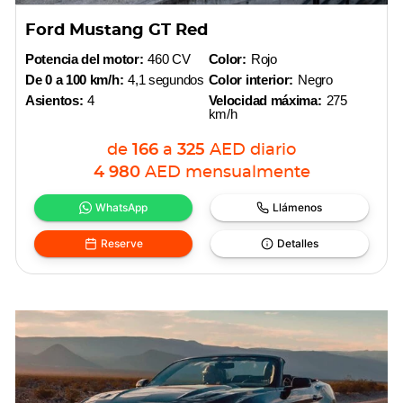
Ford Mustang GT Red
Potencia del motor:
460 CV
Color:
Rojo
De 0 a 100 km/h:
4,1 segundos
Color interior:
Negro
Asientos:
4
Velocidad máxima:
275
km/h
de
166
a
325
AED
diario
4 980
AED
mensualmente
WhatsApp
Llámenos
Reserve
Detalles