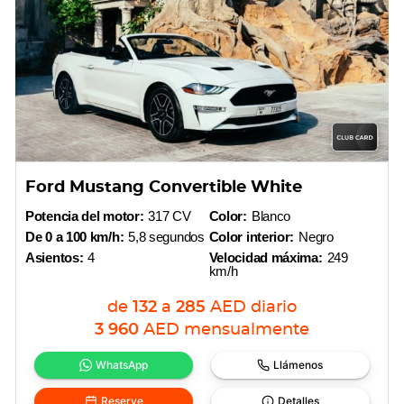
Ford Mustang Convertible White
Potencia del motor:
317 CV
Color:
Blanco
De 0 a 100 km/h:
5,8 segundos
Color interior:
Negro
Asientos:
4
Velocidad máxima:
249
km/h
de
132
a
285
AED
diario
3 960
AED
mensualmente
WhatsApp
Llámenos
Reserve
Detalles