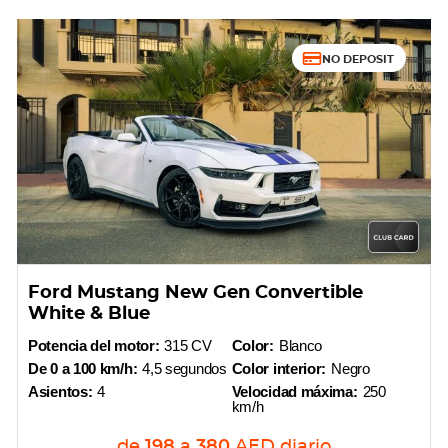
NO DEPOSIT
Ford Mustang New Gen Convertible
White & Blue
Potencia del motor:
315 CV
Color:
Blanco
De 0 a 100 km/h:
4,5 segundos
Color interior:
Negro
Asientos:
4
Velocidad máxima:
250
km/h
de
198
a
380
AED
diario