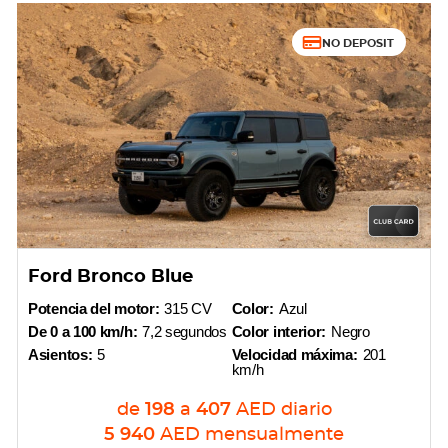
NO DEPOSIT
Ford Bronco Blue
Potencia del motor:
315 CV
Color:
Azul
De 0 a 100 km/h:
7,2 segundos
Color interior:
Negro
Asientos:
5
Velocidad máxima:
201
km/h
de
198
a
407
AED
diario
5 940
AED
mensualmente