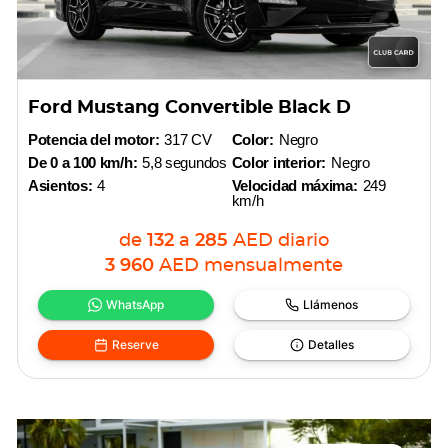
Ford Mustang Convertible Black D
Potencia del motor:
317 CV
Color:
Negro
De 0 a 100 km/h:
5,8 segundos
Color interior:
Negro
Asientos:
4
Velocidad máxima:
249
km/h
de
132
a
285
AED
diario
3 960
AED
mensualmente
WhatsApp
Llámenos
Reserve
Detalles