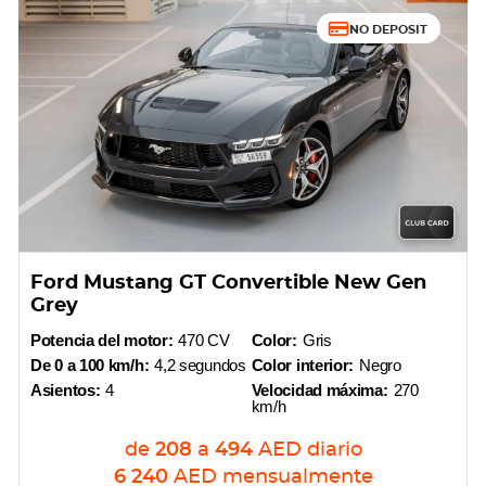
NO DEPOSIT
Ford Mustang GT Convertible New Gen
Grey
Potencia del motor:
470 CV
Color:
Gris
De 0 a 100 km/h:
4,2 segundos
Color interior:
Negro
Asientos:
4
Velocidad máxima:
270
km/h
de
208
a
494
AED
diario
6 240
AED
mensualmente