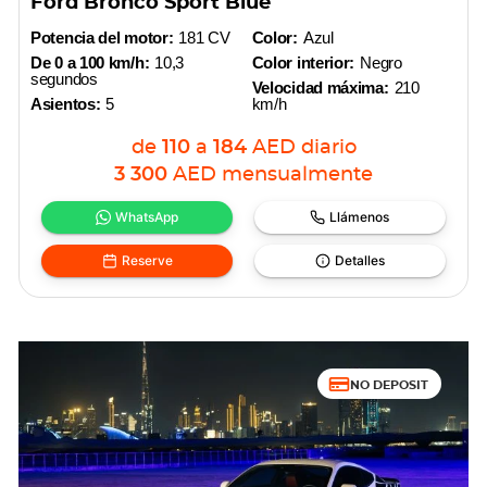
Ford Bronco Sport Blue
Potencia del motor:
181 CV
Color:
Azul
De 0 a 100 km/h:
10,3
Color interior:
Negro
segundos
Velocidad máxima:
210
Asientos:
5
km/h
de
110
a
184
AED
diario
3 300
AED
mensualmente
WhatsApp
Llámenos
Reserve
Detalles
NO DEPOSIT