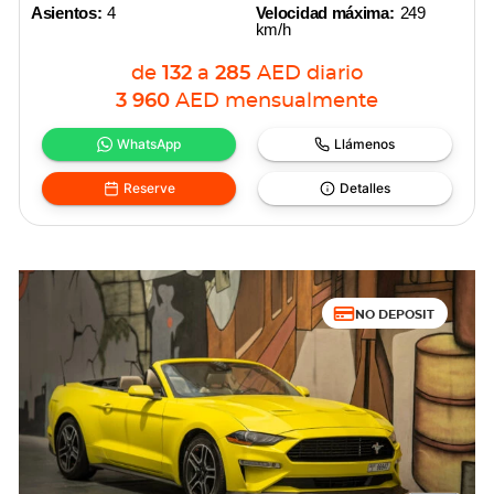
Asientos:
4
Velocidad máxima:
249
km/h
de
132
a
285
AED
diario
3 960
AED
mensualmente
WhatsApp
Llámenos
Reserve
Detalles
NO DEPOSIT