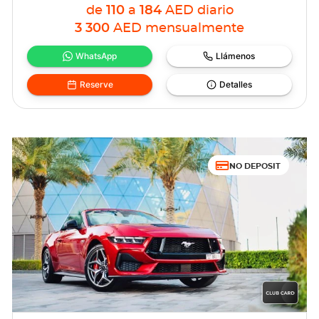
de
110
a
184
AED
diario
3 300
AED
mensualmente
WhatsApp
Llámenos
Reserve
Detalles
NO DEPOSIT