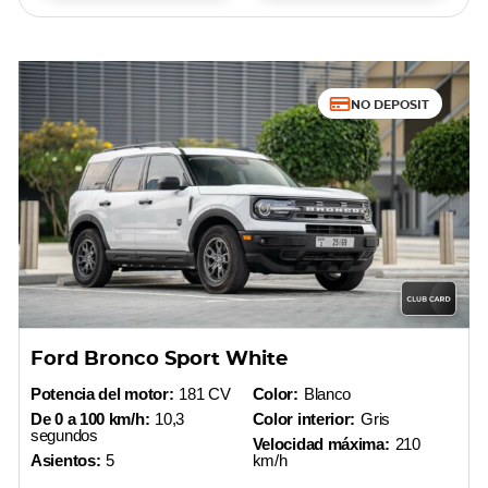
NO DEPOSIT
Ford Bronco Sport White
Potencia del motor:
181 CV
Color:
Blanco
De 0 a 100 km/h:
10,3
Color interior:
Gris
segundos
Velocidad máxima:
210
Asientos:
5
km/h