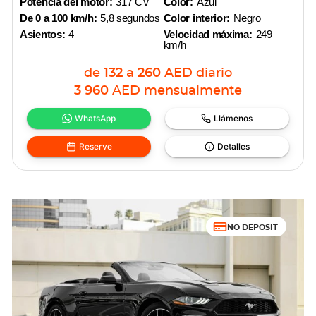
Potencia del motor:
317 CV
Color:
Azul
De 0 a 100 km/h:
5,8 segundos
Color interior:
Negro
Asientos:
4
Velocidad máxima:
249
km/h
de
132
a
260
AED
diario
3 960
AED
mensualmente
WhatsApp
Llámenos
Reserve
Detalles
NO DEPOSIT