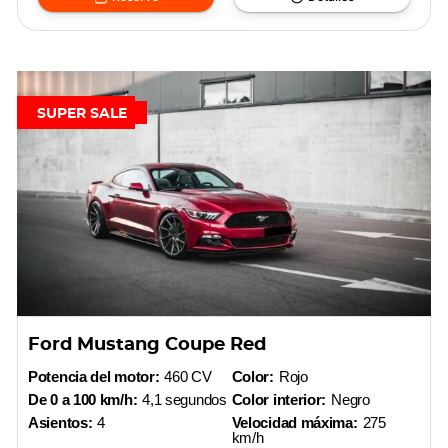
SUPER SALE
Ford Mustang Coupe Red
Potencia del motor:
460 CV
Color:
Rojo
De 0 a 100 km/h:
4,1 segundos
Color interior:
Negro
Asientos:
4
Velocidad máxima:
275
km/h