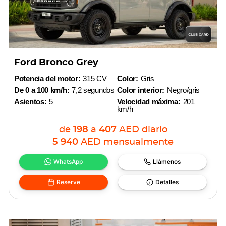
Ford Bronco Grey
Potencia del motor:
315 CV
Color:
Gris
De 0 a 100 km/h:
7,2 segundos
Color interior:
Negro/gris
Asientos:
5
Velocidad máxima:
201
km/h
de
198
a
407
AED
diario
5 940
AED
mensualmente
WhatsApp
Llámenos
Reserve
Detalles