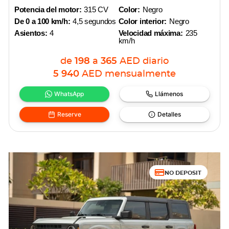
Potencia del motor:
315 CV
Color:
Negro
De 0 a 100 km/h:
4,5 segundos
Color interior:
Negro
Asientos:
4
Velocidad máxima:
235
km/h
de
198
a
365
AED
diario
5 940
AED
mensualmente
WhatsApp
Llámenos
Reserve
Detalles
NO DEPOSIT