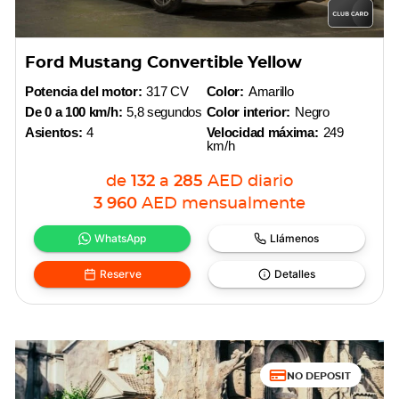
Ford Mustang Convertible Yellow
Potencia del motor:
317 CV
Color:
Amarillo
De 0 a 100 km/h:
5,8 segundos
Color interior:
Negro
Asientos:
4
Velocidad máxima:
249
km/h
de
132
a
285
AED
diario
3 960
AED
mensualmente
WhatsApp
Llámenos
Reserve
Detalles
NO DEPOSIT