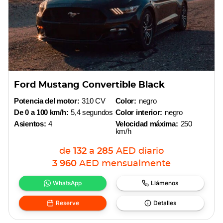
Ford Mustang Convertible Black
Potencia del motor:
310 CV
Color:
negro
De 0 a 100 km/h:
5,4 segundos
Color interior:
negro
Asientos:
4
Velocidad máxima:
250
km/h
de
132
a
285
AED
diario
3 960
AED
mensualmente
WhatsApp
Llámenos
Reserve
Detalles