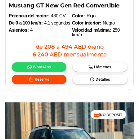
Mustang GT New Gen Red Convertible
Potencia del motor:
480 CV
Color:
Rojo
De 0 a 100 km/h:
4,1 segundos
Color interior:
Negro
Asientos:
4
Velocidad máxima:
250
km/h
de
208
a
494
AED
diario
6 240
AED
mensualmente
WhatsApp
Llámenos
Reserve
Detalles
NO DEPOSIT