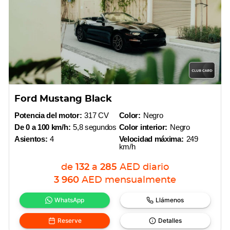
Ford Mustang Black
Potencia del motor:
317 CV
Color:
Negro
De 0 a 100 km/h:
5,8 segundos
Color interior:
Negro
Asientos:
4
Velocidad máxima:
249
km/h
de
132
a
285
AED
diario
3 960
AED
mensualmente
WhatsApp
Llámenos
Reserve
Detalles