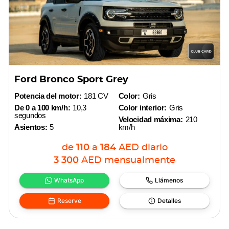
Ford Bronco Sport Grey
Potencia del motor:
181 CV
Color:
Gris
De 0 a 100 km/h:
10,3
Color interior:
Gris
segundos
Velocidad máxima:
210
Asientos:
5
km/h
de
110
a
184
AED
diario
3 300
AED
mensualmente
WhatsApp
Llámenos
Reserve
Detalles