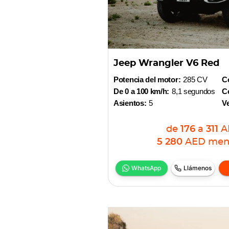
Jeep Wrangler V6 Red
Potencia del motor:
285 CV
Co
De 0 a 100 km/h:
8,1 segundos
Co
Asientos:
5
V
de
176
a
311
A
5 280
AED
men
WhatsApp
Llámenos