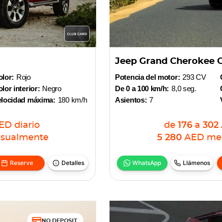
Jeep Grand Cherokee 
lor:
Rojo
Potencia del motor:
293 CV
lor interior:
Negro
De 0 a 100 km/h:
8,0 seg.
elocidad máxima:
180 km/h
Asientos:
7
ED
diario
de
176
a
302
sualmente
5 280
AED
me
Reserve
Detalles
WhatsApp
Llámenos
NO DEPOSIT