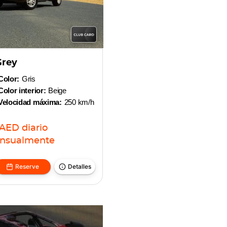
Grey
Color:
Gris
Color interior:
Beige
Velocidad máxima:
250 km/h
AED
diario
nsualmente
Reserve
Detalles