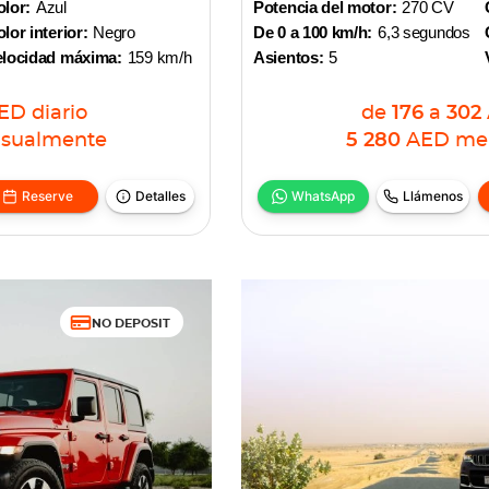
lor:
Azul
Potencia del motor:
270 CV
lor interior:
Negro
De 0 a 100 km/h:
6,3 segundos
elocidad máxima:
159 km/h
Asientos:
5
ED
diario
de
176
a
302
sualmente
5 280
AED
me
Reserve
Detalles
WhatsApp
Llámenos
NO DEPOSIT