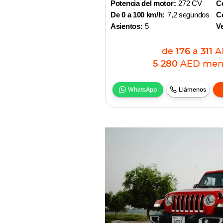
Potencia del motor:
272 CV
Co
De 0 a 100 km/h:
7,2 segundos
Co
Asientos:
5
V
de
176
a
311
A
5 280
AED
men
WhatsApp
Llámenos