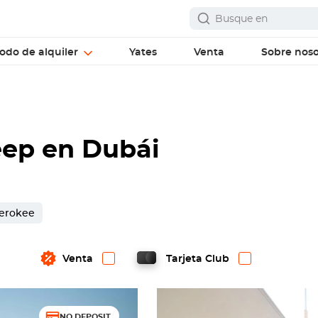
odo de alquiler
Yates
Venta
Sobre noso
eep en Dubái
erokee
Venta
Tarjeta Club
NO DEPOSIT