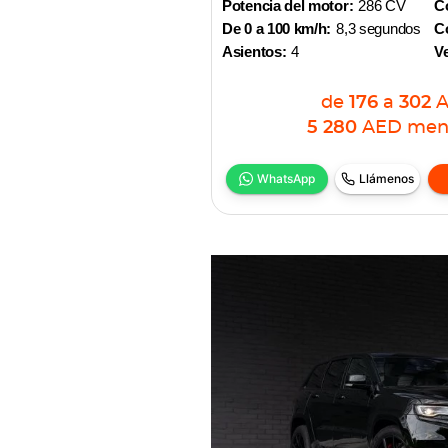
Potencia del motor:
286 CV
Co
De 0 a 100 km/h:
8,3 segundos
Co
Asientos:
4
V
de
176
a
302
5 280
AED
men
WhatsApp
Llámenos