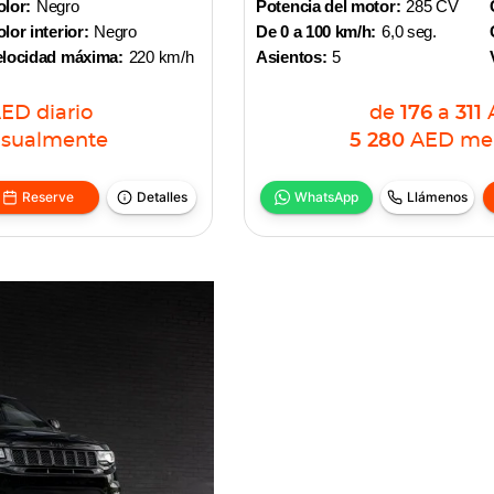
lor:
Negro
Potencia del motor:
285 CV
lor interior:
Negro
De 0 a 100 km/h:
6,0 seg.
elocidad máxima:
220 km/h
Asientos:
5
AED
diario
de
176
a
311
sualmente
5 280
AED
me
Reserve
Detalles
WhatsApp
Llámenos