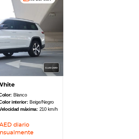
White
Color:
Blanco
Color interior:
Beige/Negro
Velocidad máxima:
210 km/h
AED
diario
nsualmente