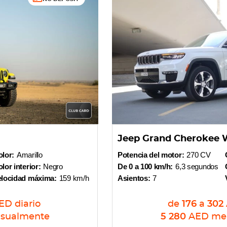
Jeep Grand Cherokee 
lor:
Amarillo
Potencia del motor:
270 CV
lor interior:
Negro
De 0 a 100 km/h:
6,3 segundos
elocidad máxima:
159 km/h
Asientos:
7
ED
diario
de
176
a
302
sualmente
5 280
AED
me