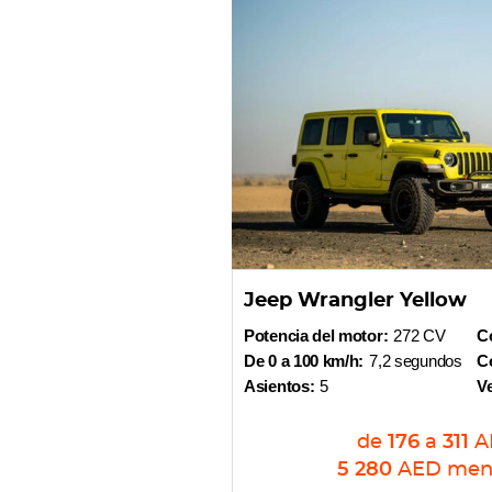
Jeep Wrangler Yellow
Potencia del motor:
272 CV
Co
De 0 a 100 km/h:
7,2 segundos
Co
Asientos:
5
V
de
176
a
311
A
5 280
AED
men