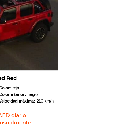
ed Red
Color:
rojo
Color interior:
negro
Velocidad máxima:
210 km/h
AED
diario
nsualmente