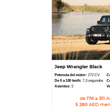
Jeep Wrangler Black
Potencia del motor:
272 CV
Co
De 0 a 100 km/h:
7,3 segundos
Co
Asientos:
5
V
de
176
a
311
A
5 280
AED
men