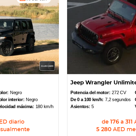
Jeep Wrangler Unlimit
lor:
Negro
Potencia del motor:
272 CV
lor interior:
Negro
De 0 a 100 km/h:
7,2 segundos
elocidad máxima:
180 km/h
Asientos:
5
ED
diario
de
176
a
311
sualmente
5 280
AED
me