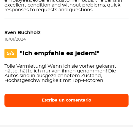
employees, excellent customer focus, the car is in
excellent condition and without problems, quick
responses to requests and questions.
Sven Buchholz
18/01/2024
"Ich empfehle es jedem!"
5/5
Tolle Vermietung! Wenn ich sie vorher gekannt
hätte, hätte ich nur von ihnen genommen! Die
Autos sind in ausgezeichnetem Zustand,
Höchstgeschwindigkeit mit Top-Motoren.
Escriba un comentario
Escriba un comentario