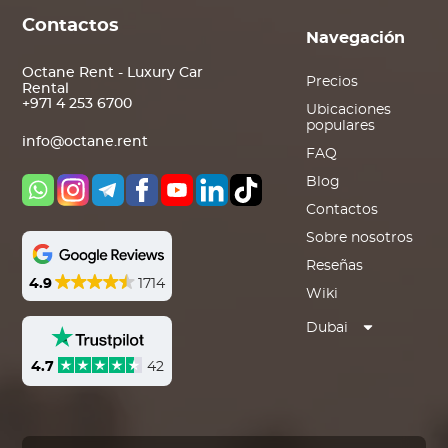
Contactos
Navegación
Octane Rent - Luxury Car
Precios
Rental
+971 4 253 6700
Ubicaciones
populares
info@octane.rent
FAQ
Blog
Contactos
Sobre nosotros
Reseñas
4.9
1714
Wiki
Dubai
4.7
42