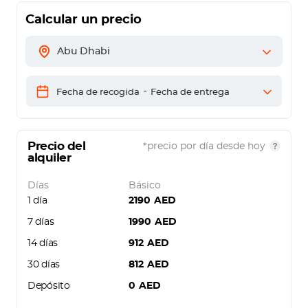
Calcular un precio
Abu Dhabi
-
Fecha de recogida
Fecha de entrega
Precio del
*precio por día desde hoy
alquiler
Días
Básico
1 día
2190
AED
7 días
1990
AED
14 días
912
AED
30 días
812
AED
Depósito
0
AED