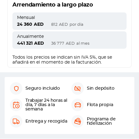
Arrendamiento a largo plazo
Mensual
24 360
AED
812
AED
por día
Anualmente
441 321
AED
36 777
AED
al mes
Todos los precios se indican sin IVA 5%, que se
añadirá en el momento de la facturación.
Seguro incluido
Sin depósito
Trabajar 24 horas al
día, 7 días a la
Flota propia
semana
Programa de
Entrega y recogida
fidelización