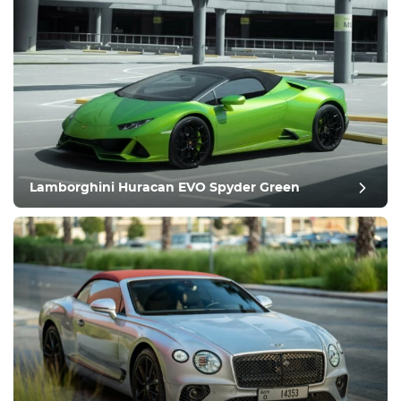
Equipamiento
Cómodo
Climatización
Conducir
Lamborghini Huracan EVO Spyder Green
Condición