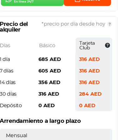
En línea 24/7
Precio del
*precio por día desde hoy
alquiler
Tarjeta
Días
Básico
Club
1 día
685
AED
316
AED
7 días
605
AED
316
AED
14 días
356
AED
316
AED
30 días
316
AED
284
AED
Depósito
0
AED
0
AED
Arrendamiento a largo plazo
Mensual