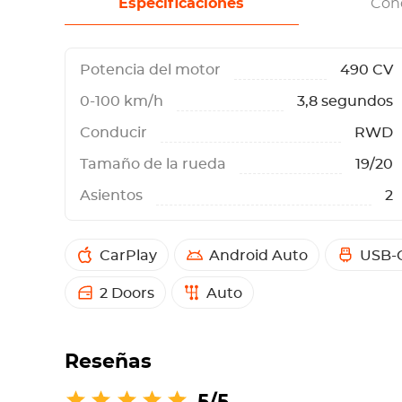
Especificaciones
Con
Potencia del motor
490 CV
0-100 km/h
3,8 segundos
Conducir
RWD
Tamaño de la rueda
19/20
Asientos
2
CarPlay
Android Auto
USB-
2 Doors
Auto
Reseñas
5/5