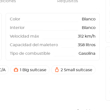
diciones
Requisitos
Color
Blanco
Interior
Blanco
Velocidad máx
312 km/h
Capacidad del maletero
358 litros
Tipo de combustible
Gasolina
C/A
1 Big suitcase
2 Small suitcase