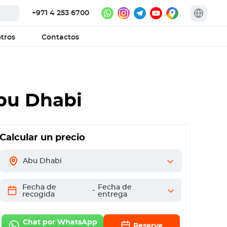
+971 4 253 6700
tros
Contactos
Abu Dhabi
Calcular un precio
Abu Dhabi
Fecha de
Fecha de
-
recogida
entrega
Chat por WhatsApp
Reserve