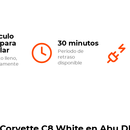
culo
 para
30 minutos
lar
Periodo de
retraso
o lleno,
disponible
tamente
 Corvette C8 White en Abu 