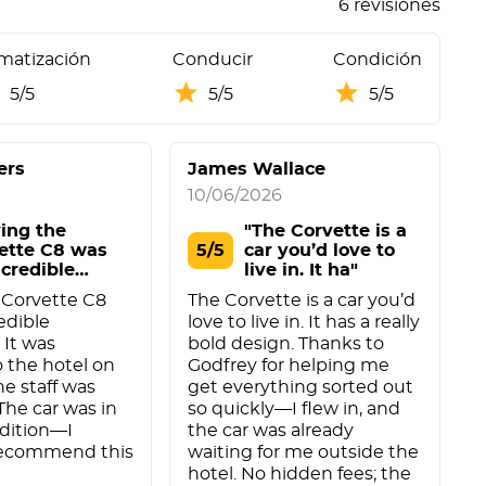
6 revisiones
imatización
Conducir
Condición
5/5
5/5
5/5
ers
James Wallace
10/06/2026
ving the
"The Corvette is a
ette C8 was
5/5
car you’d love to
ncredible
live in. It ha"
rien"
 Corvette C8
The Corvette is a car you’d
I
edible
love to live in. It has a really
m
 It was
bold design. Thanks to
w
o the hotel on
Godfrey for helping me
d
he staff was
get everything sorted out
a
The car was in
so quickly—I flew in, and
l
dition—I
the car was already
J
 recommend this
waiting for me outside the
hotel. No hidden fees; the
h