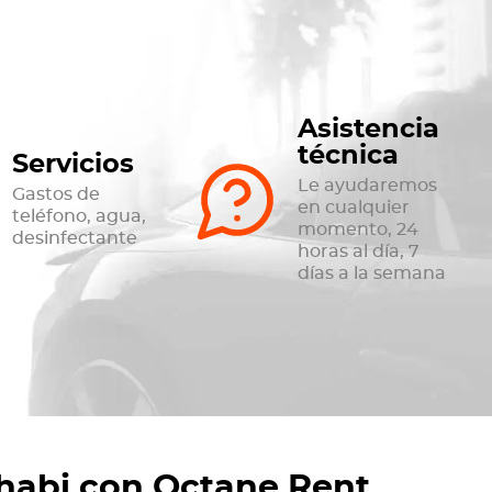
Asistencia
técnica
Servicios
Le ayudaremos
Gastos de
en cualquier
teléfono, agua,
momento, 24
desinfectante
horas al día, 7
días a la semana
Dhabi con Octane Rent