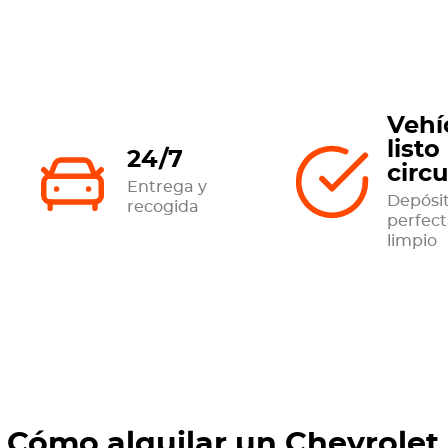
Vehí
listo
24/7
circu
Entrega y
Depósit
recogida
perfec
limpio
Cómo alquilar un Chevrolet