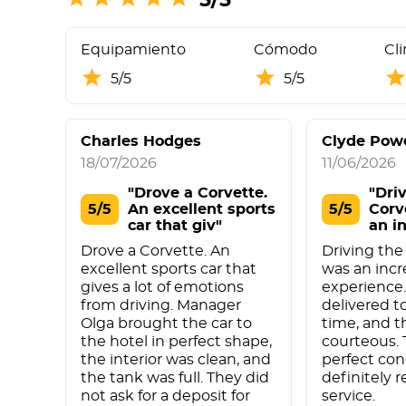
Equipamiento
Cómodo
Cl
5/5
5/5
Charles Hodges
Clyde Pow
18/07/2026
11/06/2026
"Drove a Corvette.
"Dri
5/5
An excellent sports
5/5
Corv
car that giv"
an i
expe
Drove a Corvette. An
Driving the
excellent sports car that
was an incr
gives a lot of emotions
experience.
from driving. Manager
delivered t
Olga brought the car to
time, and t
the hotel in perfect shape,
courteous. 
the interior was clean, and
perfect con
the tank was full. They did
definitely
not ask for a deposit for
service.