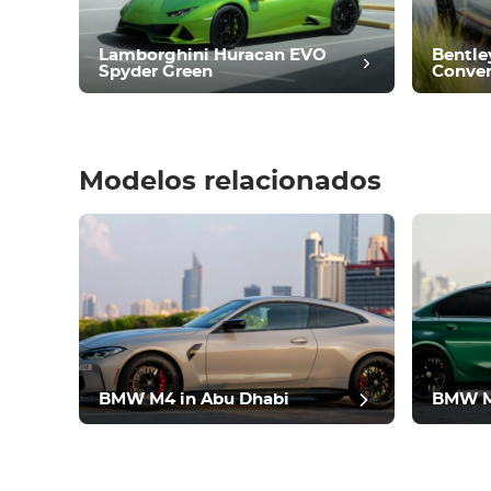
Conducir
Condición
Lamborghini Huracan EVO
Bentle
Spyder Green
Conver
Modelos relacionados
revisió
BMW M4 in Abu Dhabi
BMW M