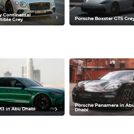
y Continental
Porsche Boxster GTS Gre
tible Grey
n del puesto
Porsche Panamera in Ab
3 in Abu Dhabi
Dhabi