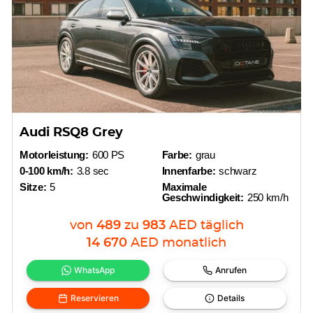
Audi RSQ8 Grey
Motorleistung:
600 PS
Farbe:
grau
0-100 km/h:
3.8 sec
Innenfarbe:
schwarz
Sitze:
5
Maximale
Geschwindigkeit:
250 km/h
von
489
zu
983
AED
täglich
14 670
AED
monatlich
WhatsApp
Anrufen
Reservieren
Details