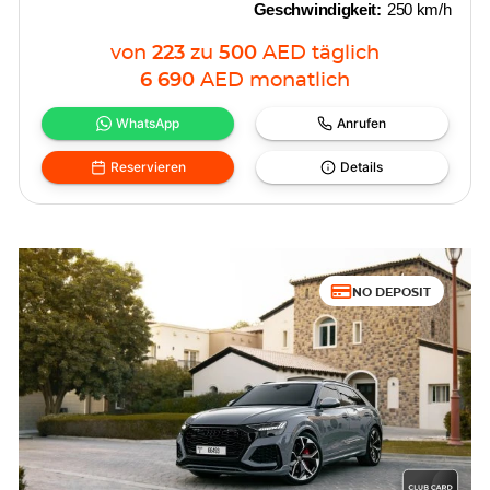
Geschwindigkeit:
250 km/h
von
223
zu
500
AED
täglich
6 690
AED
monatlich
WhatsApp
Anrufen
Reservieren
Details
NO DEPOSIT