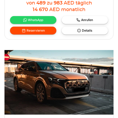
von
489
zu
983
AED
täglich
14 670
AED
monatlich
WhatsApp
Anrufen
Reservieren
Details