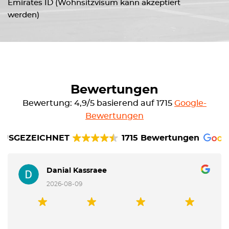
Emirates ID (Wohnsitzvisum kann akzeptiert
werden)
Bewertungen
Bewertung: 4,9/5 basierend auf 1715
Google-
Bewertungen
AUSGEZEICHNET
1715 Bewertungen
Danial Kassraee
2026-08-09