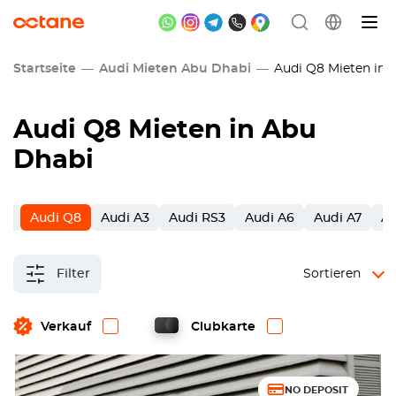
Startseite
Audi Mieten Abu Dhabi
Audi Q8 Mieten in 
Audi Q8 Mieten in Abu
Dhabi
Q3
Audi Q8
Audi A3
Audi RS3
Audi A6
Audi A7
Au
Filter
Sortieren
Verkauf
Clubkarte
NO DEPOSIT