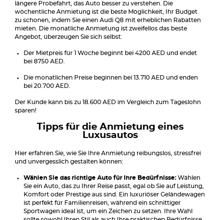
längere Probefahrt, das Auto besser zu verstehen. Die
wöchentliche Anmietung ist die beste Möglichkeit, Ihr Budget
zu schonen, indem Sie einen Audi Q8 mit erheblichen Rabatten
mieten. Die monatliche Anmietung ist zweifellos das beste
Angebot, überzeugen Sie sich selbst:
Der Mietpreis für 1 Woche beginnt bei 4200 AED und endet
bei 8750 AED.
Die monatlichen Preise beginnen bei 13.710 AED und enden
bei 20.700 AED.
Der Kunde kann bis zu 18.600 AED im Vergleich zum Tageslohn
sparen!
Tipps für die Anmietung eines
Luxusautos
Hier erfahren Sie, wie Sie Ihre Anmietung reibungslos, stressfrei
und unvergesslich gestalten können:
Wählen Sie das richtige Auto für Ihre Bedürfnisse:
Wählen
Sie ein Auto, das zu Ihrer Reise passt, egal ob Sie auf Leistung,
Komfort oder Prestige aus sind. Ein luxuriöser Geländewagen
ist perfekt für Familienreisen, während ein schnittiger
Sportwagen ideal ist, um ein Zeichen zu setzen. Ihre Wahl
sollte sowohl Ihren Stil als auch Ihre praktischen Bedürfnisse