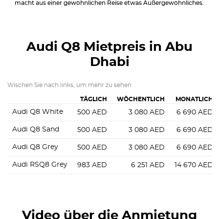
macht aus einer gewöhnlichen Reise etwas Außergewöhnliches.
Audi Q8
Mietpreis in Abu
Dhabi
Wischen Sie nach links, um mehr zu sehen
TÄGLICH
WÖCHENTLICH
MONATLICH
Audi Q8 White
500
AED
3 080
AED
6 690
AED
Audi Q8 Sand
500
AED
3 080
AED
6 690
AED
Audi Q8 Grey
500
AED
3 080
AED
6 690
AED
Audi RSQ8 Grey
983
AED
6 251
AED
14 670
AED
Video über die Anmietung