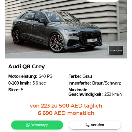
Audi Q8 Grey
Motorleistung:
340 PS
Farbe:
Grau
0-100 km/h:
5,6 sec
Innenfarbe:
Braun/Schwarz
Sitze:
5
Maximale
Geschwindigkeit:
250 km/h
von
223
zu
500
AED
täglich
6 690
AED
monatlich
WhatsApp
Anrufen