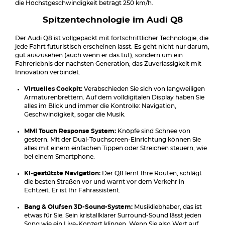
die Höchstgeschwindigkeit beträgt 250 km/h.
Spitzentechnologie im Audi Q8
Der Audi Q8 ist vollgepackt mit fortschrittlicher Technologie, die
jede Fahrt futuristisch erscheinen lässt. Es geht nicht nur darum,
gut auszusehen (auch wenn er das tut), sondern um ein
Fahrerlebnis der nächsten Generation, das Zuverlässigkeit mit
Innovation verbindet.
Virtuelles Cockpit:
Verabschieden Sie sich von langweiligen
Armaturenbrettern. Auf dem volldigitalen Display haben Sie
alles im Blick und immer die Kontrolle: Navigation,
Geschwindigkeit, sogar die Musik.
MMI Touch Response System:
Knöpfe sind Schnee von
gestern. Mit der Dual-Touchscreen-Einrichtung können Sie
alles mit einem einfachen Tippen oder Streichen steuern, wie
bei einem Smartphone.
KI-gestützte Navigation:
Der Q8 lernt Ihre Routen, schlägt
die besten Straßen vor und warnt vor dem Verkehr in
Echtzeit. Er ist Ihr Fahrassistent.
Bang & Olufsen 3D-Sound-System:
Musikliebhaber, das ist
etwas für Sie. Sein kristallklarer Surround-Sound lässt jeden
Song wie ein Live-Konzert klingen. Wenn Sie also Wert auf