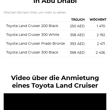
in Abu Dhabi
Wischen Sie nach links, um mehr zu sehen
TÄGLICH
WÖCHENTLI
Toyota Land Cruiser 200 Black
250
AED
1 470
A
Toyota Land Cruiser 300 White
358
AED
2 192
A
Toyota Land Cruiser Prado Bronze
393
AED
2 471
A
Toyota Land Cruiser 300 Black
398
AED
2 436
A
Video über die Anmietung
eines Toyota Land Cruiser