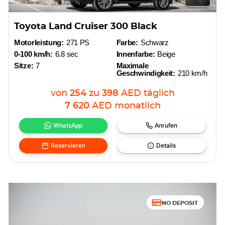
Toyota Land Cruiser 300 Black
Motorleistung:
271 PS
Farbe:
Schwarz
0-100 km/h:
6.8 sec
Innenfarbe:
Beige
Sitze:
7
Maximale
Geschwindigkeit:
210 km/h
von
254
zu
398
AED
täglich
7 620
AED
monatlich
WhatsApp
Anrufen
Reservieren
Details
NO DEPOSIT