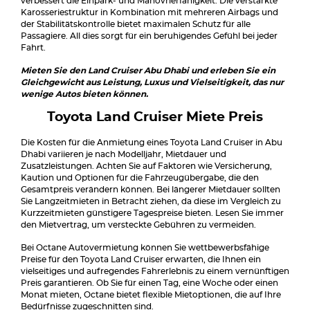
verbessert die Einpark- und Manövrierfähigkeit. Die verstärkte
Karosseriestruktur in Kombination mit mehreren Airbags und
der Stabilitätskontrolle bietet maximalen Schutz für alle
Passagiere. All dies sorgt für ein beruhigendes Gefühl bei jeder
Fahrt.
Mieten Sie den Land Cruiser Abu Dhabi und erleben Sie ein
Gleichgewicht aus Leistung, Luxus und Vielseitigkeit, das nur
wenige Autos bieten können.
Toyota Land Cruiser Miete Preis
Die Kosten für die Anmietung eines Toyota Land Cruiser in Abu
Dhabi variieren je nach Modelljahr, Mietdauer und
Zusatzleistungen. Achten Sie auf Faktoren wie Versicherung,
Kaution und Optionen für die Fahrzeugübergabe, die den
Gesamtpreis verändern können. Bei längerer Mietdauer sollten
Sie Langzeitmieten in Betracht ziehen, da diese im Vergleich zu
Kurzzeitmieten günstigere Tagespreise bieten. Lesen Sie immer
den Mietvertrag, um versteckte Gebühren zu vermeiden.
Bei Octane Autovermietung können Sie wettbewerbsfähige
Preise für den Toyota Land Cruiser erwarten, die Ihnen ein
vielseitiges und aufregendes Fahrerlebnis zu einem vernünftigen
Preis garantieren. Ob Sie für einen Tag, eine Woche oder einen
Monat mieten, Octane bietet flexible Mietoptionen, die auf Ihre
Bedürfnisse zugeschnitten sind.