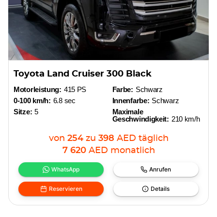
Toyota Land Cruiser 300 Black
Motorleistung:
415 PS
Farbe:
Schwarz
0-100 km/h:
6.8 sec
Innenfarbe:
Schwarz
Sitze:
5
Maximale
Geschwindigkeit:
210 km/h
von
254
zu
398
AED
täglich
7 620
AED
monatlich
WhatsApp
Anrufen
Reservieren
Details