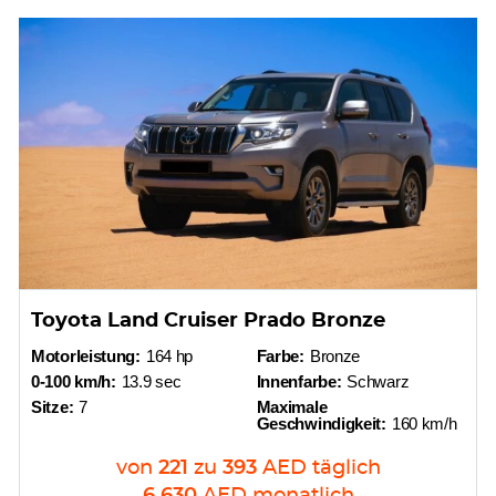
Toyota Land Cruiser Prado Bronze
Motorleistung:
164 hp
Farbe:
Bronze
0-100 km/h:
13.9 sec
Innenfarbe:
Schwarz
Sitze:
7
Maximale
Geschwindigkeit:
160 km/h
von
221
zu
393
AED
täglich