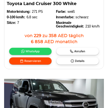
Toyota Land Cruiser 300 White
Motorleistung:
271 PS
Farbe:
weiß
0-100 km/h:
6.8 sec
Innenfarbe:
schwarz
Sitze:
7
Maximale
Geschwindigkeit:
210 km/h
von
229
zu
358
AED
täglich
6 858
AED
monatlich
WhatsApp
Anrufen
Reservieren
Details