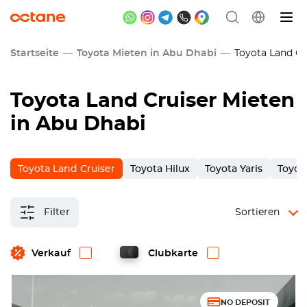
Startseite
Toyota Mieten in Abu Dhabi
Toyota Land Cr
Toyota Land Cruiser Mieten
in Abu Dhabi
Toyota Land Cruiser
Toyota Hilux
Toyota Yaris
Toyot
Filter
Sortieren
Verkauf
Clubkarte
NO DEPOSIT