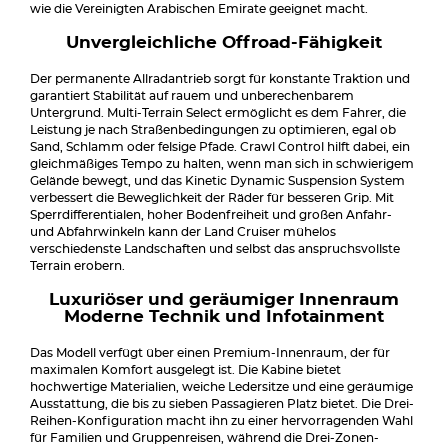
wie die Vereinigten Arabischen Emirate geeignet macht.
Unvergleichliche Offroad-Fähigkeit
Der permanente Allradantrieb sorgt für konstante Traktion und
garantiert Stabilität auf rauem und unberechenbarem
Untergrund. Multi-Terrain Select ermöglicht es dem Fahrer, die
Leistung je nach Straßenbedingungen zu optimieren, egal ob
Sand, Schlamm oder felsige Pfade. Crawl Control hilft dabei, ein
gleichmäßiges Tempo zu halten, wenn man sich in schwierigem
Gelände bewegt, und das Kinetic Dynamic Suspension System
verbessert die Beweglichkeit der Räder für besseren Grip. Mit
Sperrdifferentialen, hoher Bodenfreiheit und großen Anfahr-
und Abfahrwinkeln kann der Land Cruiser mühelos
verschiedenste Landschaften und selbst das anspruchsvollste
Terrain erobern.
Luxuriöser und geräumiger Innenraum
Moderne Technik und Infotainment
Das Modell verfügt über einen Premium-Innenraum, der für
maximalen Komfort ausgelegt ist. Die Kabine bietet
hochwertige Materialien, weiche Ledersitze und eine geräumige
Ausstattung, die bis zu sieben Passagieren Platz bietet. Die Drei-
Reihen-Konfiguration macht ihn zu einer hervorragenden Wahl
für Familien und Gruppenreisen, während die Drei-Zonen-