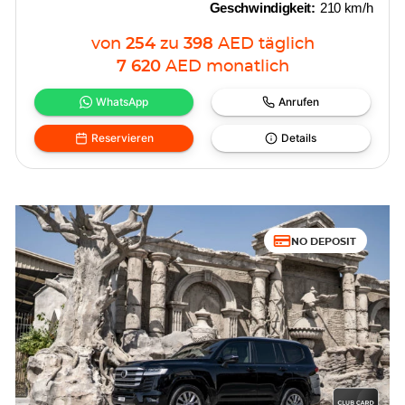
Geschwindigkeit:
210 km/h
von
254
zu
398
AED
täglich
7 620
AED
monatlich
WhatsApp
Anrufen
Reservieren
Details
NO DEPOSIT