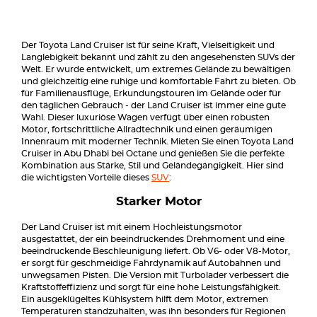
Der Toyota Land Cruiser ist für seine Kraft, Vielseitigkeit und
Langlebigkeit bekannt und zählt zu den angesehensten SUVs der
Welt. Er wurde entwickelt, um extremes Gelände zu bewältigen
und gleichzeitig eine ruhige und komfortable Fahrt zu bieten. Ob
für Familienausflüge, Erkundungstouren im Gelände oder für
den täglichen Gebrauch - der Land Cruiser ist immer eine gute
Wahl. Dieser luxuriöse Wagen verfügt über einen robusten
Motor, fortschrittliche Allradtechnik und einen geräumigen
Innenraum mit moderner Technik. Mieten Sie einen Toyota Land
Cruiser in Abu Dhabi bei Octane und genießen Sie die perfekte
Kombination aus Stärke, Stil und Geländegängigkeit. Hier sind
die wichtigsten Vorteile dieses
SUV
:
Starker Motor
Der Land Cruiser ist mit einem Hochleistungsmotor
ausgestattet, der ein beeindruckendes Drehmoment und eine
beeindruckende Beschleunigung liefert. Ob V6- oder V8-Motor,
er sorgt für geschmeidige Fahrdynamik auf Autobahnen und
unwegsamen Pisten. Die Version mit Turbolader verbessert die
Kraftstoffeffizienz und sorgt für eine hohe Leistungsfähigkeit.
Ein ausgeklügeltes Kühlsystem hilft dem Motor, extremen
Temperaturen standzuhalten, was ihn besonders für Regionen