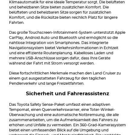
Klimaautomatik für eine ideale Temperatur sorgt. Die belüfteten
und beheizbaren Sitze bieten zusätzlichen Komfort. Die
belüfteten und beheizbaren Sitze sorgen für zusätzlichen
Komfort, und die Rücksitze bieten reichlich Platz für längere
Fahrten.
Das große Touchscreen-Infotainment-System unterstützt Apple
CarPlay, Android Auto und Bluetooth und ermöglicht so die
nahtlose Integration von Smartphones. Das integrierte
Navigationssystem bietet Verkehrsinformationen in Echtzeit
und eine effiziente Routenplanung. Kabelloses Laden und
mehrere USB-Anschlüsse sorgen dafür, dass Ihre Geräte
während der Fahrt mit Strom versorgt werden.
Diese fortschrittlichen Merkmale machen den Land Cruiser zu
einem gut ausgestatteten Fahrzeug für den täglichen
Pendlerverkehr und lange Freizeitfahrten.
Sicherheit und Fahrerassistenz
Das Toyota Safety Sense-Paket umfasst einen adaptiven
Tempomat, einen Querverkehrswarner, eine Toter-Winkel-
Überwachung und eine automatische Notbremsung, die alle
zusammenarbeiten, um die Aufmerksamkeit des Fahrers zu
erhöhen und Unfälle zu vermeiden. Ein 360-Grad-Kamerasystem
bietet einen umfassenden Blick auf die Umgebung und