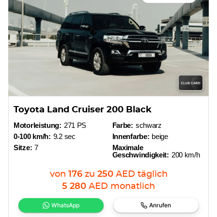
Toyota Land Cruiser 200 Black
Motorleistung:
271 PS
Farbe:
schwarz
0-100 km/h:
9.2 sec
Innenfarbe:
beige
Sitze:
7
Maximale
Geschwindigkeit:
200 km/h
von
176
zu
250
AED
täglich
5 280
AED
monatlich
WhatsApp
Anrufen