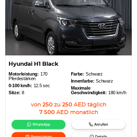
Hyundai H1 Black
Motorleistung:
170
Farbe:
Schwarz
Pferdestärken
Innenfarbe:
Schwarz
0-100 km/h:
12.5 sec
Maximale
Sitze:
8
Geschwindigkeit:
180 km/h
von
250
zu
250
AED
täglich
7 500
AED
monatlich
WhatsApp
Anrufen
Reservieren
Details