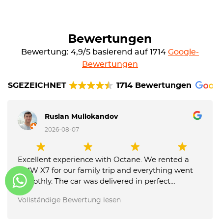
Bewertungen
Bewertung: 4,9/5 basierend auf 1714
Google-
Bewertungen
AUSGEZEICHNET
1714 Bewertungen
Ruslan Mullokandov
2026-08-07
Excellent experience with Octane. We rented a
BMW X7 for our family trip and everything went
smoothly. The car was delivered in perfect
condition, communication was fast and
Vollständige Bewertung lesen
professional, and the team was very flexible with
our requests. They also made the airport return