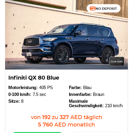
NO DEPOSIT
Infiniti QX 80 Blue
Motorleistung:
405 PS
Farbe:
Blau
0-100 km/h:
7.5 sec
Innenfarbe:
Braun
Sitze:
8
Maximale
Geschwindigkeit:
210 km/h
von
192
zu
327
AED
täglich
5 760
AED
monatlich