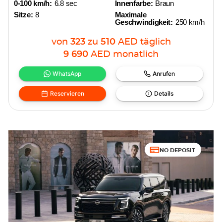
0-100 km/h:
6.8 sec
Innenfarbe:
Braun
Sitze:
8
Maximale
Geschwindigkeit:
250 km/h
von
323
zu
510
AED
täglich
9 690
AED
monatlich
WhatsApp
Anrufen
Reservieren
Details
NO DEPOSIT