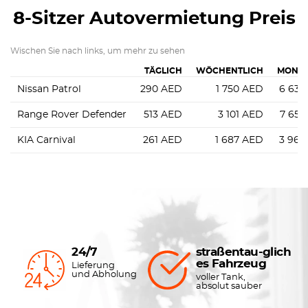
8-Sitzer Autovermietung Preis
Wischen Sie nach links, um mehr zu sehen
TÄGLICH
WÖCHENTLICH
MONAT
Nissan Patrol
290
AED
1 750
AED
6 630
Range Rover Defender
513
AED
3 101
AED
7 650
KIA Carnival
261
AED
1 687
AED
3 960
24/7
straßentau-glich
es Fahrzeug
Lieferung
und Abholung
voller Tank,
absolut sauber