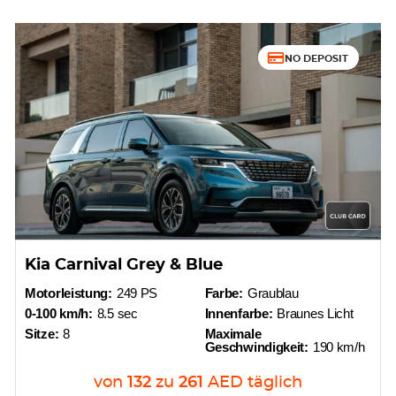
NO DEPOSIT
Kia Carnival Grey & Blue
Motorleistung:
249 PS
Farbe:
Graublau
0-100 km/h:
8.5 sec
Innenfarbe:
Braunes Licht
Sitze:
8
Maximale
Geschwindigkeit:
190 km/h
von
132
zu
261
AED
täglich