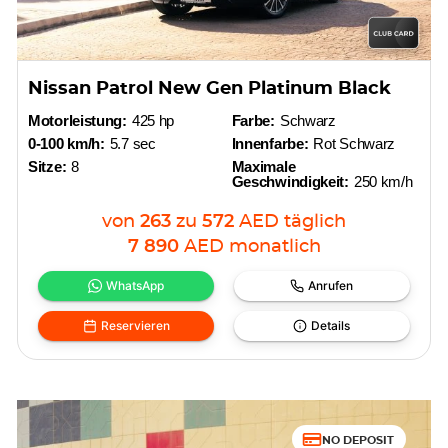
Nissan Patrol New Gen Platinum Black
Motorleistung:
425 hp
Farbe:
Schwarz
0-100 km/h:
5.7 sec
Innenfarbe:
Rot Schwarz
Sitze:
8
Maximale
Geschwindigkeit:
250 km/h
von
263
zu
572
AED
täglich
7 890
AED
monatlich
WhatsApp
Anrufen
Reservieren
Details
NO DEPOSIT