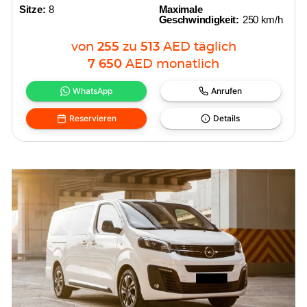
Sitze:
8
Maximale
Geschwindigkeit:
250 km/h
von
255
zu
513
AED
täglich
7 650
AED
monatlich
WhatsApp
Anrufen
Reservieren
Details