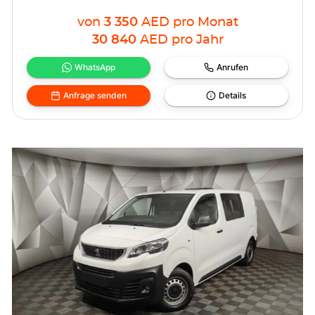
von
3 350
AED
pro Monat
30 840
AED
pro Jahr
WhatsApp
Anrufen
Anfrage senden
Details