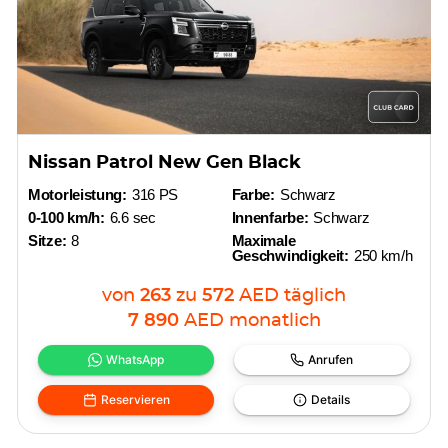
Nissan Patrol New Gen Black
Motorleistung:
316 PS
Farbe:
Schwarz
0-100 km/h:
6.6 sec
Innenfarbe:
Schwarz
Sitze:
8
Maximale
Geschwindigkeit:
250 km/h
von
263
zu
572
AED
täglich
7 890
AED
monatlich
WhatsApp
Anrufen
Reservieren
Details