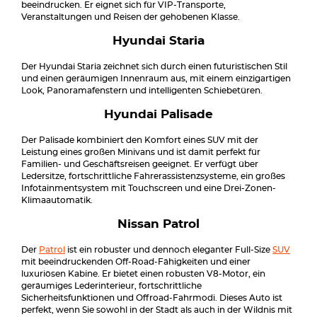
beeindrucken. Er eignet sich für VIP-Transporte,
Veranstaltungen und Reisen der gehobenen Klasse.
Hyundai Staria
Der Hyundai Staria zeichnet sich durch einen futuristischen Stil
und einen geräumigen Innenraum aus, mit einem einzigartigen
Look, Panoramafenstern und intelligenten Schiebetüren.
Hyundai Palisade
Der Palisade kombiniert den Komfort eines SUV mit der
Leistung eines großen Minivans und ist damit perfekt für
Familien- und Geschäftsreisen geeignet. Er verfügt über
Ledersitze, fortschrittliche Fahrerassistenzsysteme, ein großes
Infotainmentsystem mit Touchscreen und eine Drei-Zonen-
Klimaautomatik.
Nissan Patrol
Der
Patrol
ist ein robuster und dennoch eleganter Full-Size
SUV
mit beeindruckenden Off-Road-Fähigkeiten und einer
luxuriösen Kabine. Er bietet einen robusten V8-Motor, ein
geräumiges Lederinterieur, fortschrittliche
Sicherheitsfunktionen und Offroad-Fahrmodi. Dieses Auto ist
perfekt, wenn Sie sowohl in der Stadt als auch in der Wildnis mit