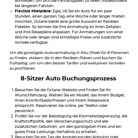
anmelden, um sich die Fahraufgaben zu teilen, insbesondere
bei längeren Fahrten.
Flexible Mietpläne:
Egal, ob Sie ein Auto für ein paar
Stunden, einen ganzen Tag, eine Woche oder länger mieten
möchten, Octane bietet eine große Auswahl an flexiblen
Paketen. So können Sie Ihre Anmietung an Ihren Zeitplan
und Ihre Reisepläne anpassen. Für Anmietungen von einer
Woche oder länger sind ermäßigte Preise und zusätzliche
Vorteile verfügbar.
Um die günstigste Autovermietung in Abu Dhabi für 8 Personen
zu finden, stöbern Sie in den flexiblen Plänen und buchen Sie
frühzeitig, um von den besten Tarifen und exklusiven Vorteilen
zu profitieren.
8-Sitzer Auto Buchungsprozess
Besuchen Sie die Octane-Website und finden Sie Ihr
Wunschfahrzeug. Wählen Sie ein Modell, das Ihrem Budget,
Ihren Komfortbedürfnissen und Ihrem Reisezweck
entspricht. Reservieren Sie online, per Telefon oder
persönlich.
Prüfen Sie vor der Bestätigung die Kilometerbegrenzung, die
Kraftstoffpolitik, den Versicherungsschutz und alle
zusätzlichen Gebühren, um den günstigsten Preis und ein
gutes Preis-Leistungs-Verhältnis zu erhalten.
Besuchen Sie am Tag der Anmietung den Abholort oder