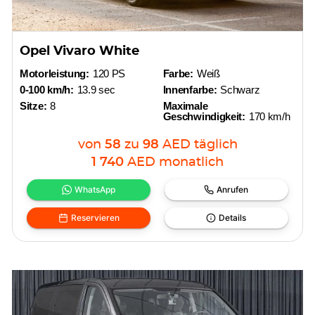
Opel Vivaro White
Motorleistung:
120 PS
Farbe:
Weiß
0-100 km/h:
13.9 sec
Innenfarbe:
Schwarz
Sitze:
8
Maximale
Geschwindigkeit:
170 km/h
von
58
zu
98
AED
täglich
1 740
AED
monatlich
WhatsApp
Anrufen
Reservieren
Details