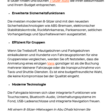
8-Sitzer finden und buchen
7-Sitzer-Auto
die Ihren Bedürfnissen
und Ihrem Budget entsprechen.
Erweiterte Sicherheitsfunktionen
Die meisten modernen 8-Sitzer sind mit den neuesten
Sicherheitstechnologien wie ABS-Bremsen, elektronischer
Stabilitätskontrolle, Rückfahrkameras, Parksensoren, seitlichen
Vorhangairbags und Spurhaltewarnern ausgestattet.
Effizient für Gruppen
Wenn Sie Treibstoff, Mautgebühren und Parkgebühren
einkalkulieren und Hunderte von Fahrzeugoptionen für eine
Gruppenreise vergleichen, werden Sie oft feststellen, dass die
Anmietung eines einzigen
Vans
günstiger ist als die Buchung
mehrerer kleinerer Fahrzeuge oder die Inanspruchnahme von
Taxis und Shuttle-Diensten. Es ist eine budgetfreundliche Wahl,
die keine Kompromisse bei der Qualität eingeht.
Moderne Technologie
Die Fahrgäste können sich über integrierte Funktionen wie
Touchscreens, Bluetooth-Audio, Unterhaltungssysteme im
Fond, USB-Ladeanschlüsse und integrierte Navigation freuen.
Mit einem 8-Sitzer-Mietwagen in Abu Dhabi können Sie