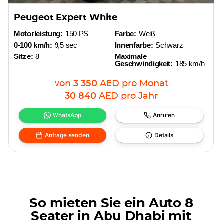
Peugeot Expert White
Motorleistung:
150 PS
Farbe:
Weiß
0-100 km/h:
9,5 sec
Innenfarbe:
Schwarz
Sitze:
8
Maximale
Geschwindigkeit:
185 km/h
von
3 350
AED
pro Monat
30 840
AED
pro Jahr
WhatsApp
Anrufen
Anfrage senden
Details
So mieten Sie ein Auto 8
Seater in Abu Dhabi mit