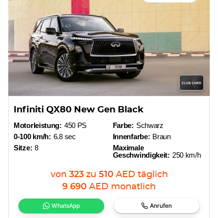
Infiniti QX80 New Gen Black
Motorleistung:
450 PS
Farbe:
Schwarz
0-100 km/h:
6.8 sec
Innenfarbe:
Braun
Sitze:
8
Maximale
Geschwindigkeit:
250 km/h
von
323
zu
510
AED
täglich
9 690
AED
monatlich
WhatsApp
Anrufen