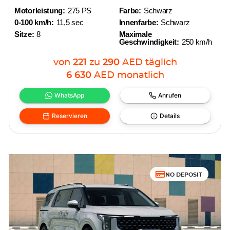
Motorleistung:
275 PS
Farbe:
Schwarz
0-100 km/h:
11,5 sec
Innenfarbe:
Schwarz
Sitze:
8
Maximale
Geschwindigkeit:
250 km/h
von
221
zu
290
AED
täglich
6 630
AED
monatlich
WhatsApp
Anrufen
Reservieren
Details
NO DEPOSIT