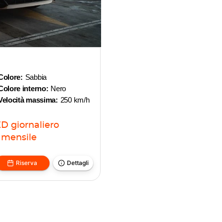
Colore:
Sabbia
Colore interno:
Nero
Velocità massima:
250 km/h
ED
giornaliero
mensile
Riserva
Dettagli