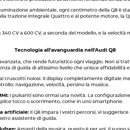
'illuminazione ambientale, ogni centimetro della Q8 è sta
alla trazione integrale Quattro e al potente motore, la Q
 340 CV a 600 CV, a seconda del modello, e la velocità
Tecnologia all'avanguardia nell'Audi Q8
 avanzata, che rende futuristico ogni viaggio. Non si tra
enza di guida di altissimo livello che unisce affidabilità 
ai cruscotti noiosi. Il display completamente digitale me
ollo: navigazione, velocità, persino la musica.
MMI:
I pulsanti sono ormai una novità. La configurazion
mplice tocco o scorrimento, come in uno smartphone.
 artificiale:
Il Q8 impara i vostri percorsi, vi suggerisce 
vostro assistente di guida.
lufsen:
Amanti della musica, questo è per voi. Il suono s