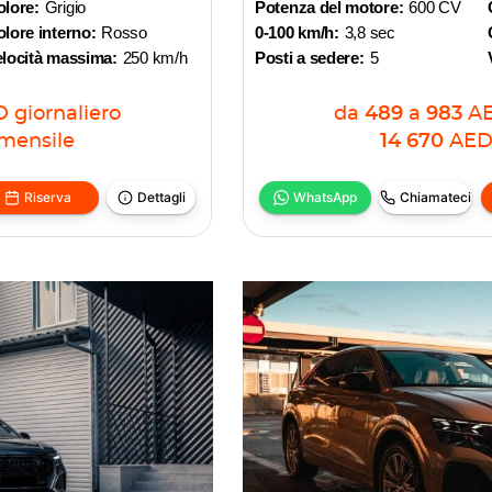
olore:
Grigio
Potenza del motore:
600 CV
lore interno:
Rosso
0-100 km/h:
3,8 sec
elocità massima:
250 km/h
Posti a sedere:
5
D
giornaliero
da
489
a
983
A
mensile
14 670
AE
Riserva
Dettagli
WhatsApp
Chiamateci