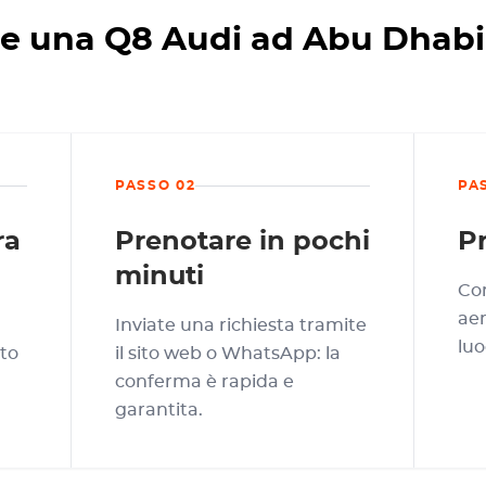
e una Q8 Audi ad Abu Dhabi
PASSO 02
PA
ra
Prenotare in pochi
Pr
minuti
Con
aer
Inviate una richiesta tramite
luo
tto
il sito web o WhatsApp: la
conferma è rapida e
garantita.