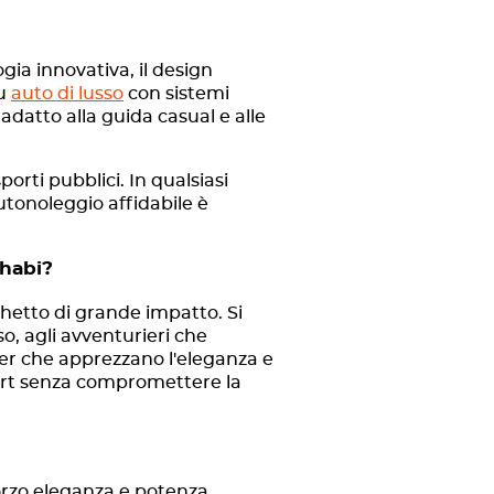
ia innovativa, il design
su
auto di lusso
con sistemi
adatto alla guida casual e alle
orti pubblici. In qualsiasi
utonoleggio affidabile è
Dhabi?
cchetto di grande impatto. Si
so, agli avventurieri che
tter che apprezzano l'eleganza e
fort senza compromettere la
forzo eleganza e potenza.