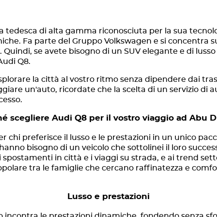
 tedesca di alta gamma riconosciuta per la sua tecnolog
miche. Fa parte del Gruppo Volkswagen e si concentra 
. Quindi, se avete bisogno di un SUV elegante e di lusso 
'Audi Q8.
lorare la città al vostro ritmo senza dipendere dai trasp
iare un'auto, ricordate che la scelta di un servizio di a
cesso.
é scegliere Audi Q8 per il vostro viaggio ad Abu 
r chi preferisce il lusso e le prestazioni in un unico pa
hanno bisogno di un veicolo che sottolinei il loro succes
i spostamenti in città e i viaggi su strada, e ai trend se
popolare tra le famiglie che cercano raffinatezza e com
Lusso e prestazioni
lusso incontra le prestazioni dinamiche, fondendo senza s