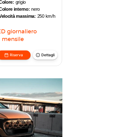
Colore:
grigio
Colore interno:
nero
Velocità massima:
250 km/h
ED
giornaliero
D
mensile
Riserva
Dettagli