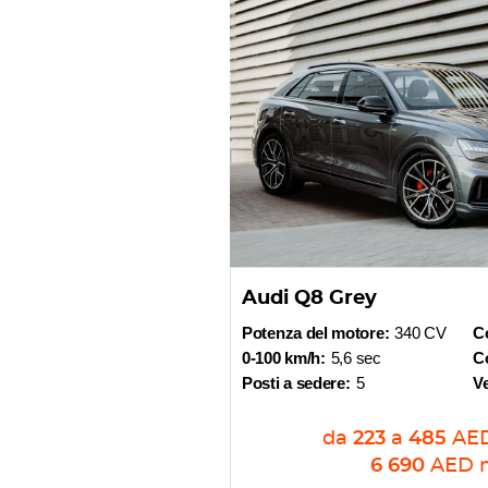
Audi Q8 Grey
Potenza del motore:
340 CV
C
0-100 km/h:
5,6 sec
Co
Posti a sedere:
5
V
da
223
a
485
AE
6 690
AED