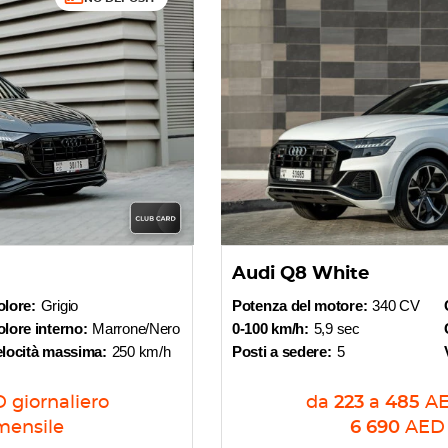
Audi Q8 White
olore:
Grigio
Potenza del motore:
340 CV
lore interno:
Marrone/Nero
0-100 km/h:
5,9 sec
elocità massima:
250 km/h
Posti a sedere:
5
D
giornaliero
da
223
a
485
A
mensile
6 690
AED