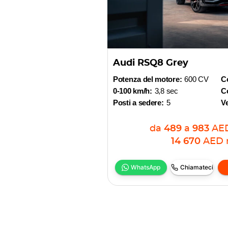
Audi RSQ8 Grey
Potenza del motore:
600 CV
C
0-100 km/h:
3,8 sec
Co
Posti a sedere:
5
V
da
489
a
983
AE
14 670
AED
WhatsApp
Chiamateci