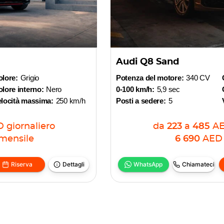
Audi Q8 Sand
olore:
Grigio
Potenza del motore:
340 CV
lore interno:
Nero
0-100 km/h:
5,9 sec
elocità massima:
250 km/h
Posti a sedere:
5
D
giornaliero
da
223
a
485
A
mensile
6 690
AED
Riserva
Dettagli
WhatsApp
Chiamateci