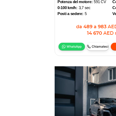
Potenza del motore:
591 CV
C
0-100 km/h:
3,7 sec
Co
Posti a sedere:
5
V
da
489
a
983
AE
14 670
AED
WhatsApp
Chiamateci