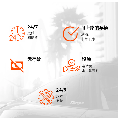
24/7
可上路的车辆
交付
满油。
和提货
非常干净
无存款
设施
电话费。
水、消毒剂
24/7
技术
支持