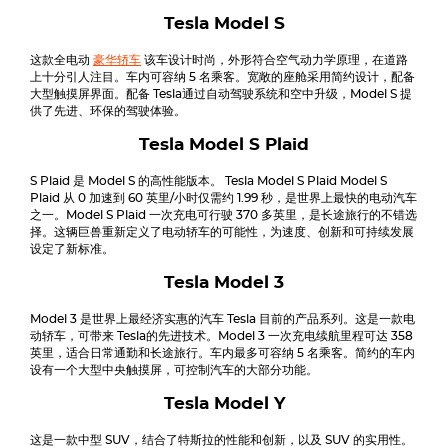
Tesla
Model S
这款全电动
豪华轿车
该车设计时尚，外形符合空气动力学原理，在道路
上十分引人注目。车内可容纳 5 名乘客。宽敞的座舱采用简约设计，配备
大型触摸屏界面。配备
Tesla
通过自动驾驶系统和空中升级，Model S 提
供了先进、环保的驾驶体验。
Tesla Model S Plaid
S Plaid 是 Model S 的高性能版本。
Tesla Model S Plaid
Model S
Plaid 从 0 加速到 60 英里/小时仅需约 1.99 秒，是世界上最快的电动汽车
之一。Model S Plaid 一次充电可行驶 370 多英里，是长途旅行的不错选
择。这辆巨兽重新定义了电动轿车的可能性，为速度、创新和可持续发展
设定了新标准。
Tesla Model 3
Model 3 是世界上最经济实惠的汽车
Tesla
目前的产品系列。这是一款电
动轿车，可带来
Tesla
的先进技术。Model 3 一次充电续航里程可达 358
英里，适合日常通勤和长途旅行。车内最多可容纳 5 名乘客。简约的车内
设有一个大型中央触摸屏，可控制汽车的大部分功能。
Tesla Model Y
这是一款中型 SUV，结合了特斯拉的性能和创新，以及 SUV 的实用性。