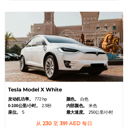
Tesla Model X White
发动机功率。
772 hp
颜色。
白色
0-100公里/小时。
2.9秒
内部颜色。
米色
座位。
5
最大速度。
250公里/小时
从
230
至
391
AED
每日