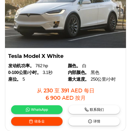
Tesla Model X White
发动机功率。
762 hp
颜色。
白
0-100公里/小时。
3.1秒
内部颜色。
黑色
座位。
5
最大速度。
250公里/小时
从
230
至
391
AED
每日
6 900
AED
按月
WhatsApp
联系我们
储备金
详情