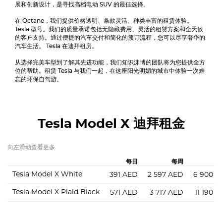
展和创新设计，是寻找高档电动 SUV 的最佳选择。
在 Octane，我们提供价格透明、条款灵活、种类丰富的租赁体验。
Tesla
型号。我们的质量承诺包括无隐藏费用、灵活的租赁方案和全天候
的客户支持。通过便捷的汽车交付和简化的预订流程，您可以尽享奢华的
汽车生活。
Tesla
在迪拜租房。
从选择完美车型到了解其先进功能，我们知识渊博的团队将为您提供全方
位的帮助。租赁
Tesla
与我们一起，在这座阳光明媚的城市中体验一次难
忘的环保自驾游。
Tesla Model X
迪拜租金
向左滑动查看更多
每日
每周
Tesla Model X White
391
AED
2 597
AED
6 900
A
Tesla Model X Plaid Black
571
AED
3 717
AED
11 190
A