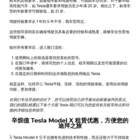
租车的其他要求，如最低年龄和驾驶经验，可能因车型而异。对于豪华或
高性能汽车，如
Tesla
通常要求驾驶员至少年满 25 岁。相比之下，标准车
型的年龄要求可能较低，如 21 岁。
驾驶经验要求从 1 年到 5 年不等，视车型而定。
这些指导原则旨在确保驾驶员具备必要的经验和成熟度，能够安全负责地
驾驶车辆。
核对所有要求后，进入预订流程：
使用网站上的筛选器查找您喜欢的型号。
在预订申请中，请填写您的个人信息、租车期限以及您可能需要的任
何附加服务。
在规定的日期和时间到达并领取您的租用物品
Tesla
.
就是这样。玩得开心
Tesla
平稳、安静、强劲的驾驶体验。使用自动驾驶
功能，更加便捷。
在我们专业导游的信任下，您可以按照自己的节奏自由探索迪拜的景点。
我们的团队精通以下各个方面
Tesla
我们可以为您提供有关租车特点和功
能的详细信息和指导。
辛烷值
Tesla Model X
租赁优惠，方便您的
迪拜之旅
Ǟ
Tesla Model X
它不仅拥有先进的技术和性能，而且还致力于可持续发