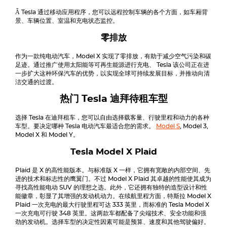
Ǟ
Tesla
通过移动应用程序，您可以远程控制车辆的各个方面，如车厢背
景、车辆位置、室温和充电状态监控。
零排放
作为一款纯电动汽车，Model X 实现了零排放，有助于减少空气污染和碳
足迹。通过推广使用太阳能等可再生能源进行充电、
Tesla
该公司正在进
一步扩大这种环保汽车的优势，以实现全球可持续发展目标，并推动向清
洁交通的过渡。
热门
Tesla
迪拜待租车型
选择
Tesla
在迪拜租车，您可以自由选择载客量、行驶里程和动力的各种
车型。要决定哪种
Tesla
电动汽车最适合您的需求。
Model S
, Model 3,
Model X 和 Model Y。
Tesla
Model X Plaid
Plaid 是 X 的高性能版本。与标准版 X 一样，它拥有宽敞的内部空间、先
进的技术和标志性的鹰翼门。不过
Model X Plaid
其卓越的性能使其成为
寻找高性能电动 SUV 的理想之选。此外，它还拥有独特的造型设计和性
能徽章，彰显了其增强的发动机动力。在续航里程方面，特斯拉
Model X
Plaid
一次充电的最大行驶里程可达 333 英里，而标准的
Tesla Model X
一次充电可行驶 348 英里。这两款车都配备了尖端技术、安全功能和强
劲的发动机。选择车型的决定性因素可能是预算、速度和其他驾驶偏好。