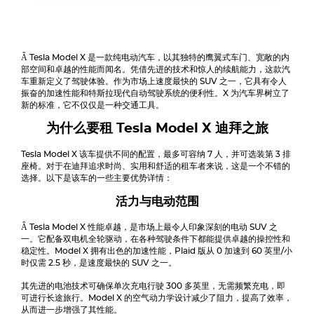
Ǟ
Tesla Model X
是一款纯电动汽车，以其独特的鹰翼式车门、宽敞的内
部空间和卓越的性能而闻名。凭借先进的技术和惊人的续航能力，这款汽
车重新定义了驾驶体验。作为市场上速度最快的 SUV 之一，它具有令人
振奋的加速性能和特斯拉现代自动驾驶系统的便利性。X 为汽车界树立了
新的标准，它不仅仅是一种交通工具。
为什么要租
Tesla Model X
迪拜之旅
Tesla Model X
该车提供不同的配置，最多可容纳 7 人，并可选装第 3 排
座椅。对于在迪拜追求时尚、实用和舒适的租车者来说，这是一个不错的
选择。以下是该车的一些主要优势详情：
活力与电动范围
Ǟ
Tesla Model X
性能卓越，是市场上最令人印象深刻的电动 SUV 之
一。它配备双电机全轮驱动，在各种驾驶条件下都能提供卓越的操控性和
稳定性。Model X 拥有出色的加速性能，Plaid 版从 0 加速到 60 英里/小
时仅需 2.5 秒，是速度最快的 SUV 之一。
其先进的电池技术可确保单次充电行驶 300 多英里，无需频繁充电，即
可进行长途旅行。Model X 的空气动力学设计减少了阻力，提高了效率，
从而进一步增强了其性能。