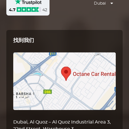
Dubai
4.7
42
找到我们
Dubai, Al Quoz – Al Quoz Industrial Area 3,