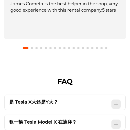
James Cometa is the best helper in the shop, very
good experience with this rental company,5 stars
FAQ
是
Tesla
X大还是Y大？
租一辆
Tesla Model X
在迪拜？