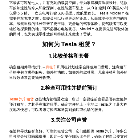
它最多可容纳七人，并有充足的载货空间，专为家庭和探险者设计。这款
车的加速性能令人印象深刻，在性能版车型上，从 0 加速到 60 英里/小时
仅需 3.5 秒。一次充电可行驶 326 英里，续航里程长。
Tesla Model Y
在
需要停车充电之前，驾驶员可以行驶更远的距离，从而减少停车充电的频
率。续航里程的延长带来了更平稳、更舒适的驾乘体验，使驾驶者可以更
轻松地探索目的地，而不必担心电池耗尽。Model Y 在提供先进驾驶体验
的同时，也为实现零排放的可持续未来做出了贡献。
如何为
Tesla
租赁？
1.比较价格和套餐
确定租期并寻找折扣--
月租车
和周租计划经常会降低每日费用。注意租车
价格中包含哪些服务。额外的功能，如额外的驾驶员、儿童座椅和额外的
里程数通常需要额外收费。
2.检查可用性并提前预订
Tesla
汽车租赁
这些地方都很受欢迎，所以一定要提前查看是否有空位并
预订租车，尤其是在旅游旺季。确定方便的上下车地点
Tesla
.为了最大程
度地方便您，可以考虑订购汽车送货到酒店或机场的服务。
3.关注公司声誉
在迪拜寻找信誉良好、可靠的租赁公司，它们能提供
Tesla
汽车。许多公
司可能会收取隐藏费用，因此一定要仔细阅读合同，确保了解自己要支付