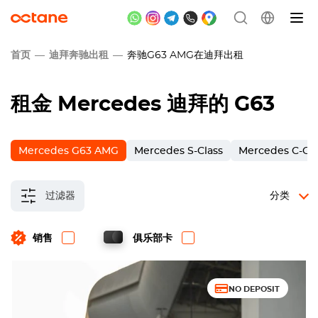
首页
迪拜奔驰出租
奔驰G63 AMG在迪拜出租
租金
Mercedes
迪拜的 G63
Mercedes G63 AMG
Mercedes S-Class
Mercedes C-Cla
过滤器
分类
销售
俱乐部卡
NO DEPOSIT