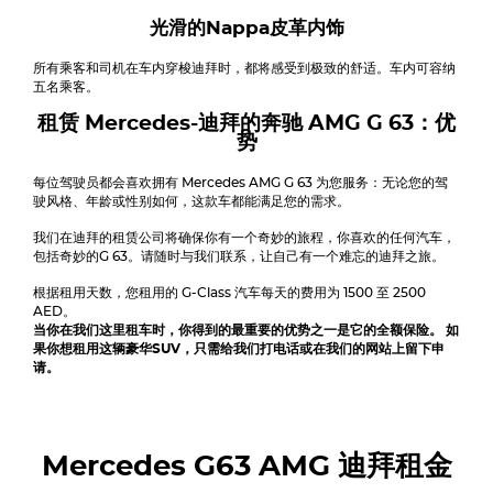
光滑的Nappa皮革内饰
所有乘客和司机在车内穿梭迪拜时，都将感受到极致的舒适。车内可容纳
五名乘客。
租赁
Mercedes
-迪拜的奔驰 AMG G 63：优
势
每位驾驶员都会喜欢拥有
Mercedes
A
MG
G 63 为您服务：无论您的驾
驶风格、年龄或性别如何，这款车都能满足您的需求。
我们在迪拜的租赁公司将确保你有一个奇妙的旅程，你喜欢的任何汽车，
包括奇妙的G 63。请随时与我们联系，让自己有一个难忘的迪拜之旅。
根据租用天数，您租用的
G-Class
汽车每天的费用为 1500 至 2500
AED。
当你在我们这里租车时，你得到的最重要的优势之一是它的全额保险。
如
果你想租用这辆豪华SUV，只需给我们打电话或在我们的网站上留下申
请。
Mercedes G63 AMG
迪拜租金