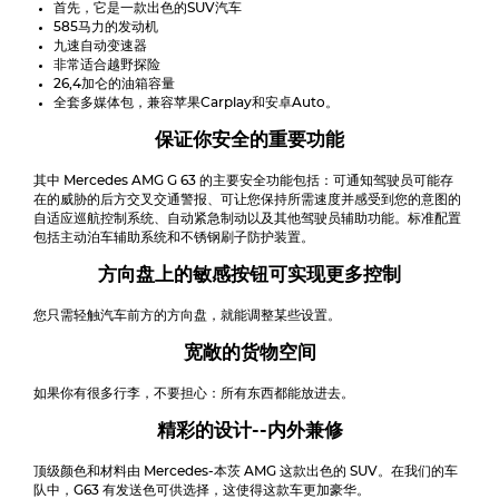
首先，它是一款出色的SUV汽车
585马力的发动机
九速自动变速器
非常适合越野探险
26,4加仑的油箱容量
全套多媒体包，兼容苹果Carplay和安卓Auto。
保证你安全的重要功能
其中
Mercedes
A
MG
G 63 的主要安全功能包括：可通知驾驶员可能存
在的威胁的后方交叉交通警报、可让您保持所需速度并感受到您的意图的
自适应巡航控制系统、自动紧急制动以及其他驾驶员辅助功能。标准配置
包括主动泊车辅助系统和不锈钢刷子防护装置。
方向盘上的敏感按钮可实现更多控制
您只需轻触汽车前方的方向盘，就能调整某些设置。
宽敞的货物空间
如果你有很多行李，不要担心：所有东西都能放进去。
精彩的设计--内外兼修
顶级颜色和材料由
Mercedes
-本茨 A
MG
这款出色的 SUV。在我们的车
队中，G63 有发送色可供选择，这使得这款车更加豪华。