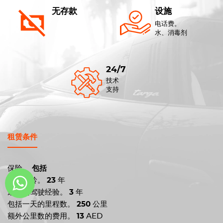
无存款
设施
电话费。
水、消毒剂
24/7
技术
支持
租赁条件
保险。
包括
最小年龄。
23
年
最少的驾驶经验。
3
年
包括一天的里程数。
250
公里
额外公里数的费用。
13
AED