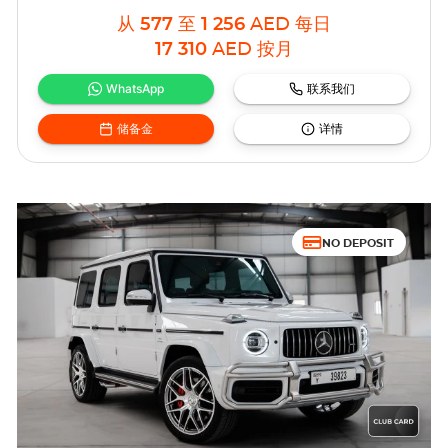
从
577
至
1 256
AED
每日
17 310
AED
按月
WhatsApp
联系我们
储备金
详情
NO DEPOSIT