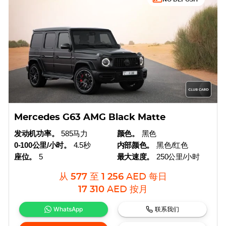
Mercedes G63 AMG Black Matte
发动机功率。
585马力
颜色。
黑色
0-100公里/小时。
4.5秒
内部颜色。
黑色/红色
座位。
5
最大速度。
250公里/小时
从
577
至
1 256
AED
每日
17 310
AED
按月
WhatsApp
联系我们