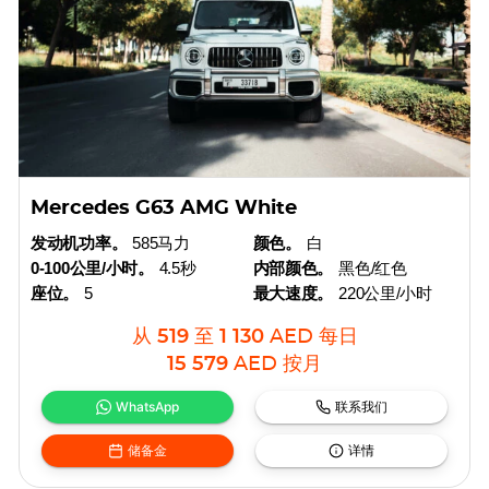
Mercedes G63 AMG White
发动机功率。
585马力
颜色。
白
0-100公里/小时。
4.5秒
内部颜色。
黑色/红色
座位。
5
最大速度。
220公里/小时
从
519
至
1 130
AED
每日
15 579
AED
按月
WhatsApp
联系我们
储备金
详情