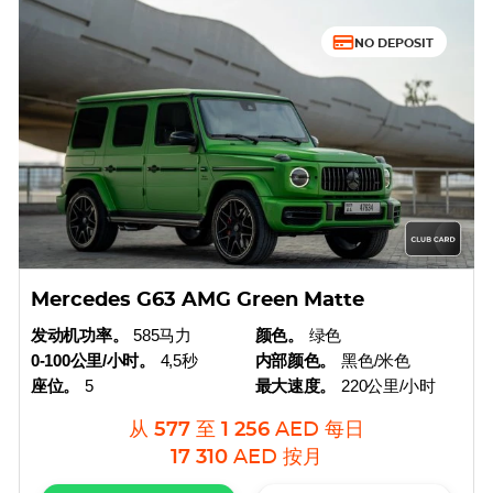
NO DEPOSIT
Mercedes G63 AMG Green Matte
发动机功率。
585马力
颜色。
绿色
0-100公里/小时。
4,5秒
内部颜色。
黑色/米色
座位。
5
最大速度。
220公里/小时
从
577
至
1 256
AED
每日
17 310
AED
按月