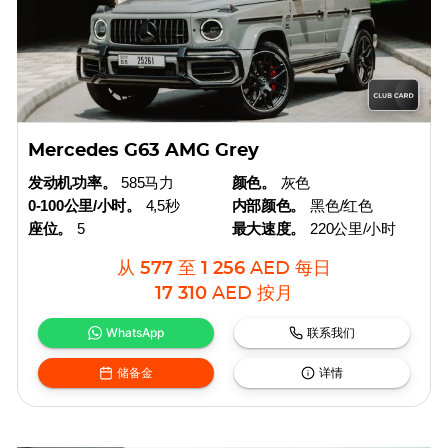
Mercedes G63 AMG Grey
发动机功率。
585马力
颜色。
灰色
0-100公里/小时。
4,5秒
内部颜色。
黑色/红色
座位。
5
最大速度。
220公里/小时
从
577
至
1 256
AED
每日
17 310
AED
按月
WhatsApp
联系我们
储备金
详情