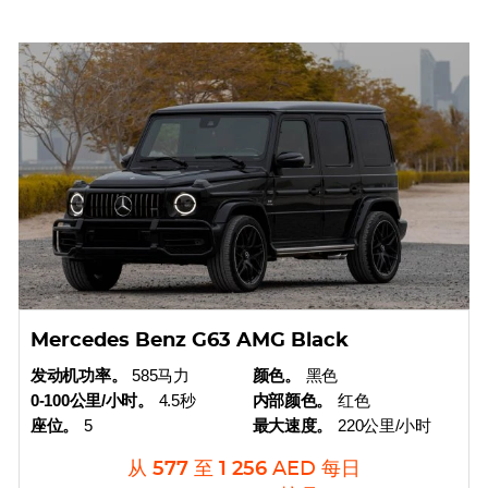
Mercedes Benz G63 AMG Black
发动机功率。
585马力
颜色。
黑色
0-100公里/小时。
4.5秒
内部颜色。
红色
座位。
5
最大速度。
220公里/小时
从
577
至
1 256
AED
每日