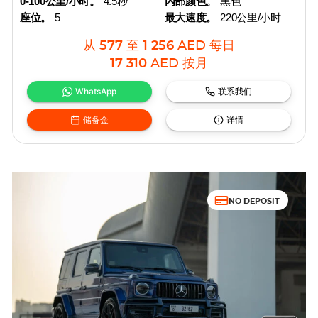
0-100公里/小时。
4.5秒
内部颜色。
黑色
座位。
5
最大速度。
220公里/小时
从
577
至
1 256
AED
每日
17 310
AED
按月
WhatsApp
联系我们
储备金
详情
NO DEPOSIT