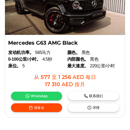
Mercedes G63 AMG Black
发动机功率。
585马力
颜色。
黑色
0-100公里/小时。
4.5秒
内部颜色。
黑色
座位。
5
最大速度。
220公里/小时
从
577
至
1 256
AED
每日
17 310
AED
按月
WhatsApp
联系我们
储备金
详情