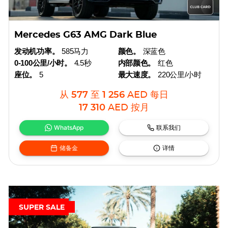
Mercedes G63 AMG Dark Blue
发动机功率。
585马力
颜色。
深蓝色
0-100公里/小时。
4.5秒
内部颜色。
红色
座位。
5
最大速度。
220公里/小时
从
577
至
1 256
AED
每日
17 310
AED
按月
WhatsApp
联系我们
储备金
详情
SUPER SALE