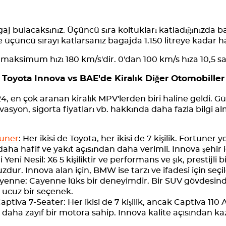
gaj bulacaksınız. Üçüncü sıra koltukları katladığınızda b
e üçüncü sırayı katlarsanız bagajda 1.150 litreye kadar h
maksimum hızı 180 km/s'dir. 0'dan 100 km/s hıza 10,5 sa
Toyota Innova vs BAE'de Kiralık Diğer Otomobiller
, en çok aranan kiralık MPV'lerden biri haline geldi. Güv
vasyon, sigorta fiyatları vb. hakkında daha fazla bilgi al
tuner
: Her ikisi de Toyota, her ikisi de 7 kişilik. Fortun
 daha hafif ve yakıt açısından daha verimli. Innova şehir 
ni Nesil: X6 5 kişiliktir ve performans ve şık, prestijli b
zdur. Innova alan için, BMW ise tarzı ve ifadesi için seçil
yenne: Cayenne lüks bir deneyimdir. Bir SUV gövdesind
 ucuz bir seçenek.
tiva 7-Seater: Her ikisi de 7 kişilik, ancak Captiva 110 A
e daha zayıf bir motora sahip. Innova kalite açısından k