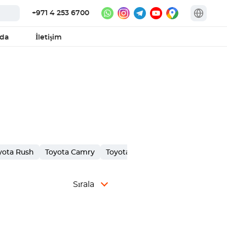
+971 4 253 6700
zda
İletişim
yota Rush
Toyota Camry
Toyota Supra
Toyota Innova
Sırala