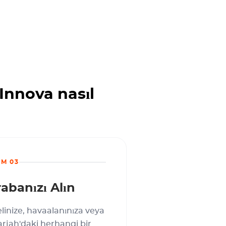
Innova nasıl
IM 03
abanızı Alın
linize, havaalanınıza veya
rjah'daki herhangi bir