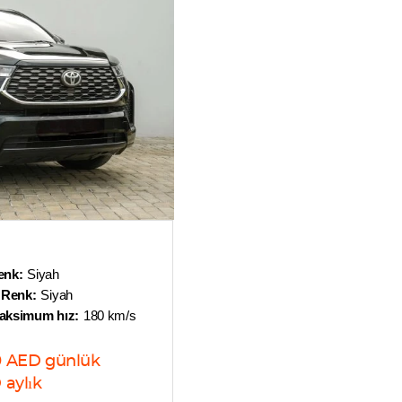
enk:
Siyah
 Renk:
Siyah
aksimum hız:
180 km/s
0
AED
günlük
D
aylık