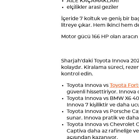
AİLE KAÇAMAKLARI
elçi̇li̇kler arasi gezi̇ler
İçeride 7 koltuk ve geniş bir ba
litreye çıkar. Hem ikinci hem d
Motor gücü 166 HP olan aracın 
Sharjah'daki Toyota Innova 2024
kolaydır. Kiralama süreci, rezer
kontrol edin.
Toyota Innova vs
Toyota For
güvenli hissettiriyor. Innova
Toyota Innova vs BMW X6 40i Ye
Innova 7 kişiliktir ve daha ucu
Toyota Innova vs Porsche Ca
sunar. Innova pratik ve daha
Toyota Innova vs Chevrolet Cap
Captiva daha az rafineliğe v
açısından kazanıyor.