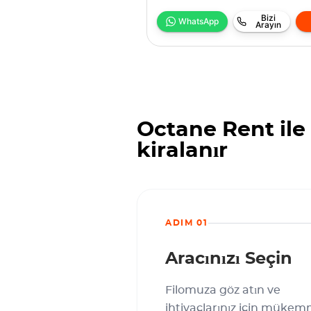
Bizi
WhatsApp
Arayın
Octane Rent ile
kiralanır
ADIM 01
Aracınızı Seçin
Filomuza göz atın ve
ihtiyaçlarınız için mükem