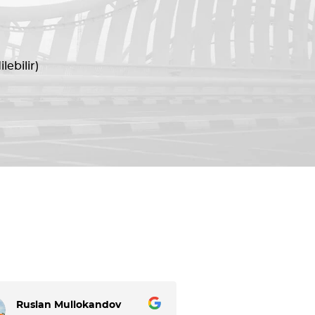
lebilir)
Ruslan Mullokandov
Аркадий Лес