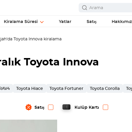
Kiralama Süresi
Yatlar
Satış
Hakkımı
ah'da Toyota Innova kiralama
ralık Toyota Innova
 RAV4
Toyota Hiace
Toyota Fortuner
Toyota Corolla
To
Satış
Kulüp Kartı