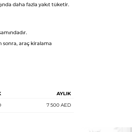
ında daha fazla yakıt tüketir.
samındadır.
n sonra, araç kiralama
K
AYLIK
D
7 500
AED