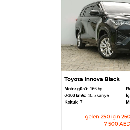
Toyota Innova Black
Motor gücü:
166 hp
R
0-100 km/s:
10.5 saniye
İç
Koltuk:
7
M
gelen
250
için
25
7 500
AE