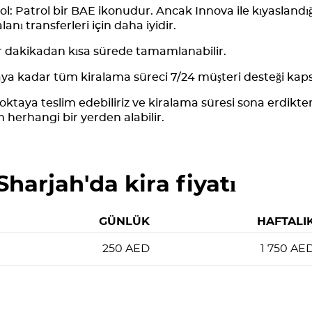
l: Patrol bir BAE ikonudur. Ancak Innova ile kıyaslandığ
anı transferleri için daha iyidir.
r dakikadan kısa sürede tamamlanabilir.
a kadar tüm kiralama süreci 7/24 müşteri desteği kap
oktaya teslim edebiliriz ve kiralama süresi sona erdikte
n herhangi bir yerden alabilir.
Sharjah'da kira fiyatı
GÜNLÜK
HAFTALI
250
AED
1 750
AE