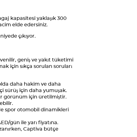
agaj kapasitesi yaklaşık 300
acim elde edersiniz.
niyede çıkıyor.
enilir, geniş ve yakıt tüketimi
mak için sıkça sorulan soruları
er yolda daha hakim ve daha
içi sürüş için daha yumuşak.
ir görünüm için üretilmiştir.
ebilir.
e spor otomobil dinamikleri
ED/gün ile yarı fiyatına.
azanırken, Captiva bütçe