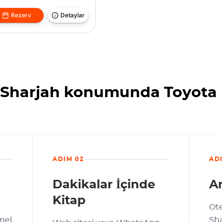
Rezerv
Detaylar
 Sharjah konumunda Toyota 
ADIM 02
AD
Dakikalar İçinde
Ar
Kitap
Ote
mel
Sha