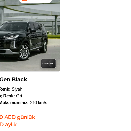
 Gen Black
Renk:
Siyah
İç Renk:
Gri
Maksimum hız:
210 km/s
0
AED
günlük
D
aylık