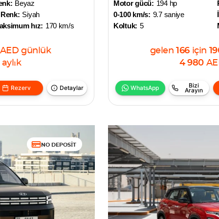
enk:
Beyaz
Motor gücü:
194 hp
 Renk:
Siyah
0-100 km/s:
9.7 saniye
aksimum hız:
170 km/s
Koltuk:
5
AED
günlük
gelen
166
için
19
aylık
4 980
AE
Bizi
Rezerv
Detaylar
WhatsApp
Arayın
NO DEPOSIT