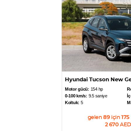
Hyundai Tucson New Ge
Motor gücü:
154 hp
R
0-100 km/s:
9.5 saniye
İç
Koltuk:
5
M
gelen
89
için
175
2 670
AE