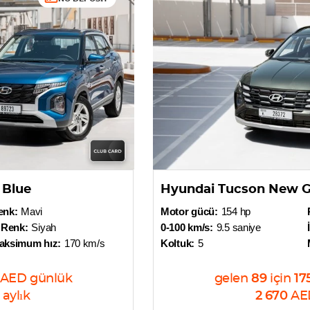
 Blue
Hyundai Tucson New G
enk:
Mavi
Motor gücü:
154 hp
 Renk:
Siyah
0-100 km/s:
9.5 saniye
aksimum hız:
170 km/s
Koltuk:
5
AED
günlük
gelen
89
için
17
aylık
2 670
AE