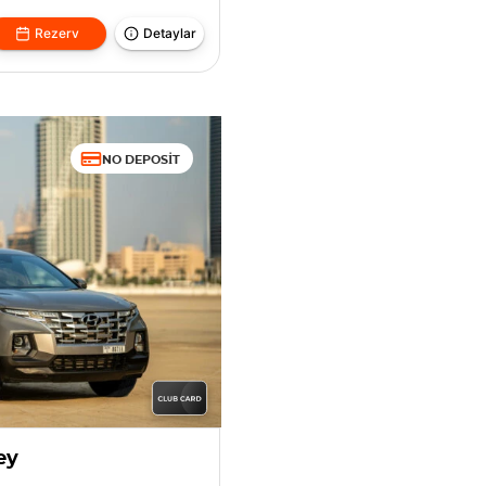
Rezerv
Detaylar
NO DEPOSIT
ey