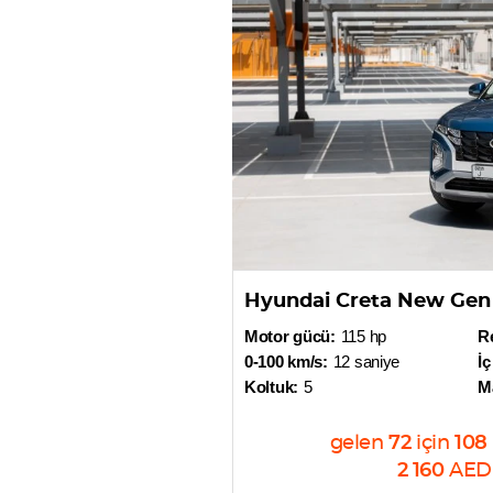
Hyundai Creta New Gen
Motor gücü:
115 hp
R
0-100 km/s:
12 saniye
İç
Koltuk:
5
M
gelen
72
için
108
2 160
AED