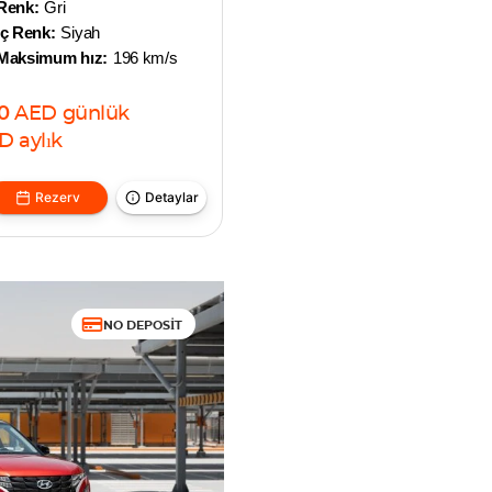
Renk:
Gri
İç Renk:
Siyah
Maksimum hız:
196 km/s
0
AED
günlük
D
aylık
Rezerv
Detaylar
NO DEPOSIT