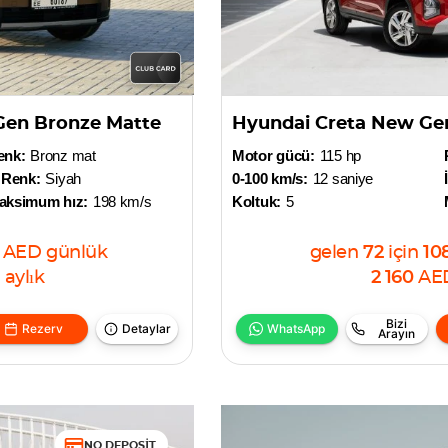
Gen Bronze Matte
Hyundai Creta New Ge
enk:
Bronz mat
Motor gücü:
115 hp
 Renk:
Siyah
0-100 km/s:
12 saniye
aksimum hız:
198 km/s
Koltuk:
5
AED
günlük
gelen
72
için
10
aylık
2 160
AE
Bizi
Rezerv
Detaylar
WhatsApp
Arayın
NO DEPOSIT