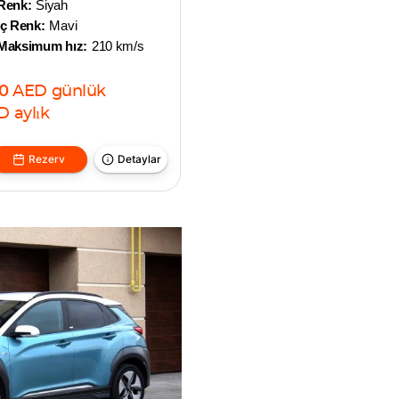
Renk:
Siyah
İç Renk:
Mavi
Maksimum hız:
210 km/s
0
AED
günlük
D
aylık
Rezerv
Detaylar