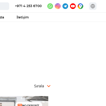
+971 4 253 6700
zda
İletişim
Sırala
NO DEPOSIT