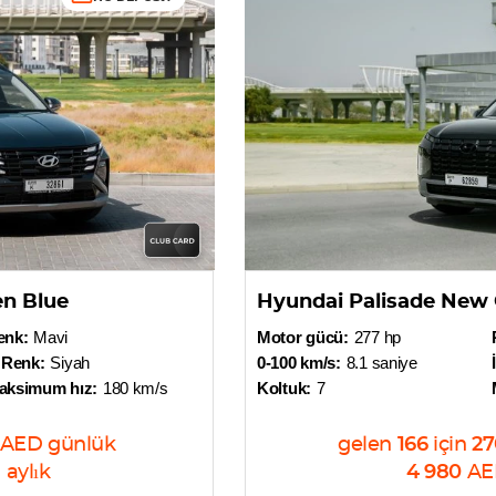
n Blue
Hyundai Palisade New
enk:
Mavi
Motor gücü:
277 hp
 Renk:
Siyah
0-100 km/s:
8.1 saniye
aksimum hız:
180 km/s
Koltuk:
7
AED
günlük
gelen
166
için
27
D
aylık
4 980
AE