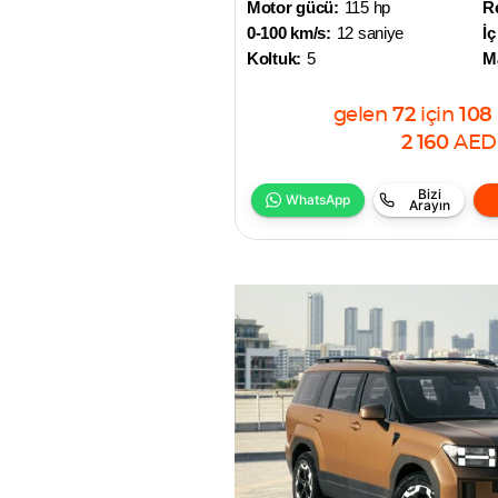
Motor gücü:
115 hp
R
0-100 km/s:
12 saniye
İç
Koltuk:
5
M
gelen
72
için
108
2 160
AED
Bizi
WhatsApp
Arayın