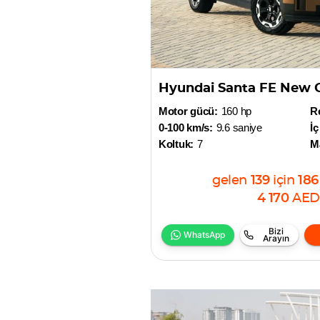
Hyundai Santa FE New 
Motor gücü:
160 hp
R
0-100 km/s:
9.6 saniye
İç
Koltuk:
7
M
gelen
139
için
186
4 170
AED
Bizi
WhatsApp
Arayın