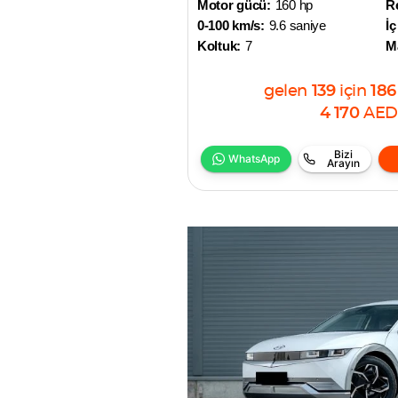
Motor gücü:
160 hp
R
0-100 km/s:
9.6 saniye
İç
Koltuk:
7
M
gelen
139
için
186
4 170
AED
Bizi
WhatsApp
Arayın