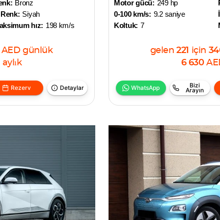
enk:
Bronz
Motor gücü:
249 hp
 Renk:
Siyah
0-100 km/s:
9.2 saniye
aksimum hız:
198 km/s
Koltuk:
7
AED
günlük
gelen
221
için
34
aylık
6 630
AE
Bizi
Rezerv
Detaylar
WhatsApp
Arayın