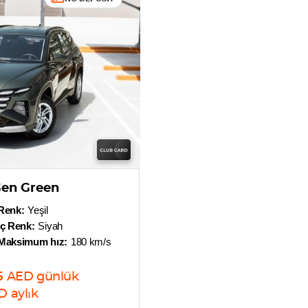
en Green
Renk:
Yeşil
İç Renk:
Siyah
Maksimum hız:
180 km/s
5
AED
günlük
D
aylık