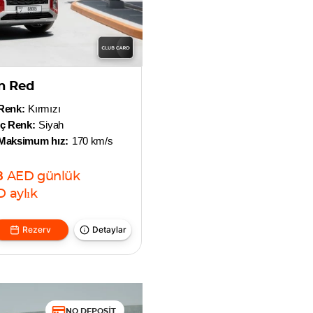
n Red
Renk:
Kırmızı
İç Renk:
Siyah
Maksimum hız:
170 km/s
8
AED
günlük
D
aylık
Rezerv
Detaylar
NO DEPOSIT