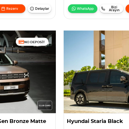
Bizi
Rezerv
Detaylar
WhatsApp
Arayın
NO DEPOSIT
Gen Bronze Matte
Hyundai Staria Black