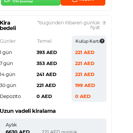
7/24 Çevrimiçi
Kira
*bugünden itibaren günlük
fiyat
bedeli
Günler
Temel
Kulüp Kartı
1 gün
393
AED
221
AED
7 gün
353
AED
221
AED
14 gün
241
AED
221
AED
30 gün
221
AED
199
AED
Depozito
0
AED
0
AED
Uzun vadeli kiralama
Aylık
6630
AED
221
AED
günlük