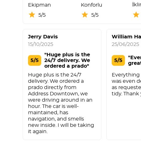
İkl
Ekipman
Konforlu
5/5
5/5
Jerry Davis
William Ha
15/10/2025
25/06/2025
"Huge plus is the
"Eve
5/5
24/7 delivery. We
5/5
grea
ordered a prado"
Huge plus is the 24/7
Everything i
delivery. We ordered a
was even de
prado directly from
as requeste
Address Downtown, we
tidy. Thank
were driving around in an
hour. The car is well-
maintained, has
navigation, and smells
new inside. I will be taking
it again.