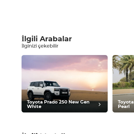
Bir yorum yazın
İlgili Arabalar
İlginizi çekebilir
Ekipman
Konforlu
İklim Kontrolü
Sürüş
Durum
Toyota Prado 250 New Gen
Toyota
White
Pearl