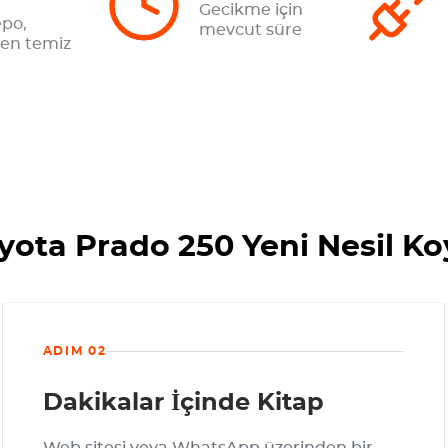
Gecikme için
epo,
mevcut süre
n temiz
ota Prado 250 Yeni Nesil Koy
ADIM 02
Dakikalar İçinde Kitap