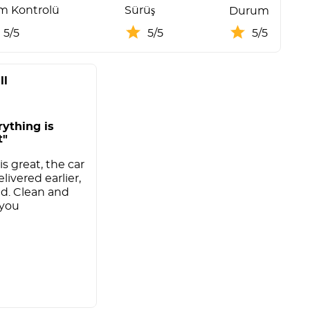
im Kontrolü
Sürüş
Durum
5/5
5/5
5/5
ll
rything is
t"
s great, the car
livered earlier,
d. Clean and
 you