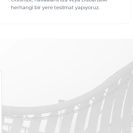
Otelinize, havaalanınıza veya Dubai'deki
herhangi bir yere teslimat yapıyoruz.