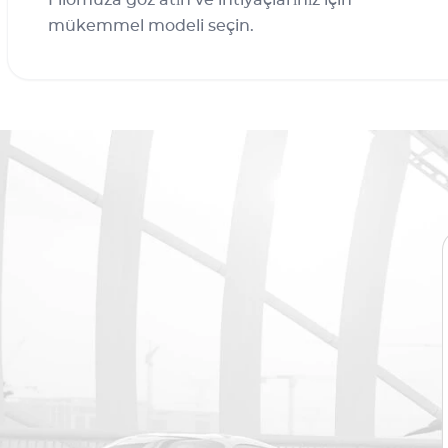
Filomuza göz atın ve ihtiyaçlarınız için
mükemmel modeli seçin.