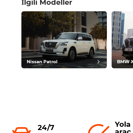
İlgili Modeller
incele
Nissan Patrol
BMW 
Yola 
24/7
araç