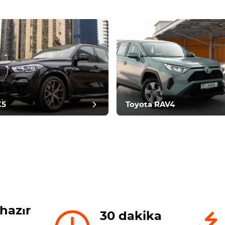
me sonrası
X5
Toyota RAV4
hazır
30 dakika