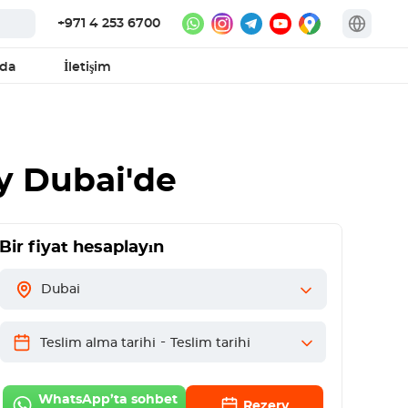
+971 4 253 6700
zda
İletişim
y
Dubai'de
Bir fiyat hesaplayın
Dubai
-
Teslim alma tarihi
Teslim tarihi
WhatsApp’ta sohbet
Rezerv