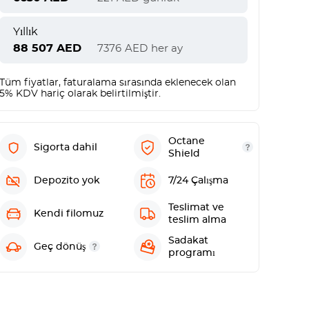
Yıllık
88 507
AED
7376
AED
her ay
Tüm fiyatlar, faturalama sırasında eklenecek olan
5% KDV hariç olarak belirtilmiştir.
Octane
Sigorta dahil
Shield
Depozito yok
7/24 Çalışma
Teslimat ve
Kendi filomuz
teslim alma
Sadakat
Geç dönüş
programı