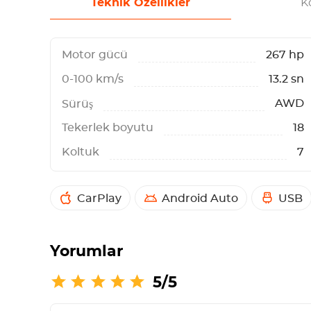
Teknik Özellikler
Ko
Motor gücü
267 hp
0-100 km/s
13.2 sn
AWD
Sürüş
Tekerlek boyutu
18
Koltuk
7
CarPlay
Android Auto
USB
Yorumlar
5/5