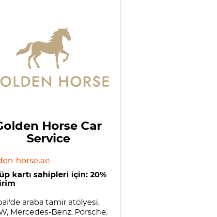
Golden Horse Car
Service
den-horse.ae
üp kartı sahipleri için: 20%
irim
ai'de araba tamir atölyesi.
, Mercedes-Benz, Porsche,