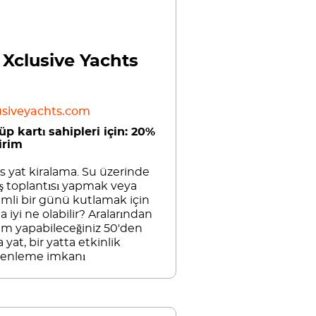
Xclusive Yachts
usiveyachts.com
üp kartı sahipleri için: 20%
irim
s yat kiralama. Su üzerinde
 iş toplantısı yapmak veya
mli bir günü kutlamak için
a iyi ne olabilir? Aralarından
im yapabileceğiniz 50'den
a yat, bir yatta etkinlik
enleme imkanı