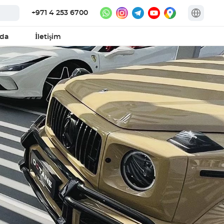
+971 4 253 6700
zda
İletişim