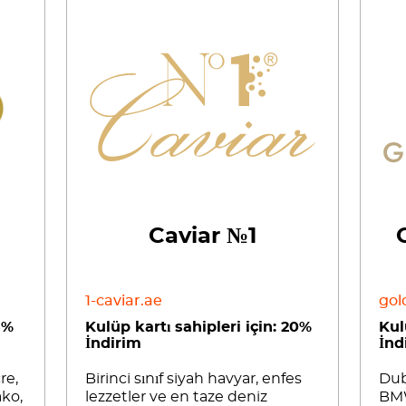
Caviar №1
1-caviar.ae
gol
5%
Kulüp kartı sahipleri için: 20%
Kul
İndirim
İnd
re,
Birinci sınıf siyah havyar, enfes
Dub
ako,
lezzetler ve en taze deniz
BMW