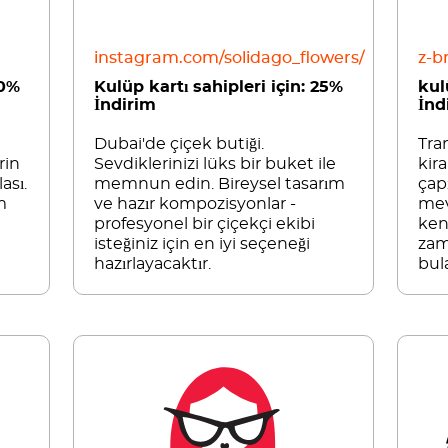
instagram.com/solidago_flowers/
z-b
20%
Kulüp kartı sahipleri için: 25%
kul
İndirim
İnd
Dubai'de çiçek butiği.
Tran
rin
Sevdiklerinizi lüks bir buket ile
kir
ası.
memnun edin. Bireysel tasarım
çap
m
ve hazır kompozisyonlar -
mev
profesyonel bir çiçekçi ekibi
ken
isteğiniz için en iyi seçeneği
zam
hazırlayacaktır.
bul