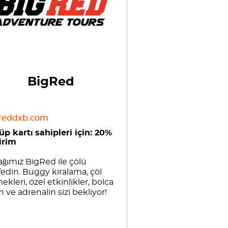
BigRed
reddxb.com
üp kartı sahipleri için: 20%
irim
ağımız BigRed ile çölü
fedin. Buggy kiralama, çöl
ekleri, özel etkinlikler, bolca
 ve adrenalin sizi bekliyor!