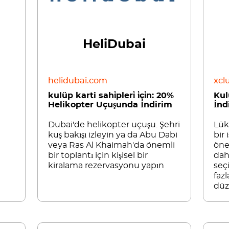
HeliDubai
l
helidubai.com
xcl
kulüp karti sahi̇pleri̇ i̇çi̇n: 20%
Kul
Helikopter Uçuşunda İndirim
İnd
Dubai'de helikopter uçuşu. Şehri
Lük
kuş bakışı izleyin ya da Abu Dabi
bir
veya Ras Al Khaimah'da önemli
öne
bir toplantı için kişisel bir
dah
kiralama rezervasyonu yapın
seç
fazl
düz