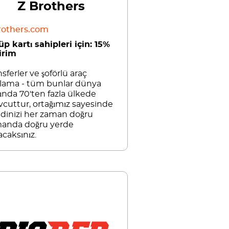
Z Brothers
rothers.com
üp kartı sahipleri için: 15%
irim
sferler ve şoförlü araç
alama - tüm bunlar dünya
ında 70'ten fazla ülkede
cuttur, ortağımız sayesinde
dinizi her zaman doğru
anda doğru yerde
acaksınız.