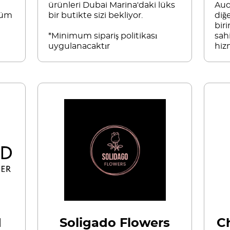
ürünleri Dubai Marina'daki lüks
Aud
Tüm
bir butikte sizi bekliyor.
diğ
biri
*Minimum sipariş politikası
sah
uygulanacaktır
hiz
d
Soligado Flowers
C