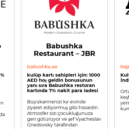
p
Babushka
Restaurant – JBR
babushka.ae
big
5%
kulüp kartı sahipleri için: 1000
Kul
AED hoş geldin bonusunun
İnd
yanı sıra Babushka restoran
kartında 7% nakit para iadesi
Ort
keş
Büyükannenizi kır evinde
en
yem
ziyaret ediyormuş gibi hissedin.
kum
Atmosfer sizi çocukluğunuza
da
geri götürüyor ve şef Vyacheslav
Gnedovsky tarafından