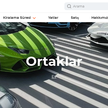
Kiralama Süresi
Yatlar
Satış
Hakkımı
Ortaklar
Ev