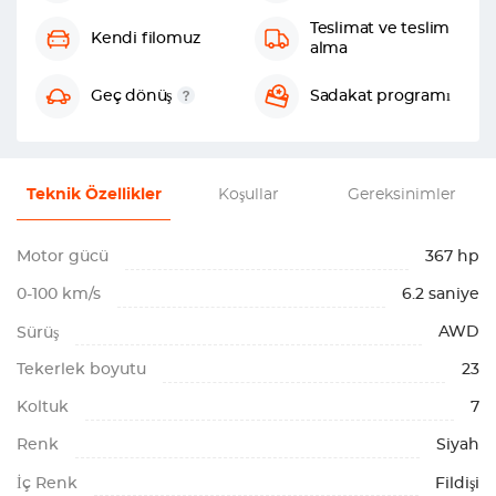
Teslimat ve teslim
Kendi filomuz
alma
Geç dönüş
Sadakat programı
Teknik Özellikler
Koşullar
Gereksinimler
Motor gücü
367 hp
0-100 km/s
6.2 saniye
AWD
Sürüş
Tekerlek boyutu
23
Koltuk
7
Renk
Siyah
İç Renk
Fildişi