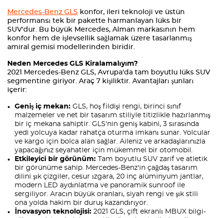
Mercedes-Benz GLS
konfor, ileri teknoloji ve üstün
performansı tek bir pakette harmanlayan lüks bir
SUV'dur. Bu büyük Mercedes, Alman markasının hem
konfor hem de işlevsellik sağlamak üzere tasarlanmış
amiral gemisi modellerinden biridir.
Neden Mercedes GLS Kiralamalıyım?
2021 Mercedes-Benz GLS, Avrupa'da tam boyutlu lüks SUV
segmentine giriyor. Araç 7 kişiliktir. Avantajları şunları
içerir:
Geniş iç mekan:
GLS, hoş fildişi rengi, birinci sınıf
malzemeler ve net bir tasarım stiliyle titizlikle hazırlanmış
bir iç mekana sahiptir. GLS'nin geniş kabini, 3 sırasında
yedi yolcuya kadar rahatça oturma imkanı sunar. Yolcular
ve kargo için bolca alan sağlar. Aileniz ve arkadaşlarınızla
yapacağınız seyahatler için mükemmel bir otomobil.
Etkileyici bir görünüm:
Tam boyutlu SUV zarif ve atletik
bir görünüme sahip. Mercedes-Benz'in çağdaş tasarım
dilini şık çizgiler, cesur ızgara, 20 inç alüminyum jantlar,
modern LED aydınlatma ve panoramik sunroof ile
sergiliyor. Aracın büyük oranları, siyah rengi ve şık stili
ona yolda hakim bir duruş kazandırıyor.
İnovasyon teknolojisi:
2021 GLS, çift ekranlı MBUX bilgi-