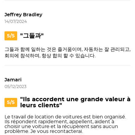
Jeffrey Bradley
14/07/2024
"그들과"
5/5
그들과 함께 일하는 것은 즐거움이며, 자동차는 잘 관리되고,
회의에 참석하며, 항상 합의 할 수 있습니다.
Jamari
05/12/2023
"Ils accordent une grande valeur à
5/5
leurs clients"
Le travail de location de voitures est bien organisé.
Ils répondent rapidement, appellent, aident à
choisir une voiture et la récupèrent sans aucun
problème. Je vous recontacterai.