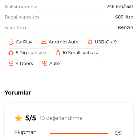
246 km/saat
Maksimum hız
Bagaj kapasitesi
685 litre
Benzin
Yakıt türü
CarPlay
Android Auto
USB-C x 9
5 Big suitcase
10 Small suitcase
4 Doors
Auto
Yorumlar
5/5
10 değerlendirme
Ekipman
5/5