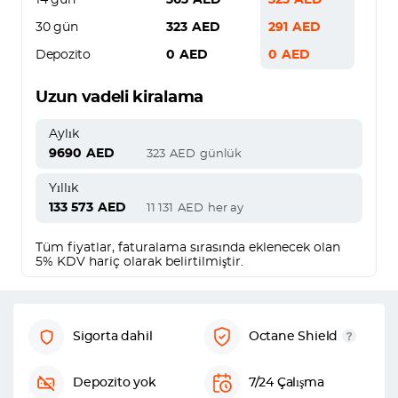
14 gün
363
AED
323
AED
30 gün
323
AED
291
AED
Depozito
0
AED
0
AED
Uzun vadeli kiralama
Aylık
9690
AED
323
AED
günlük
Yıllık
133 573
AED
11 131
AED
her ay
Tüm fiyatlar, faturalama sırasında eklenecek olan
5% KDV hariç olarak belirtilmiştir.
Sigorta dahil
Octane Shield
Depozito yok
7/24 Çalışma