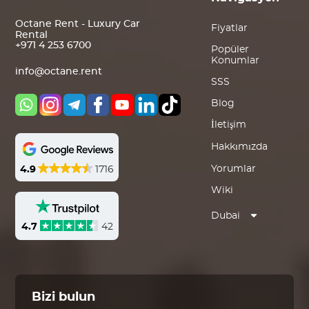
Octane Rent - Luxury Car
Fiyatlar
Rental
+971 4 253 6700
Popüler
Konumlar
info@octane.rent
SSS
Blog
İletişim
Hakkımızda
Yorumlar
4.9
1716
Wiki
Dubai
4.7
42
Bizi bulun