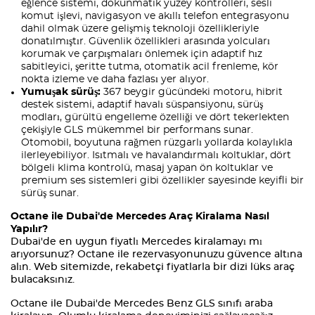
eğlence sistemi, dokunmatik yüzey kontrolleri, sesli
komut işlevi, navigasyon ve akıllı telefon entegrasyonu
dahil olmak üzere gelişmiş teknoloji özellikleriyle
donatılmıştır. Güvenlik özellikleri arasında yolcuları
korumak ve çarpışmaları önlemek için adaptif hız
sabitleyici, şeritte tutma, otomatik acil frenleme, kör
nokta izleme ve daha fazlası yer alıyor.
Yumuşak sürüş:
367 beygir gücündeki motoru, hibrit
destek sistemi, adaptif havalı süspansiyonu, sürüş
modları, gürültü engelleme özelliği ve dört tekerlekten
çekişiyle GLS mükemmel bir performans sunar.
Otomobil, boyutuna rağmen rüzgarlı yollarda kolaylıkla
ilerleyebiliyor. Isıtmalı ve havalandırmalı koltuklar, dört
bölgeli klima kontrolü, masaj yapan ön koltuklar ve
premium ses sistemleri gibi özellikler sayesinde keyifli bir
sürüş sunar.
Octane ile Dubai'de Mercedes Araç Kiralama Nasıl
Yapılır?
Dubai'de en uygun fiyatlı Mercedes kiralamayı mı
arıyorsunuz? Octane ile rezervasyonunuzu güvence altına
alın. Web sitemizde, rekabetçi fiyatlarla bir dizi lüks araç
bulacaksınız.
Octane ile Dubai'de Mercedes Benz GLS sınıfı araba