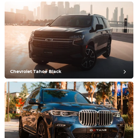
Ekipman
Konforlu
İklim Kontrolü
Sürüş
Chevrolet Tahoe Black
Durum