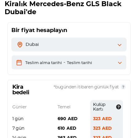
Kiralık
Mercedes-Benz GLS Black
Dubai'de
Bir fiyat hesaplayın
Dubai
-
Teslim alma tarihi
Teslim tarihi
Kira
*bugünden itibaren günlük fiyat
bedeli
Kulüp
Günler
Temel
Kartı
1 gün
690
AED
323
AED
7 gün
610
AED
323
AED