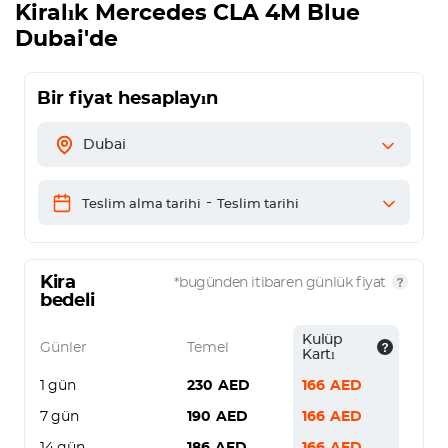
Kiralık
Mercedes CLA 4M Blue
Dubai'de
Bir fiyat hesaplayın
Dubai
-
Teslim alma tarihi
Teslim tarihi
Kira
*bugünden itibaren günlük fiyat
bedeli
Kulüp
Günler
Temel
Kartı
1 gün
230
AED
166
AED
7 gün
190
AED
166
AED