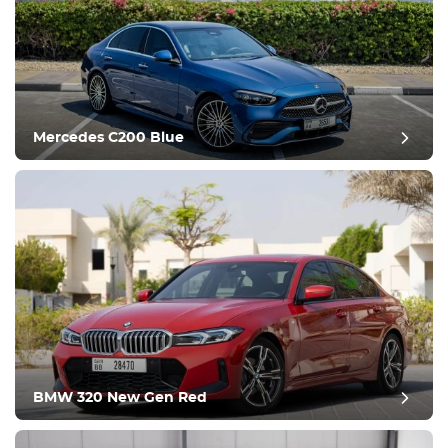
Ekipman
Konforlu
İklim Kontrolü
Sürüş
Mercedes C200 Blue
Durum
BMW 320 New Gen Red
inceleme sonrası