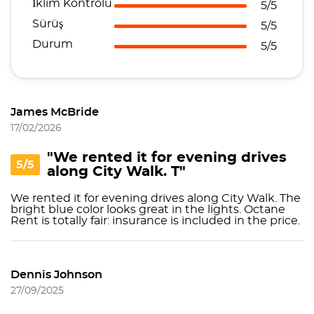
İklim Kontrolü
5/5
Sürüş
5/5
Durum
5/5
James McBride
17/02/2026
"We rented it for evening drives
5/5
along City Walk. T"
We rented it for evening drives along City Walk. The
bright blue color looks great in the lights. Octane
Rent is totally fair: insurance is included in the price.
Dennis Johnson
27/09/2025