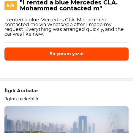
"I rented a blue Mercedes CLA.
5/5
Mohammed contacted m"
I rented a blue Mercedes CLA. Mohammed
contacted me via WhatsApp after I made my
request. Everything was arranged quickly, and the
car was like new.
Bir yorum yazın
Bir yorum yazın
İlgili Arabalar
İlginizi çekebilir