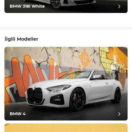
BMW 318i White
İlgili Modeller
BMW 4