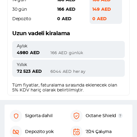
14 gün
186
AED
166
AED
30 gün
166
AED
149
AED
Depozito
0
AED
0
AED
Uzun vadeli kiralama
Aylık
4980
AED
166
AED
günlük
Yıllık
72 523
AED
6044
AED
her ay
Tüm fiyatlar, faturalama sırasında eklenecek olan
5% KDV hariç olarak belirtilmiştir.
Sigorta dahil
Octane Shield
Depozito yok
7/24 Çalışma