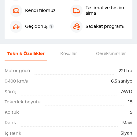
Teslimat ve teslim
Kendi filomuz
alma
Geç dönüş
Sadakat programı
Teknik Özellikler
Koşullar
Gereksinimler
Motor gücü
221 hp
0-100 km/s
6.5 saniye
AWD
Sürüş
Tekerlek boyutu
18
Koltuk
5
Renk
Mavi
Siyah
İç Renk