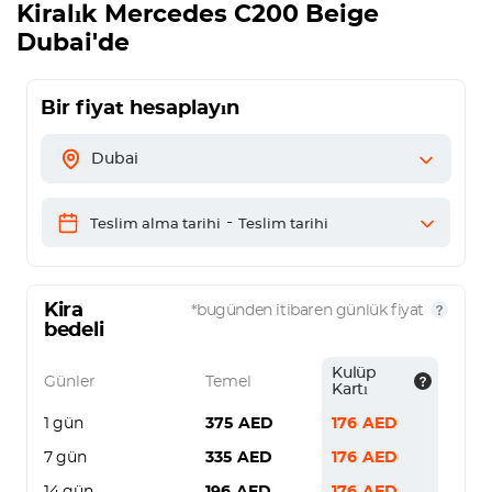
Kiralık
Mercedes C200 Beige
Dubai'de
Bir fiyat hesaplayın
Dubai
-
Teslim alma tarihi
Teslim tarihi
Kira
*bugünden itibaren günlük fiyat
bedeli
Kulüp
Günler
Temel
Kartı
1 gün
375
AED
176
AED
7 gün
335
AED
176
AED