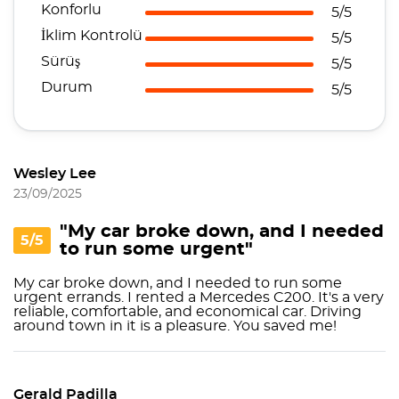
Konforlu
5/5
İklim Kontrolü
5/5
Sürüş
5/5
Durum
5/5
Wesley Lee
23/09/2025
"My car broke down, and I needed
5/5
to run some urgent"
My car broke down, and I needed to run some
urgent errands. I rented a Mercedes C200. It's a very
reliable, comfortable, and economical car. Driving
around town in it is a pleasure. You saved me!
Gerald Padilla