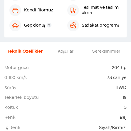
Teslimat ve teslim
Kendi filomuz
alma
Geç dönüş
Sadakat programı
Teknik Özellikler
Koşullar
Gereksinimler
Motor gücü
204 hp
0-100 km/s
7,3 saniye
RWD
Sürüş
Tekerlek boyutu
19
Koltuk
5
Renk
Bej
İç Renk
Siyah/Kırmızı