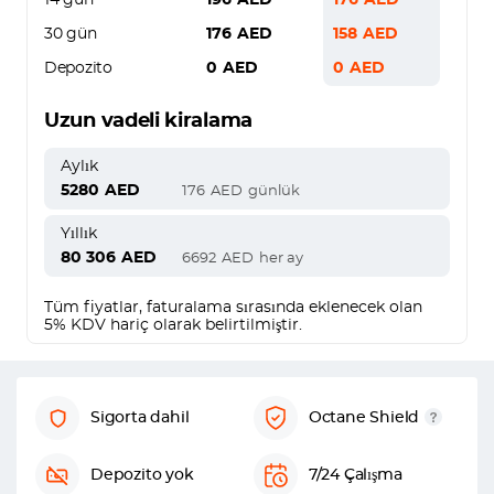
14 gün
196
AED
176
AED
30 gün
176
AED
158
AED
Depozito
0
AED
0
AED
Uzun vadeli kiralama
Aylık
5280
AED
176
AED
günlük
Yıllık
80 306
AED
6692
AED
her ay
Tüm fiyatlar, faturalama sırasında eklenecek olan
5% KDV hariç olarak belirtilmiştir.
Sigorta dahil
Octane Shield
Depozito yok
7/24 Çalışma