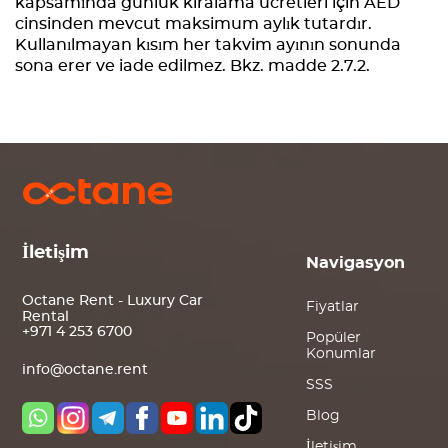
kapsamında günlük kiralama ücretleri için AED
cinsinden mevcut maksimum aylık tutardır.
Kullanılmayan kısım her takvim ayının sonunda
sona erer ve iade edilmez. Bkz. madde 2.7.2.
İletişim
Navigasyon
Octane Rent - Luxury Car
Fiyatlar
Rental
+971 4 253 6700
Popüler
Konumlar
info@octane.rent
SSS
Blog
İletişim