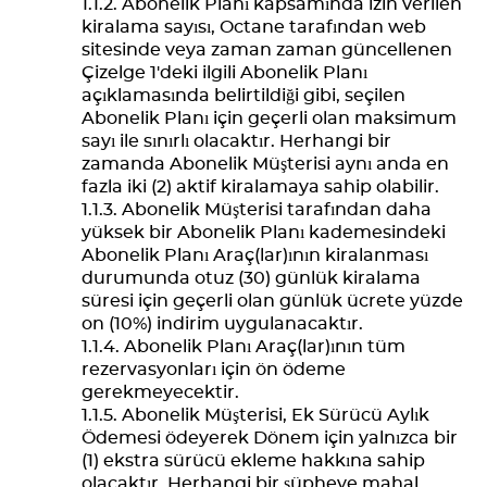
Abonelik Planı kapsamında izin verilen
kiralama sayısı, Octane tarafından web
sitesinde veya zaman zaman güncellenen
Çizelge 1'deki ilgili Abonelik Planı
açıklamasında belirtildiği gibi, seçilen
Abonelik Planı için geçerli olan maksimum
sayı ile sınırlı olacaktır. Herhangi bir
zamanda Abonelik Müşterisi aynı anda en
fazla iki (2) aktif kiralamaya sahip olabilir.
Abonelik Müşterisi tarafından daha
yüksek bir Abonelik Planı kademesindeki
Abonelik Planı Araç(lar)ının kiralanması
durumunda otuz (30) günlük kiralama
süresi için geçerli olan günlük ücrete yüzde
on (10%) indirim uygulanacaktır.
Abonelik Planı Araç(lar)ının tüm
rezervasyonları için ön ödeme
gerekmeyecektir.
Abonelik Müşterisi, Ek Sürücü Aylık
Ödemesi ödeyerek Dönem için yalnızca bir
(1) ekstra sürücü ekleme hakkına sahip
olacaktır. Herhangi bir şüpheye mahal