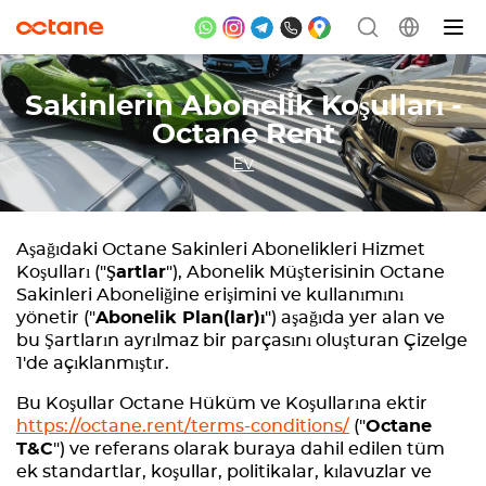
Sakinlerin Abonelik Koşulları -
Octane Rent
Ev
Aşağıdaki Octane Sakinleri Abonelikleri Hizmet
Koşulları ("
Şartlar
"), Abonelik Müşterisinin Octane
Sakinleri Aboneliğine erişimini ve kullanımını
yönetir ("
Abonelik Plan(lar)ı
") aşağıda yer alan ve
bu Şartların ayrılmaz bir parçasını oluşturan Çizelge
1'de açıklanmıştır.
Bu Koşullar Octane Hüküm ve Koşullarına ektir
https://octane.rent/terms-conditions/
("
Octane
T&C
") ve referans olarak buraya dahil edilen tüm
ek standartlar, koşullar, politikalar, kılavuzlar ve