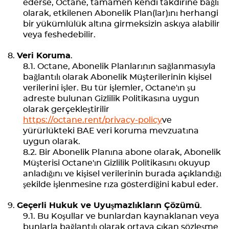
ederse, Octane, tamamen kendi takdirine bağlı
olarak, etkilenen Abonelik Plan(lar)ını herhangi
bir yükümlülük altına girmeksizin askıya alabilir
veya feshedebilir.
Veri Koruma
.
Octane, Abonelik Planlarının sağlanmasıyla
bağlantılı olarak Abonelik Müşterilerinin kişisel
verilerini işler. Bu tür işlemler, Octane'ın şu
adreste bulunan Gizlilik Politikasına uygun
olarak gerçekleştirilir
https://octane.rent/privacy-policy
ve
yürürlükteki BAE veri koruma mevzuatına
uygun olarak.
Bir Abonelik Planına abone olarak, Abonelik
Müşterisi Octane'ın Gizlilik Politikasını okuyup
anladığını ve kişisel verilerinin burada açıklandığı
şekilde işlenmesine rıza gösterdiğini kabul eder.
Geçerli Hukuk ve Uyuşmazlıkların Çözümü
.
Bu Koşullar ve bunlardan kaynaklanan veya
bunlarla bağlantılı olarak ortaya çıkan sözleşme