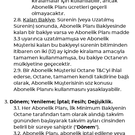
kiralamalar için kullanılabilir, ancak
Abonelik Planı ücretleri geçerli
olmayacaktır.
Kalan Bakiye
. Sürenin (veya Uzatılmış
Sürenin) sonunda, Abonelik Planı Bakiyesinde
kalan bir bakiye varsa ve Abonelik Planı madde
3.3 uyarınca uzatılmamışsa ve Abonelik
Müşterisi kalan bu bakiyeyi sürenin bitiminden
itibaren on iki (12) ay içinde kiralama amacıyla
tamamen kullanmamışsa, bu bakiye Octane'ın
mülkiyetine geçecektir.
Bir Abonelik Müşterisi Octane T&C'yi ihlal
ederse, Octane, tamamen kendi takdirine bağlı
olarak, Abonelik Müşterisinin söz konusu
Abonelik Planını kullanmasını yasaklayabilir.
Dönem;
Yenileme; İptal; Fesih; Değişiklik.
Her Abonelik Planı, İlk Minimum Bakiyenin
Octane tarafından tam olarak alındığı takvim
gününden başlayarak takvim ayları cinsinden
belirli bir süreye sahiptir ("
Dönem
").
Abonelik Planı, abonelik iptal edilene veya