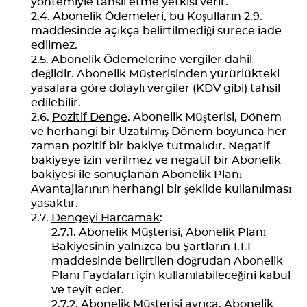
yöntemiyle tahsil etme yetkisi verir.
Abonelik Ödemeleri, bu Koşulların 2.9.
maddesinde açıkça belirtilmediği sürece iade
edilmez.
Abonelik Ödemelerine vergiler dahil
değildir. Abonelik Müşterisinden yürürlükteki
yasalara göre dolaylı vergiler (KDV gibi) tahsil
edilebilir.
Pozitif Denge
. Abonelik Müşterisi, Dönem
ve herhangi bir Uzatılmış Dönem boyunca her
zaman pozitif bir bakiye tutmalıdır. Negatif
bakiyeye izin verilmez ve negatif bir Abonelik
bakiyesi ile sonuçlanan Abonelik Planı
Avantajlarının herhangi bir şekilde kullanılması
yasaktır.
Dengeyi Harcamak
:
Abonelik Müşterisi, Abonelik Planı
Bakiyesinin yalnızca bu Şartların 1.1.1
maddesinde belirtilen doğrudan Abonelik
Planı Faydaları için kullanılabileceğini kabul
ve teyit eder.
Abonelik Müşterisi ayrıca, Abonelik