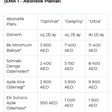
ŞEMA 1 - Abonelik Planları
Abonelik
"Optimal"
"Gelişmiş"
"Ultra"
Planı
Dönem
üç (3) ay
üç (3) ay
iki (2) ay
İlk Minimum
3 900
7 400
11 400
Bakiye*
AED
AED
AED
Sonraki
2 400
5 150
8 400
Denge
AED
AED
AED
Ödemeleri*
Aylık Kira
2 900
5 900
9 900
Ödeneği*
AED
AED
AED
Ek Sürücü
1 000
1 500
Aylık
500 AED
AED
AED
Ödemesi*