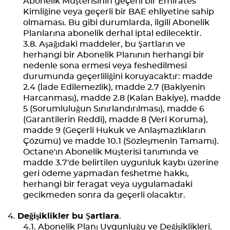
Abonelik Müşterisinin geçerli bir Emirates
Kimliğine veya geçerli bir BAE ehliyetine sahip
olmaması. Bu gibi durumlarda, ilgili Abonelik
Planlarına abonelik derhal iptal edilecektir.
Aşağıdaki maddeler, bu Şartların ve
herhangi bir Abonelik Planının herhangi bir
nedenle sona ermesi veya feshedilmesi
durumunda geçerliliğini koruyacaktır: madde
2.4 (İade Edilemezlik), madde 2.7 (Bakiyenin
Harcanması), madde 2.8 (Kalan Bakiye), madde
5 (Sorumluluğun Sınırlandırılması), madde 6
(Garantilerin Reddi), madde 8 (Veri Koruma),
madde 9 (Geçerli Hukuk ve Anlaşmazlıkların
Çözümü) ve madde 10.1 (Sözleşmenin Tamamı).
Octane'ın Abonelik Müşterisi tanımında ve
madde 3.7'de belirtilen uygunluk kaybı üzerine
geri ödeme yapmadan feshetme hakkı,
herhangi bir feragat veya uygulamadaki
gecikmeden sonra da geçerli olacaktır.
Değişiklikler
bu Şartlara
.
Abonelik Planı Uygunluğu ve Değişiklikleri
.