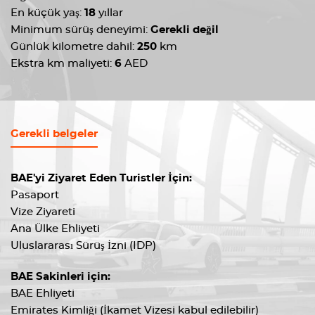
En küçük yaş:
18
yıllar
Minimum sürüş deneyimi:
Gerekli değil
Günlük kilometre dahil:
250
km
Ekstra km maliyeti:
6
AED
Gerekli belgeler
BAE'yi Ziyaret Eden Turistler İçin:
Pasaport
Vize Ziyareti
Ana Ülke Ehliyeti
Uluslararası Sürüş İzni (IDP)
BAE Sakinleri için:
BAE Ehliyeti
Emirates Kimliği (İkamet Vizesi kabul edilebilir)