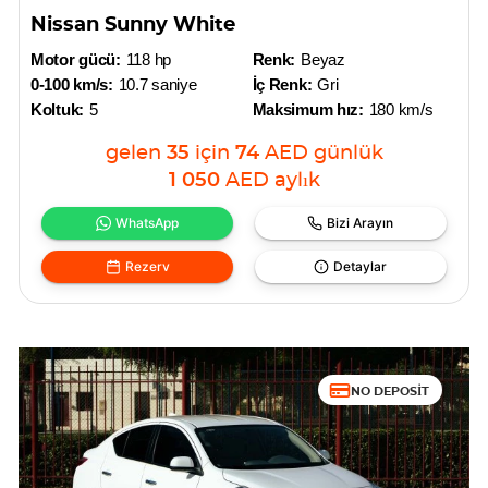
Nissan Sunny White
Motor gücü:
118 hp
Renk:
Beyaz
0-100 km/s:
10.7 saniye
İç Renk:
Gri
Koltuk:
5
Maksimum hız:
180 km/s
gelen
35
için
74
AED
günlük
1 050
AED
aylık
WhatsApp
Bizi Arayın
Rezerv
Detaylar
NO DEPOSIT