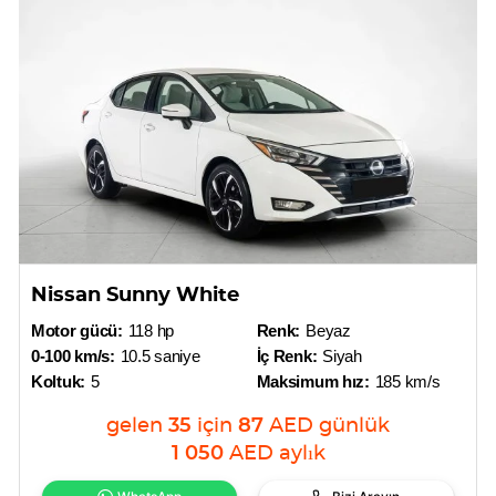
Nissan Sunny White
Motor gücü:
118 hp
Renk:
Beyaz
0-100 km/s:
10.5 saniye
İç Renk:
Siyah
Koltuk:
5
Maksimum hız:
185 km/s
gelen
35
için
87
AED
günlük
1 050
AED
aylık