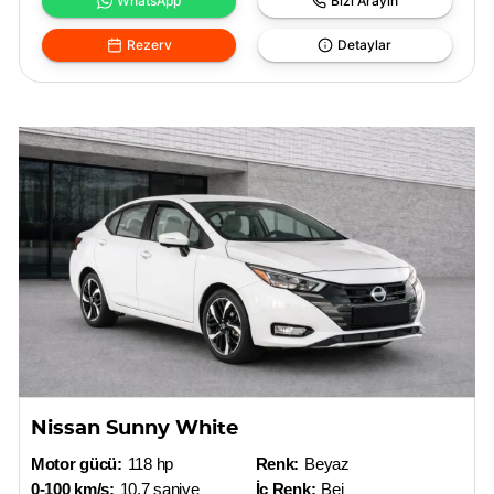
WhatsApp
Bizi Arayın
Rezerv
Detaylar
Nissan Sunny White
Motor gücü:
118 hp
Renk:
Beyaz
0-100 km/s:
10.7 saniye
İç Renk:
Bej