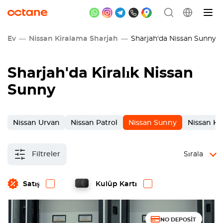
Ev
Nissan Kiralama Sharjah
Sharjah'da Nissan Sunny ki
Sharjah
'da Kiralık Nissan
Sunny
Nissan Urvan
Nissan Patrol
Nissan Sunny
Nissan Ki
Filtreler
Sırala
Satış
Kulüp Kartı
NO DEPOSIT