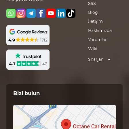
SSS
Blog
İletişim
Hakkımızda
Yorumlar
4.9
1712
Wiki
Sharjah
4.7
42
Bizi bulun