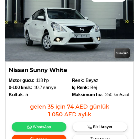
Nissan Sunny White
Motor gücü:
118 hp
Renk:
Beyaz
0-100 km/s:
10.7 saniye
İç Renk:
Bej
Koltuk:
5
Maksimum hız:
250 km/saat
gelen
35
için
74
AED
günlük
1 050
AED
aylık
WhatsApp
Bizi Arayın