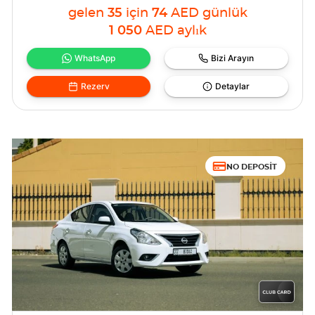
gelen
35
için
74
AED
günlük
1 050
AED
aylık
WhatsApp
Bizi Arayın
Rezerv
Detaylar
NO DEPOSIT