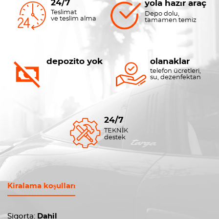
24/7
yola hazır araç
Teslimat
Depo dolu,
ve teslim alma
tamamen temiz
depozito yok
olanaklar
telefon ücretleri,
su, dezenfektan
24/7
TEKNİK
destek
Kiralama koşulları
Sigorta:
Dahil