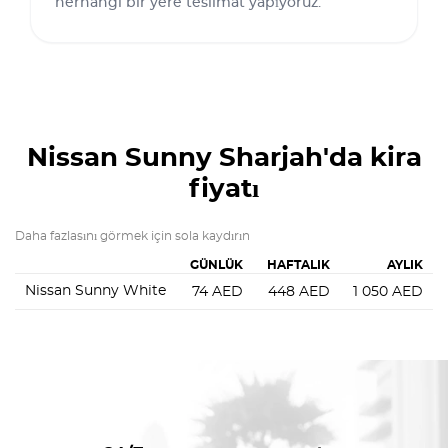
herhangi bir yere teslimat yapıyoruz.
Nissan Sunny
Sharjah'da kira
fiyatı
Daha fazlasını görmek için sola kaydırın
GÜNLÜK
HAFTALIK
AYLIK
Nissan Sunny White
74
AED
448
AED
1 050
AED