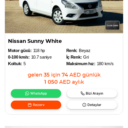
Nissan Sunny White
Motor gücü:
118 hp
Renk:
Beyaz
0-100 km/s:
10.7 saniye
İç Renk:
Gri
Koltuk:
5
Maksimum hız:
180 km/s
gelen
35
için
74
AED
günlük
1 050
AED
aylık
WhatsApp
Bizi Arayın
Rezerv
Detaylar