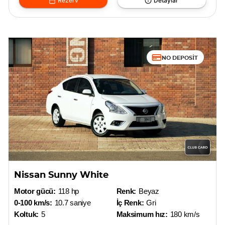
Rezerv
Detaylar
NO DEPOSIT
Nissan Sunny White
Motor gücü:
118 hp
Renk:
Beyaz
0-100 km/s:
10.7 saniye
İç Renk:
Gri
Koltuk:
5
Maksimum hız:
180 km/s