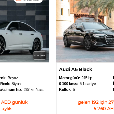
Audi A6 Black
enk:
Beyaz
Motor gücü:
245 hp
 Renk:
Siyah
0-100 km/s:
5,1 saniye
aksimum hız:
237 km/saat
Koltuk:
5
AED
günlük
gelen
192
için
27
D
aylık
5 760
AE