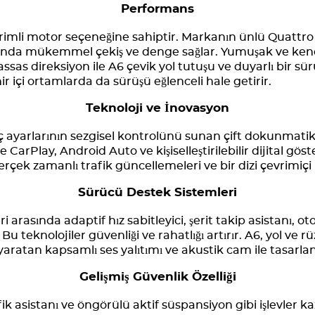
Performans
rimli motor seçeneğine sahiptir. Markanın ünlü Quattro 
arında mükemmel çekiş ve denge sağlar. Yumuşak ve kend
ssas direksiyon ile A6 çevik yol tutuşu ve duyarlı bir s
ir içi ortamlarda da sürüşü eğlenceli hale getirir.
Teknoloji ve İnovasyon
ç ayarlarının sezgisel kontrolünü sunan çift dokunmat
 CarPlay, Android Auto ve kişiselleştirilebilir dijital gös
gerçek zamanlı trafik güncellemeleri ve bir dizi çevrimiç
Sürücü Destek Sistemleri
ri arasında adaptif hız sabitleyici, şerit takip asistanı, 
Bu teknolojiler güvenliği ve rahatlığı artırır. A6, yol ve
yaratan kapsamlı ses yalıtımı ve akustik cam ile tasarlan
Gelişmiş Güvenlik Özelliği
ik asistanı ve öngörülü aktif süspansiyon gibi işlevler k