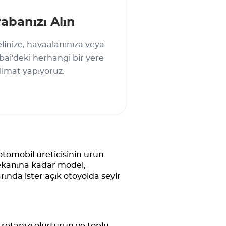
abanızı Alın
linize, havaalanınıza veya
ai'deki herhangi bir yere
limat yapıyoruz.
 otomobil üreticisinin ürün
 mekanına kadar model,
rında ister açık otoyolda seyir