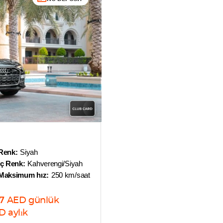
Renk:
Siyah
İç Renk:
Kahverengi/Siyah
Maksimum hız:
250 km/saat
7
AED
günlük
D
aylık