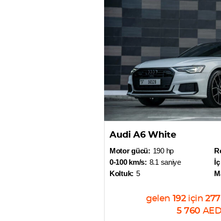
Audi A6 White
Motor gücü:
190 hp
R
0-100 km/s:
8.1 saniye
İç
Koltuk:
5
M
gelen
192
için
277
5 760
AE