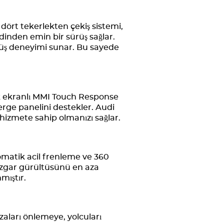
dört tekerlekten çekiş sistemi,
inden emin bir sürüş sağlar.
ürüş deneyimi sunar. Bu sayede
ik ekranlı MMI Touch Response
terge panelini destekler. Audi
i hizmete sahip olmanızı sağlar.
otomatik acil frenleme ve 360
 rüzgar gürültüsünü en aza
mıştır.
azaları önlemeye, yolcuları