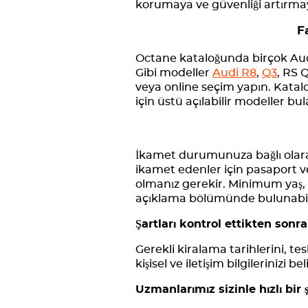
korumaya ve güvenliği artırmay
F
Octane kataloğunda birçok Audi
Gibi modeller
Audi R8
,
Q3
, RS 
veya online seçim yapın. Katalog
için üstü açılabilir modeller bu
İkamet durumunuza bağlı olarak
ikamet edenler için pasaport ve 
olmanız gerekir. Minimum yaş, 
açıklama bölümünde bulunabilir.
Şartları kontrol ettikten sonr
Gerekli kiralama tarihlerini, te
kişisel ve iletişim bilgilerinizi bel
Uzmanlarımız sizinle hızlı bir