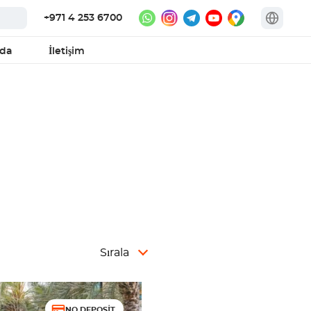
+971 4 253 6700
zda
İletişim
Sırala
NO DEPOSIT