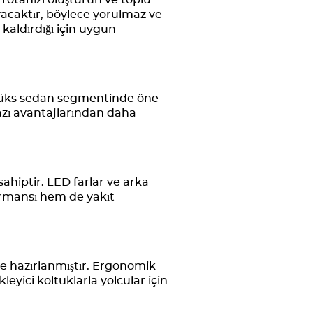
 rotanızı oluşturun ve toplu
yacaktır, böylece yorulmaz ve
 kaldırdığı için uygun
e lüks sedan segmentinde öne
Bazı avantajlarından daha
ahiptir. LED farlar ve arka
rmansı hem de yakıt
kle hazırlanmıştır. Ergonomik
leyici koltuklarla yolcular için