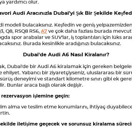
a yardımcı olur.
avori Audi Aracınızla Dubai'yi Şık Bir Şekilde Keşfed
 modeli bulacaksınız. Keşfedin ve geniş yelpazemizden
Q3, Q8, RSQ8 RS6,
A7
ve çok daha fazlası burada mevcuttu
da spor arabalar ve SUV'lar, iş toplantıları için lüks ara
lacaksınız. Burada kesinlikle aradığınızı bulacaksınız.
Dubai'de Audi A6 Nasıl Kiralanır?
, Dubai'de bir Audi A6 kiralamak için gereken belgeler ş
ehliyet. Yabancı bir ziyaretçiyseniz, uluslararası bir sür
sürüş deneyimi ve standart kilometre sınırı gibi ek gere
 Bunlar araca bağlı olarak değişir.
a rezervasyon işlemine geçin:
slim alma ve teslim etme konumlarını, ihtiyaç duyabileceği
irtin.
 şekilde iletişime geçecek ve sorunsuz kiralama süreci