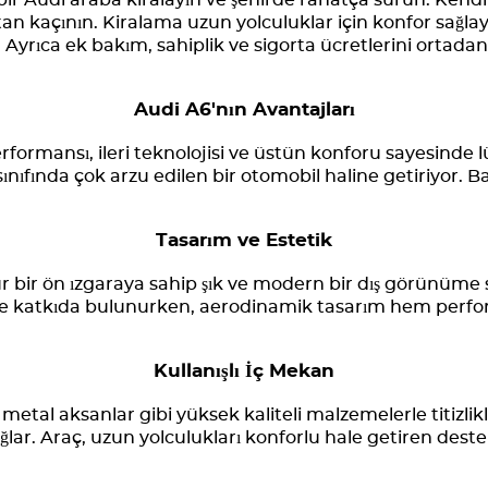
bir Audi araba kiralayın ve şehirde rahatça sürün. Kendi
an kaçının. Kiralama uzun yolculuklar için konfor sağla
z. Ayrıca ek bakım, sahiplik ve sigorta ücretlerini ortadan
Audi A6'nın Avantajları
performansı, ileri teknolojisi ve üstün konforu sayesind
ınıfında çok arzu edilen bir otomobil haline getiriyor. 
Tasarım ve Estetik
r bir ön ızgaraya sahip şık ve modern bir dış görünüme s
e katkıda bulunurken, aerodinamik tasarım hem perfo
Kullanışlı İç Mekan
 metal aksanlar gibi yüksek kaliteli malzemelerle titizli
ağlar. Araç, uzun yolculukları konforlu hale getiren destek