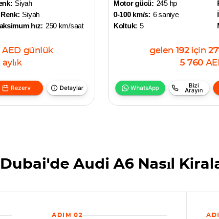
enk:
Siyah
Motor gücü:
245 hp
 Renk:
Siyah
0-100 km/s:
6 saniye
aksimum hız:
250 km/saat
Koltuk:
5
AED
günlük
gelen
192
için
27
aylık
5 760
AE
Bizi
Rezerv
Detaylar
WhatsApp
Arayın
Dubai'de Audi A6 Nasıl Kiral
ADIM 02
AD