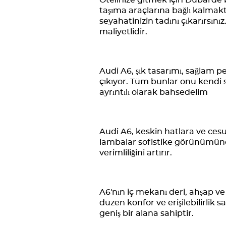
Otelinize gitmek için Dubai'de 
taşıma araçlarına bağlı kalmakt
seyahatinizin tadını çıkarırsını
maliyetlidir.
Audi A6, şık tasarımı, sağlam 
çıkıyor. Tüm bunlar onu kendi s
ayrıntılı olarak bahsedelim
Audi A6, keskin hatlara ve cesu
lambalar sofistike görünümün
verimliliğini artırır.
A6'nın iç mekanı deri, ahşap ve
düzen konfor ve erişilebilirlik s
geniş bir alana sahiptir.