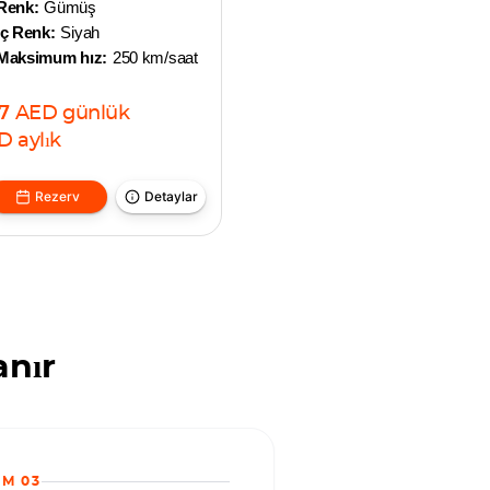
Renk:
Gümüş
İç Renk:
Siyah
Maksimum hız:
250 km/saat
7
AED
günlük
D
aylık
Rezerv
Detaylar
anır
IM 03