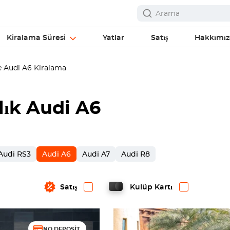
Kiralama Süresi
Yatlar
Satış
Hakkımı
 Audi A6 Kiralama
alık Audi A6
Audi RS3
Audi A6
Audi A7
Audi R8
Satış
Kulüp Kartı
NO DEPOSIT