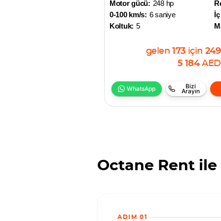
Motor gücü:
248 hp
R
0-100 km/s:
6 saniye
İç
Koltuk:
5
M
gelen
173
için
249
5 184
AED
Bizi
WhatsApp
Arayın
Octane Rent ile 
ADIM 01