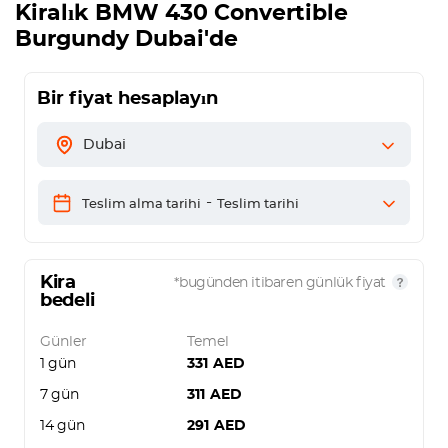
Kiralık
BMW 430 Convertible
Burgundy
Dubai'de
Bir fiyat hesaplayın
Dubai
-
Teslim alma tarihi
Teslim tarihi
Kira
*bugünden itibaren günlük fiyat
bedeli
Günler
Temel
1 gün
331
AED
7 gün
311
AED
14 gün
291
AED