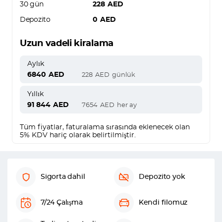
30 gün
228
AED
Depozito
0
AED
Uzun vadeli kiralama
Aylık
6840
AED
228
AED
günlük
Yıllık
91 844
AED
7654
AED
her ay
Tüm fiyatlar, faturalama sırasında eklenecek olan
5% KDV hariç olarak belirtilmiştir.
Sigorta dahil
Depozito yok
7/24 Çalışma
Kendi filomuz