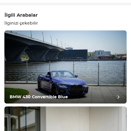
İlgili Arabalar
İlginizi çekebilir
Ekipman
Konforlu
İklim Kontrolü
Sürüş
BMW 430 Convertible Blue
Durum