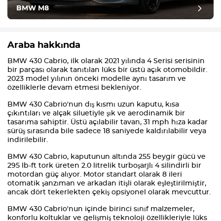
BMW M8
Araba hakkında
BMW 430 Cabrio, ilk olarak 2021 yılında 4 Serisi serisinin
bir parçası olarak tanıtılan lüks bir üstü açık otomobildir.
2023 model yılının önceki modelle aynı tasarım ve
özelliklerle devam etmesi bekleniyor.
BMW 430 Cabrio'nun dış kısmı uzun kaputu, kısa
çıkıntıları ve alçak siluetiyle şık ve aerodinamik bir
tasarıma sahiptir. Üstü açılabilir tavan, 31 mph hıza kadar
sürüş sırasında bile sadece 18 saniyede kaldırılabilir veya
indirilebilir.
BMW 430 Cabrio, kaputunun altında 255 beygir gücü ve
295 lb-ft tork üreten 2.0 litrelik turboşarjlı 4 silindirli bir
motordan güç alıyor. Motor standart olarak 8 ileri
otomatik şanzıman ve arkadan itişli olarak eşleştirilmiştir,
ancak dört tekerlekten çekiş opsiyonel olarak mevcuttur.
BMW 430 Cabrio'nun içinde birinci sınıf malzemeler,
konforlu koltuklar ve gelişmiş teknoloji özellikleriyle lüks