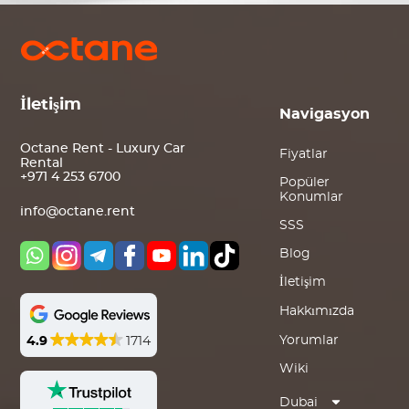
İletişim
Navigasyon
Octane Rent - Luxury Car
Fiyatlar
Rental
+971 4 253 6700
Popüler
Konumlar
info@octane.rent
SSS
Blog
İletişim
Hakkımızda
Yorumlar
4.9
1714
Wiki
Dubai