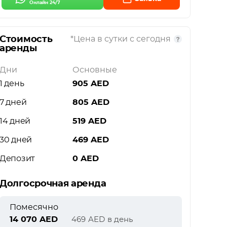
Онлайн 24/7
Стоимость
*Цена в сутки с сегодня
аренды
Дни
Основные
1 день
905
AED
7 дней
805
AED
14 дней
519
AED
30 дней
469
AED
Депозит
0
AED
Долгосрочная аренда
Помесячно
14 070
AED
469
AED
в день