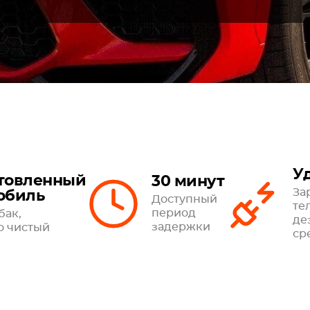
У
товленный
30 минут
За
обиль
Доступный
те
период
бак,
де
задержки
о чистый
ср