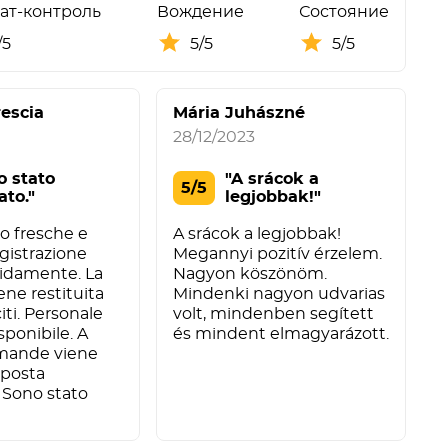
ат-контроль
Вождение
Состояние
/5
5/5
5/5
escia
Mária Juhászné
28/12/2023
o stato
"A srácok a
5/5
ato."
legjobbak!"
o fresche e
A srácok a legjobbak!
egistrazione
Megannyi pozitív érzelem.
pidamente. La
Nagyon köszönöm.
ene restituita
Mindenki nagyon udvarias
iti. Personale
volt, mindenben segített
sponibile. A
és mindent elmagyarázott.
omande viene
sposta
. Sono stato