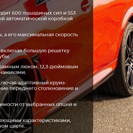
одит 600 лошадиных сил и 553
той автоматической коробкой
ы, а его максимальная скорость
, включая большую решетку
убы.
орамным люком, 12,3-дюймовым
инамиками.
ключая адаптивный круиз-
ние переднего столкновения и
симости от выбранных опций и
ляющими характеристиками,
ом цвете.