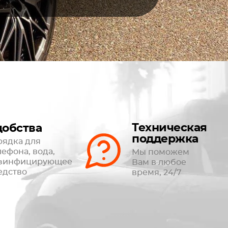
Техническая
добства
поддержка
рядка для
лефона, вода,
Мы поможем
зинфицирующее
Вам в любое
едство
время, 24/7