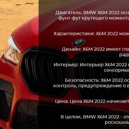
Двигатель: BMW X6M 2022 осн
фунт-фут крутящего момента
Характеристики: X6M 2022 може
Дизайн: X6M 2022 имеет г
рад
Интерьер: Интерьер X6M 2022
сенсорным
Безопасность: X6M 2022 
контроль, предупреждение о 
Цена: Цена X6M 2022 начинае
В целом, BMW X6M 2022 - 
роскошны