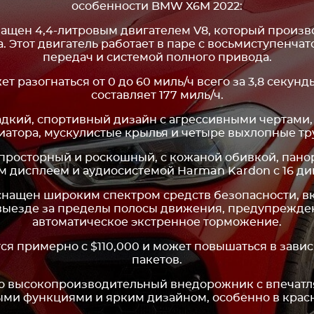
особенности BMW X6M 2022:
ащен 4,4-литровым двигателем V8, который произв
. Этот двигатель работает в паре с восьмиступенча
передач и системой полного привода.
т разогнаться от 0 до 60 миль/ч всего за 3,8 секунд
составляет 177 миль/ч.
ладкий, спортивный дизайн с агрессивными чертами
иатора, мускулистые крылья и четыре выхлопные тр
 просторный и роскошный, с кожаной обивкой, пан
 дисплеем и аудиосистемой Harman Kardon с 16 д
оснащен широким спектром средств безопасности, в
выезде за пределы полосы движения, предупрежде
автоматическое экстренное торможение.
тся примерно с $110,000 и может повышаться в зави
пакетов.
это высокопроизводительный внедорожник с впечат
ми функциями и ярким дизайном, особенно в красн