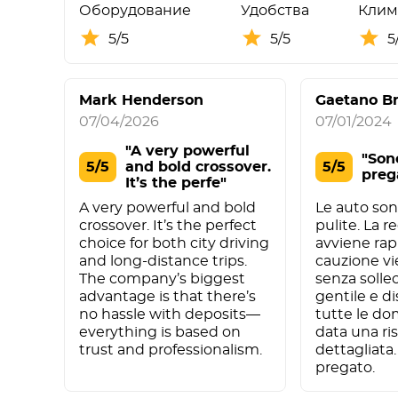
Оборудование
Удобства
Клим
5/5
5/5
5
Mark Henderson
Gaetano Br
07/04/2026
07/01/2024
"A very powerful
"Son
5/5
and bold crossover.
5/5
preg
It’s the perfe"
A very powerful and bold
Le auto son
crossover. It’s the perfect
pulite. La r
choice for both city driving
avviene ra
and long-distance trips.
cauzione vi
The company’s biggest
senza sollec
advantage is that there’s
gentile e di
no hassle with deposits—
tutte le d
everything is based on
data una ri
trust and professionalism.
dettagliata
pregato.