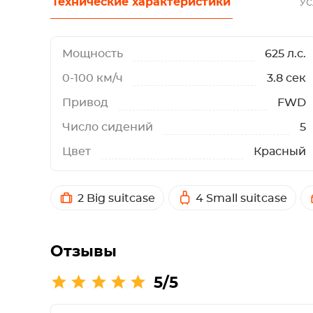
Технические характеристики
Ус
Мощность
625 л.с.
0-100 км/ч
3.8 сек
Привод
FWD
Число сидений
5
Цвет
Красный
2 Big suitcase
4 Small suitcase
Отзывы
5/5