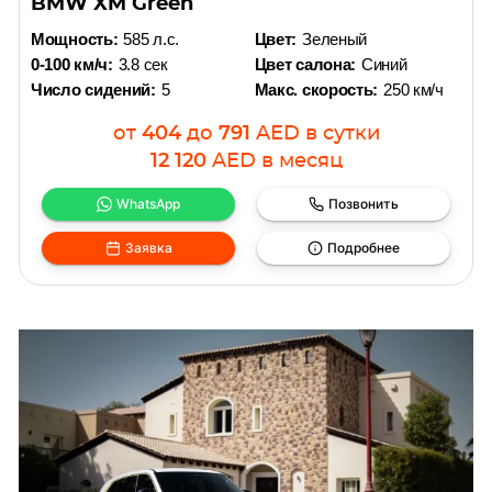
BMW XM Green
Мощность:
585 л.с.
Цвет:
Зеленый
0-100 км/ч:
3.8 сек
Цвет салона:
Синий
Число сидений:
5
Макс. скорость:
250 км/ч
от
404
до
791
AED
в сутки
12 120
AED
в месяц
WhatsApp
Позвонить
Заявка
Подробнее