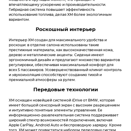
впечатляющему ускорению и производительности.
Гибридная система повышает эффективность
использования топлива, делая XM более экологичным
вариантом.
Роскошный интерьер
Интерьер XM создан для максимального удобства и
роскоши: в отделке салона использованы такие
престижные материалы, как высококачественная кожа,
дерево и металлические акценты. Сиденья имеют
эргономичный дизайн и предлагают множество вариантов
регулировки, обеспечивая максимальный комфорт для
всех 5 пассажиров. Усовершенствованный климат-контроль
и звукоизоляция способствуют созданию тихой и
премиальной атмосферы за рулем.
Передовые технологии
XM оснащен новейшей системой iDrive от BMW, которая
имеет большой сенсорный экран с высоким разрешением
и интуитивно понятные элементы управления. Ее
информационно-развлекательная система поддерживает
широкий спектр возможностей подключения, включая
Apple CarPlay, Android Auto и беспроводную зарядку. Кроме
того, XM может похвастаться набором передовых систем