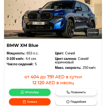
BMW XM Blue
Мощность:
653 л.с.
Цвет:
Синий
0-100 км/ч:
4.4 сек
Цвет салона:
Синий/
коричневый
Число сидений:
5
Макс. скорость:
250 км/ч
от
404
до
791
AED
в сутки
12 120
AED
в месяц
WhatsApp
Позвонить
Заявка
Подробнее