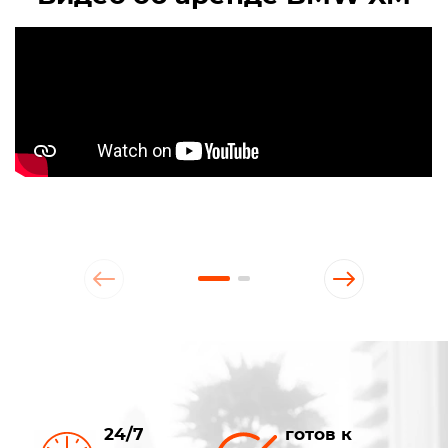
24/7
готов к