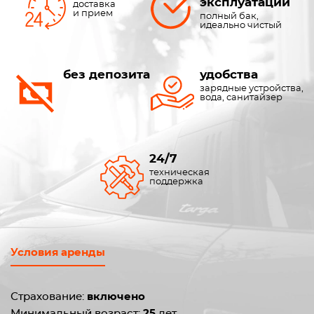
эксплуатации
доставка
и прием
полный бак,
идеально чистый
без депозита
удобства
зарядные устройства,
вода, санитайзер
24/7
техническая
поддержка
Условия аренды
Страхование:
включено
Минимальный возраст:
25
лет