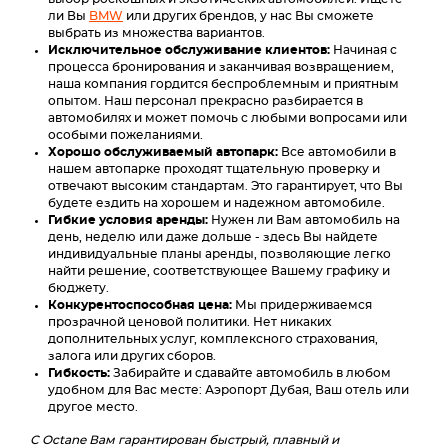
ли Вы
BMW
или других брендов, у нас Вы сможете
выбрать из множества вариантов.
Исключительное обслуживание клиентов:
Начиная с
процесса бронирования и заканчивая возвращением,
наша компания гордится беспроблемным и приятным
опытом. Наш персонал прекрасно разбирается в
автомобилях и может помочь с любыми вопросами или
особыми пожеланиями.
Хорошо обслуживаемый автопарк:
Все автомобили в
нашем автопарке проходят тщательную проверку и
отвечают высоким стандартам. Это гарантирует, что Вы
будете ездить на хорошем и надежном автомобиле.
Гибкие условия аренды:
Нужен ли Вам автомобиль на
день, неделю или даже дольше - здесь Вы найдете
индивидуальные планы аренды, позволяющие легко
найти решение, соответствующее Вашему графику и
бюджету.
Конкурентоспособная цена:
Мы придерживаемся
прозрачной ценовой политики. Нет никаких
дополнительных услуг, комплексного страхования,
залога или других сборов.
Гибкость:
Забирайте и сдавайте автомобиль в любом
удобном для Вас месте: Аэропорт Дубая, Ваш отель или
другое место.
С Octane Вам гарантирован быстрый, плавный и