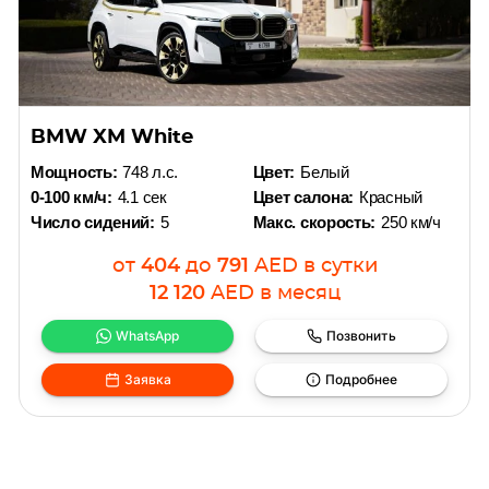
BMW XM White
Мощность:
748 л.с.
Цвет:
Белый
0-100 км/ч:
4.1 сек
Цвет салона:
Красный
Число сидений:
5
Макс. скорость:
250 км/ч
от
404
до
791
AED
в сутки
12 120
AED
в месяц
WhatsApp
Позвонить
Заявка
Подробнее