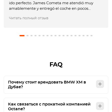
ido perfecto. James Cometa me atendió muy
amablemente y entregó el coche en pocos
minutos. Entregue el coche muy tarde y me
Читать полный отзыв
dijeron que me tenían que cobrar un extra, pero
les expliqué que no me lo habían comunicado
previamente y no pusieron problema en no hacer
el cargo. El coche estaba en perfecto estado.
Recomiendo usar este servicio.
FAQ
Почему стоит арендовать BMW XM в
Дубае?
Как связаться с прокатной компанией
Octane?