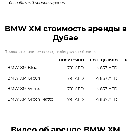
беззаботный процесс аренды.
BMW XM
стоимость аренды в
Дубае
Проведите пальцем влево, чтобы увидеть больше
ПОСУТОЧНО
ПОНЕДЕЛЬНО
ПО
BMW XM Blue
791
AED
4 837
AED
1
BMW XM Green
791
AED
4 837
AED
1
BMW XM White
791
AED
4 837
AED
1
BMW XM Green Matte
791
AED
4 837
AED
1
Видео об аренде BMW XM