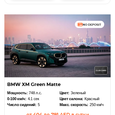
NO DEPOSIT
BMW XM Green Matte
Мощность:
748 л.с.
Цвет:
Зеленый
0-100 км/ч:
4.1 сек
Цвет салона:
Красный
Число сидений:
5
Макс. скорость:
250 км/ч