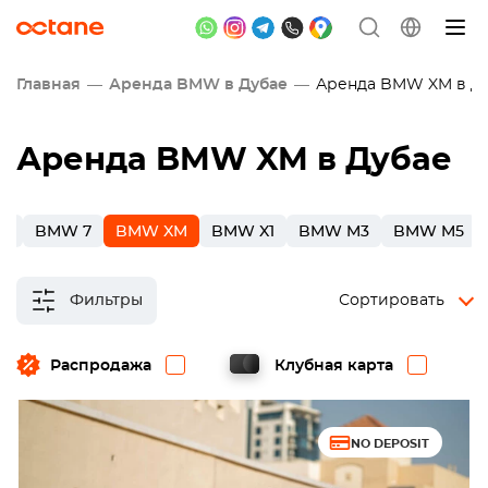
Главная
Аренда BMW в Дубае
Аренда BMW XM в Д
Аренда BMW XM в Дубае
3
BMW 7
BMW XM
BMW X1
BMW M3
BMW M5
Фильтры
Сортировать
Распродажа
Клубная карта
NO DEPOSIT