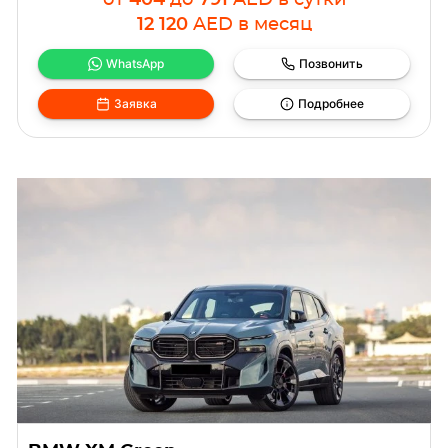
от
404
до
791
AED
в сутки
12 120
AED
в месяц
WhatsApp
Позвонить
Заявка
Подробнее