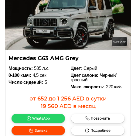
Mercedes G63 AMG Grey
Мощность:
585 л.с.
Цвет:
Серый
0-100 км/ч:
4,5 сек
Цвет салона:
Черный/
красный
Число сидений:
5
Макс. скорость:
220 км/ч
от
652
до
1 256
AED
в сутки
19 560
AED
в месяц
WhatsApp
Позвонить
Заявка
Подробнее