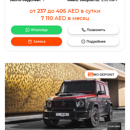
от
237
до
405
AED
в сутки
7 110
AED
в месяц
WhatsApp
Позвонить
Заявка
Подробнее
NO DEPOSIT