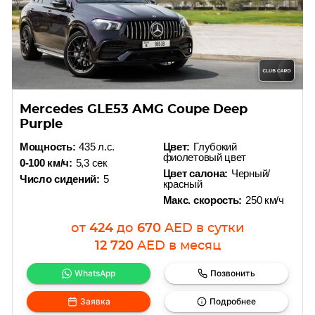
Mercedes GLE53 AMG Coupe Deep
Purple
Мощность:
435 л.с.
Цвет:
Глубокий
фиолетовый цвет
0-100 км/ч:
5,3 сек
Цвет салона:
Черный/
Число сидений:
5
красный
Макс. скорость:
250 км/ч
от
424
до
670
AED
в сутки
12 720
AED
в месяц
WhatsApp
Позвонить
Заявка
Подробнее