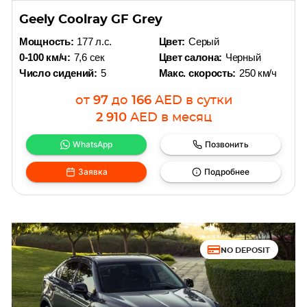
Geely Coolray GF Grey
Мощность:
177 л.с.
Цвет:
Серый
0-100 км/ч:
7,6 сек
Цвет салона:
Черный
Число сидений:
5
Макс. скорость:
250 км/ч
от
97
до
166
AED
в сутки
2 910
AED
в месяц
WhatsApp
Позвонить
Заявка
Подробнее
NO DEPOSIT