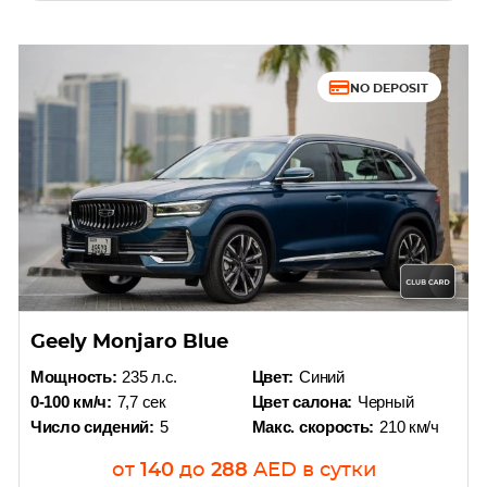
NO DEPOSIT
Geely Monjaro Blue
Мощность:
235 л.с.
Цвет:
Синий
0-100 км/ч:
7,7 сек
Цвет салона:
Черный
Число сидений:
5
Макс. скорость:
210 км/ч
от
140
до
288
AED
в сутки