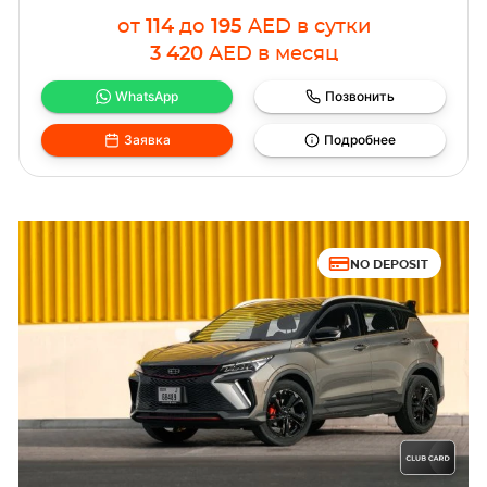
от
114
до
195
AED
в сутки
3 420
AED
в месяц
WhatsApp
Позвонить
Заявка
Подробнее
NO DEPOSIT