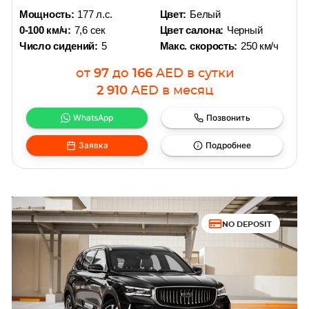
Мощность:
177 л.с.
Цвет:
Белый
0-100 км/ч:
7,6 сек
Цвет салона:
Черный
Число сидений:
5
Макс. скорость:
250 км/ч
от
97
до
166
AED
в сутки
2 910
AED
в месяц
WhatsApp
Позвонить
Заявка
Подробнее
NO DEPOSIT