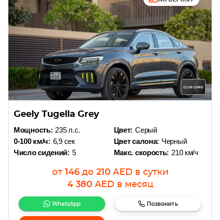
Geely Tugella Grey
Мощность:
235 л.с.
Цвет:
Серый
0-100 км/ч:
6,9 сек
Цвет салона:
Черный
Число сидений:
5
Макс. скорость:
210 км/ч
от
146
до
210
AED
в сутки
4 380
AED
в месяц
WhatsApp
Позвонить