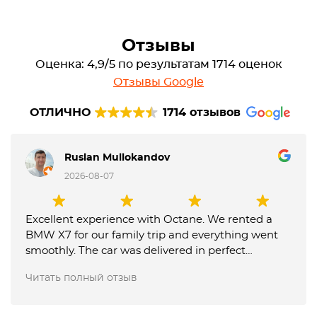
Отзывы
Оценка: 4,9/5 по результатам 1714 оценок
Отзывы Google
ОТЛИЧНО
1714 отзывов
Ruslan Mullokandov
2026-08-07
Excellent experience with Octane. We rented a
BMW X7 for our family trip and everything went
smoothly. The car was delivered in perfect
condition, communication was fast and
Читать полный отзыв
professional, and the team was very flexible with
our requests. They also made the airport return
very easy, and our USD 1,000 deposit was returned