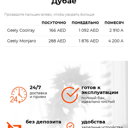
Дубае
Проведите пальцем влево, чтобы увидеть больше
ПОСУТОЧНО
ПОНЕДЕЛЬНО
ПОМЕСЯЧН
Geely Coolray
166
AED
1 092
AED
2 910
AE
Geely Monjaro
288
AED
1 876
AED
4 200
AE
24/7
готов к
эксплуатации
доставка
и прием
полный бак,
идеально чистый
без депозита
удобства
зарядные устройства,