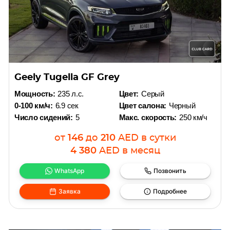
Geely Tugella GF Grey
Мощность:
235 л.с.
Цвет:
Серый
0-100 км/ч:
6.9 сек
Цвет салона:
Черный
Число сидений:
5
Макс. скорость:
250 км/ч
от
146
до
210
AED
в сутки
4 380
AED
в месяц
WhatsApp
Позвонить
Заявка
Подробнее