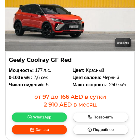
Geely Coolray GF Red
Мощность:
177 л.с.
Цвет:
Красный
0-100 км/ч:
7,6 сек
Цвет салона:
Черный
Число сидений:
5
Макс. скорость:
250 км/ч
от
97
до
166
AED
в сутки
2 910
AED
в месяц
WhatsApp
Позвонить
Заявка
Подробнее