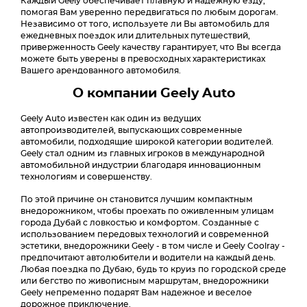
Каждый Geely обеспечивает плавную и надежную езду,
помогая Вам уверенно передвигаться по любым дорогам.
Независимо от того, используете ли Вы автомобиль для
ежедневных поездок или длительных путешествий,
приверженность Geely качеству гарантирует, что Вы всегда
можете быть уверены в превосходных характеристиках
Вашего арендованного автомобиля.
О компании Geely Auto
Geely Auto известен как один из ведущих
автопроизводителей, выпускающих современные
автомобили, подходящие широкой категории водителей.
Geely стал одним из главных игроков в международной
автомобильной индустрии благодаря инновационным
технологиям и совершенству.
По этой причине он становится лучшим компактным
внедорожником, чтобы проехать по оживленным улицам
города Дубай с ловкостью и комфортом. Созданные с
использованием передовых технологий и современной
эстетики, внедорожники Geely - в том числе и Geely Coolray -
предпочитают автолюбители и водители на каждый день.
Любая поездка по Дубаю, будь то круиз по городской среде
или бегство по живописным маршрутам, внедорожники
Geely непременно подарят Вам надежное и веселое
дорожное приключение.