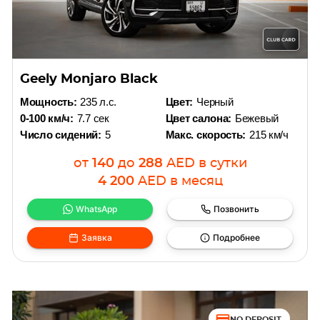
Geely Monjaro Black
Мощность:
235 л.с.
Цвет:
Черный
0-100 км/ч:
7.7 сек
Цвет салона:
Бежевый
Число сидений:
5
Макс. скорость:
215 км/ч
от
140
до
288
AED
в сутки
4 200
AED
в месяц
WhatsApp
Позвонить
Заявка
Подробнее
NO DEPOSIT