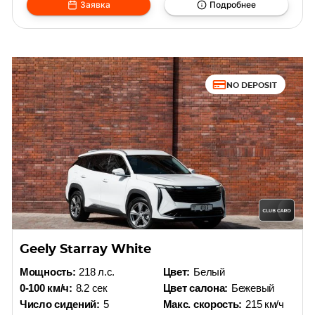
Заявка
Подробнее
NO DEPOSIT
Geely Starray White
Мощность:
218 л.с.
Цвет:
Белый
0-100 км/ч:
8.2 сек
Цвет салона:
Бежевый
Число сидений:
5
Макс. скорость:
215 км/ч