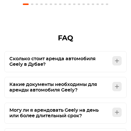
in full. We will definitely use Octane again and
recommend them to friends. Just be careful in
Abu Dhabi: you can't exceed speed sign by 20
kms / hour as in Dubai 🫨
FAQ
Сколько стоит аренда автомобиля
Geely в Дубае?
Какие документы необходимы для
аренды автомобиля Geely?
Могу ли я арендовать Geely на день
или более длительный срок?