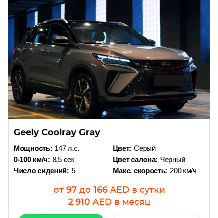
Geely Coolray Gray
Мощность:
147 л.с.
Цвет:
Серый
0-100 км/ч:
8,5 сек
Цвет салона:
Черный
Число сидений:
5
Макс. скорость:
200 км/ч
от
97
до
166
AED
в сутки
2 910
AED
в месяц