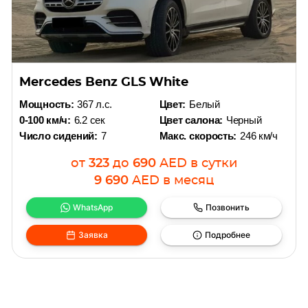
Mercedes Benz GLS White
Мощность:
367 л.с.
Цвет:
Белый
0-100 км/ч:
6.2 сек
Цвет салона:
Черный
Число сидений:
7
Макс. скорость:
246 км/ч
от
323
до
690
AED
в сутки
9 690
AED
в месяц
WhatsApp
Позвонить
Заявка
Подробнее