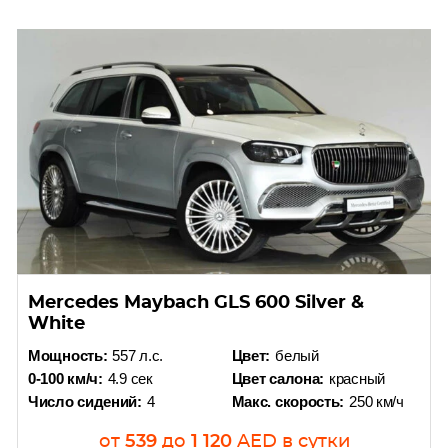
Mercedes Maybach GLS 600 Silver &
White
Мощность:
557 л.с.
Цвет:
белый
0-100 км/ч:
4.9 сек
Цвет салона:
красный
Число сидений:
4
Макс. скорость:
250 км/ч
от
539
до
1 120
AED
в сутки