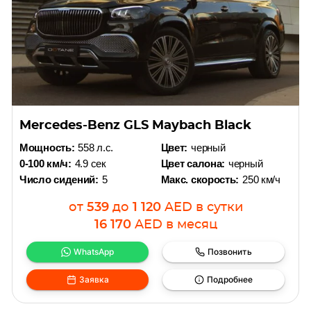
Mercedes-Benz GLS Maybach Black
Мощность:
558 л.с.
Цвет:
черный
0-100 км/ч:
4.9 сек
Цвет салона:
черный
Число сидений:
5
Макс. скорость:
250 км/ч
от
539
до
1 120
AED
в сутки
16 170
AED
в месяц
WhatsApp
Позвонить
Заявка
Подробнее