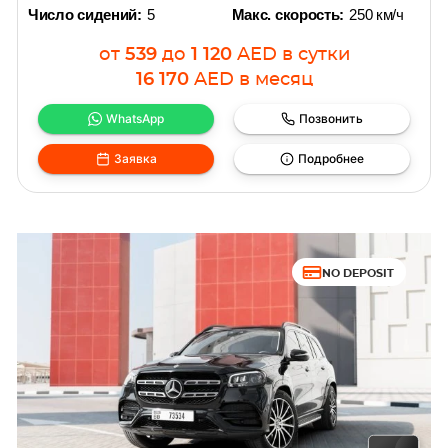
Число сидений:
5
Макс. скорость:
250 км/ч
от
539
до
1 120
AED
в сутки
16 170
AED
в месяц
WhatsApp
Позвонить
Заявка
Подробнее
NO DEPOSIT