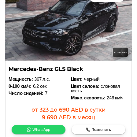
Mercedes-Benz GLS Black
Мощность:
367 л.с.
Цвет:
черный
0-100 км/ч:
6.2 сек
Цвет салона:
слоновая
кость
Число сидений:
7
Макс. скорость:
246 км/ч
от
323
до
690
AED
в сутки
9 690
AED
в месяц
WhatsApp
Позвонить