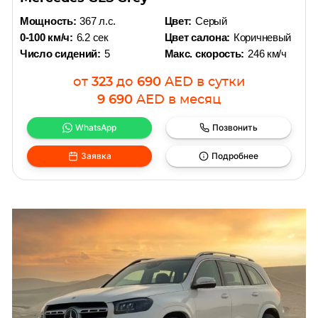
Мощность:
367 л.с.
Цвет:
Серый
0-100 км/ч:
6.2 сек
Цвет салона:
Коричневый
Число сидений:
5
Макс. скорость:
246 км/ч
от
323
до
690
AED
в сутки
9 690
AED
в месяц
WhatsApp
Позвонить
Заявка
Подробнее