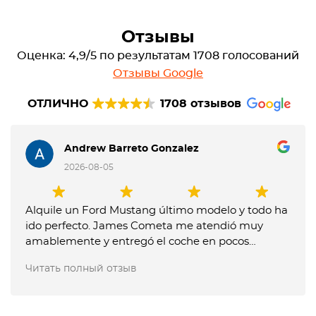
Отзывы
Оценка: 4,9/5 по результатам 1708 голосований
Отзывы Google
ОТЛИЧНО
1708 отзывов
Andrew Barreto Gonzalez
2026-08-05
Alquile un Ford Mustang último modelo y todo ha
ido perfecto. James Cometa me atendió muy
amablemente y entregó el coche en pocos
minutos. Entregue el coche muy tarde y me
Читать полный отзыв
dijeron que me tenían que cobrar un extra, pero
les expliqué que no me lo habían comunicado
previamente y no pusieron problema en no hacer