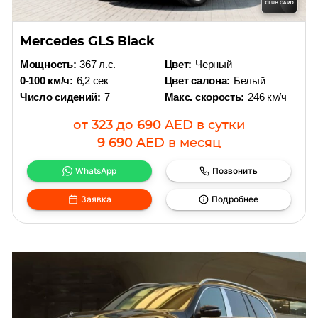
Mercedes GLS Black
Мощность:
367 л.с.
Цвет:
Черный
0-100 км/ч:
6,2 сек
Цвет салона:
Белый
Число сидений:
7
Макс. скорость:
246 км/ч
от
323
до
690
AED
в сутки
9 690
AED
в месяц
WhatsApp
Позвонить
Заявка
Подробнее