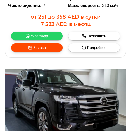
Число сидений:
7
Макс. скорость:
210 км/ч
от
251
до
358
AED
в сутки
7 533
AED
в месяц
WhatsApp
Позвонить
Заявка
Подробнее