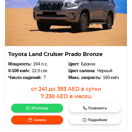
Toyota Land Cruiser Prado Bronze
Мощность:
164 л.с.
Цвет:
Бронза
0-100 км/ч:
13.9 сек
Цвет салона:
Черный
Число сидений:
7
Макс. скорость:
160 км/ч
от
241
до
393
AED
в сутки
7 230
AED
в месяц
WhatsApp
Позвонить
Заявка
Подробнее