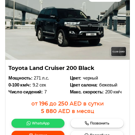
Toyota Land Cruiser 200 Black
Мощность:
271 л.с.
Цвет:
черный
0-100 км/ч:
9.2 сек
Цвет салона:
бежевый
Число сидений:
7
Макс. скорость:
200 км/ч
от
196
до
250
AED
в сутки
5 880
AED
в месяц
WhatsApp
Позвонить