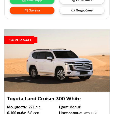
WhatsApp
Позвонить
Заявка
Подробнее
SUPER SALE
Toyota Land Cruiser 300 White
Мощность:
271 л.с.
Цвет:
белый
0-100 км/ч:
6.8 сек
Цвет салона:
черный