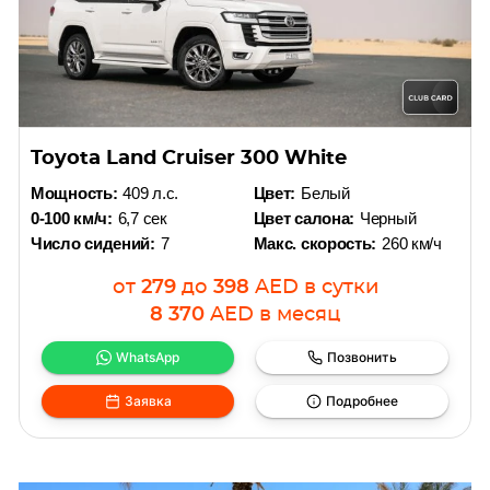
Toyota Land Cruiser 300 White
Мощность:
409 л.с.
Цвет:
Белый
0-100 км/ч:
6,7 сек
Цвет салона:
Черный
Число сидений:
7
Макс. скорость:
260 км/ч
от
279
до
398
AED
в сутки
8 370
AED
в месяц
WhatsApp
Позвонить
Заявка
Подробнее