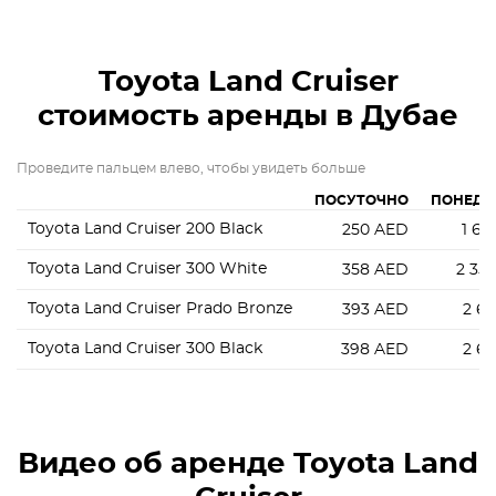
Toyota Land Cruiser
стоимость аренды в Дубае
Проведите пальцем влево, чтобы увидеть больше
ПОСУТОЧНО
ПОНЕДЕ
Toyota Land Cruiser 200 Black
250
AED
1 61
Toyota Land Cruiser 300 White
358
AED
2 35
Toyota Land Cruiser Prado Bronze
393
AED
2 61
Toyota Land Cruiser 300 Black
398
AED
2 61
Видео об аренде Toyota Land