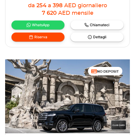
da
254
a
398
AED
giornaliero
7 620
AED
mensile
WhatsApp
Chiamateci
Riserva
Dettagli
NO DEPOSIT