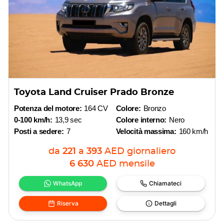
Toyota Land Cruiser Prado Bronze
Potenza del motore:
164 CV
Colore:
Bronzo
0-100 km/h:
13,9 sec
Colore interno:
Nero
Posti a sedere:
7
Velocità massima:
160 km/h
da
221
a
393
AED
giornaliero
6 630
AED
mensile
WhatsApp
Chiamateci
Riserva
Dettagli