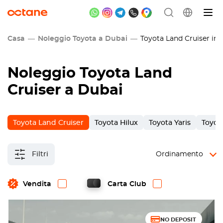
Casa
Noleggio Toyota a Dubai
Toyota Land Cruiser in a
Noleggio Toyota Land
Cruiser a Dubai
Toyota Land Cruiser
Toyota Hilux
Toyota Yaris
Toyot
Filtri
Ordinamento
Vendita
Carta Club
NO DEPOSIT