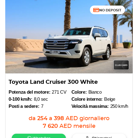
NO DEPOSIT
Toyota Land Cruiser 300 White
Potenza del motore:
271 CV
Colore:
Bianco
0-100 km/h:
8,0 sec
Colore interno:
Beige
Posti a sedere:
7
Velocità massima:
250 km/h
da
254
a
398
AED
giornaliero
7 620
AED
mensile