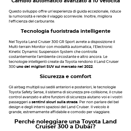
Cambio automatico avanzato a 10 velocità
Questo sviluppo offre un'esperienza di guida eccezionale, riduce
la rumorosità e rende il viaggio scorrevole. Inoltre, migliora
l'efficienza del carburante.
Tecnologia fuoristrada intelligente
Nel Toyota Land Cruiser 300 GR Sport avrete a disposizione il
Multi-terrain Monitor con modalità automatica, l'Electronic
Kinetic Dynamic Suspension System che controlla
costantemente l'ambiente circostante e altro ancora. Le
tecnologie intelligenti create da Toyota rendono il Land Cruiser
300
uno dei migliori SUV sul mercato nel 2022
.
Sicurezza e comfort
Gli airbag multipli sui sedili anteriori e posteriori, le tecnologie
Toyota Safety Sense, il sistema di sicurezza pre-collisione, il cruise
control avanzato e altre funzioni di sicurezza aiutano voi e i vostri
passeggeri a
sentirvi sicuri sulla strada
. Per non parlare del bel
design e degli interni spaziosi del Land Cruiser. Il veicolo è
grande, estremamente affidabile e comodo per viaggiare.
Perché noleggiare una Toyota Land
Cruiser 300 a Dubai?