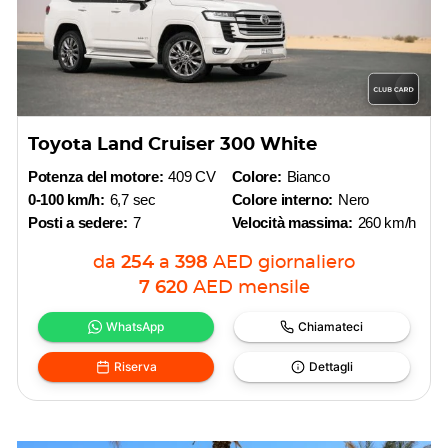
Toyota Land Cruiser 300 White
Potenza del motore:
409 CV
Colore:
Bianco
0-100 km/h:
6,7 sec
Colore interno:
Nero
Posti a sedere:
7
Velocità massima:
260 km/h
da
254
a
398
AED
giornaliero
7 620
AED
mensile
WhatsApp
Chiamateci
Riserva
Dettagli