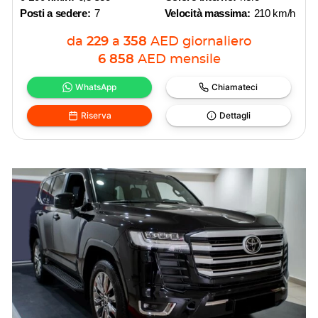
Posti a sedere:
7
Velocità massima:
210 km/h
da
229
a
358
AED
giornaliero
6 858
AED
mensile
WhatsApp
Chiamateci
Riserva
Dettagli