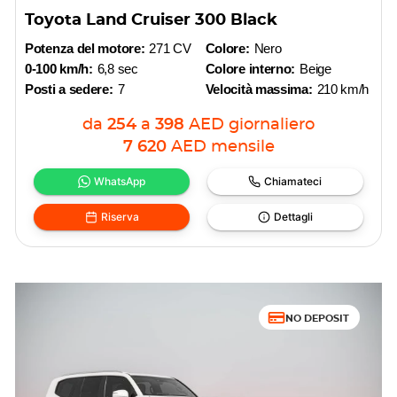
Toyota Land Cruiser 300 Black
Potenza del motore:
271 CV
Colore:
Nero
0-100 km/h:
6,8 sec
Colore interno:
Beige
Posti a sedere:
7
Velocità massima:
210 km/h
da
254
a
398
AED
giornaliero
7 620
AED
mensile
WhatsApp
Chiamateci
Riserva
Dettagli
NO DEPOSIT