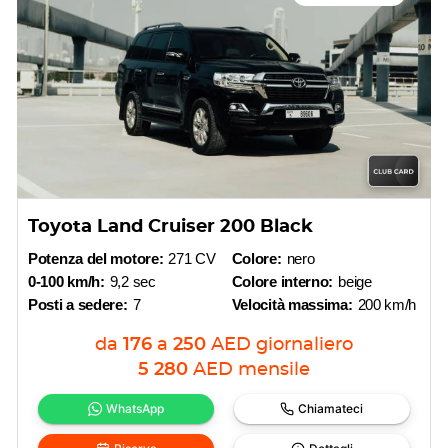
Toyota Land Cruiser 200 Black
Potenza del motore:
271 CV
Colore:
nero
0-100 km/h:
9,2 sec
Colore interno:
beige
Posti a sedere:
7
Velocità massima:
200 km/h
da
176
a
250
AED
giornaliero
5 280
AED
mensile
WhatsApp
Chiamateci