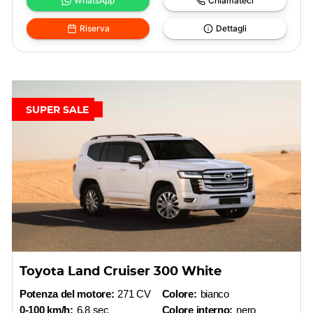
WhatsApp
Chiamateci
Riserva
Dettagli
SUPER SALE
Toyota Land Cruiser 300 White
Potenza del motore:
271 CV
Colore:
bianco
0-100 km/h:
6,8 sec
Colore interno:
nero