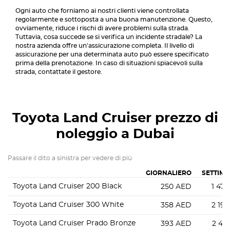
Ogni auto che forniamo ai nostri clienti viene controllata
regolarmente e sottoposta a una buona manutenzione. Questo,
ovviamente, riduce i rischi di avere problemi sulla strada.
Tuttavia, cosa succede se si verifica un incidente stradale? La
nostra azienda offre un'assicurazione completa. Il livello di
assicurazione per una determinata auto può essere specificato
prima della prenotazione. In caso di situazioni spiacevoli sulla
strada, contattate il gestore.
Toyota Land Cruiser
prezzo di
noleggio a Dubai
Passare il dito a sinistra per vedere di più
GIORNALIERO
SETTIM
Toyota Land Cruiser 200 Black
250
AED
1 470
Toyota Land Cruiser 300 White
358
AED
2 192
Toyota Land Cruiser Prado Bronze
393
AED
2 471