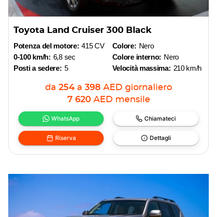
Toyota Land Cruiser 300 Black
Potenza del motore:
415 CV
Colore:
Nero
0-100 km/h:
6,8 sec
Colore interno:
Nero
Posti a sedere:
5
Velocità massima:
210 km/h
da
254
a
398
AED
giornaliero
7 620
AED
mensile
WhatsApp
Chiamateci
Riserva
Dettagli