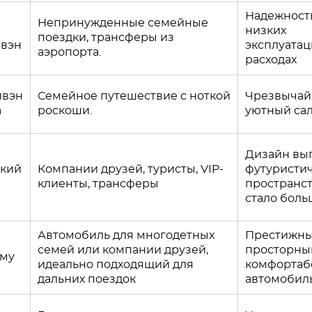
Надежност
Непринужденные семейные
низких
поездки, трансферы из
вэн
эксплуата
аэропорта.
расходах
ивэн
Семейное путешествие с ноткой
Чрезвычай
а
роскоши.
уютный са
Дизайн вы
ский
Компании друзей, туристы, VIP-
футуристич
клиенты, трансферы
пространс
стало боль
Автомобиль для многодетных
Престижны
семей или компании друзей,
просторны
му
идеально подходящий для
комфортаб
дальних поездок
автомобил