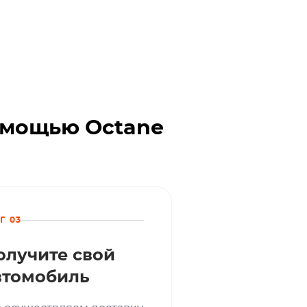
помощью Octane
Г 03
олучите свой
втомобиль