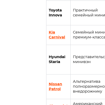
Toyota
Практичный
Innova
семейный мини
Kia
Семейный мин
Carnival
премиум-класс
Hyundai
Представитель
Staria
минивэн
Альтернатива
Nissan
полноразмерно
Patrol
внедорожнику
Американский