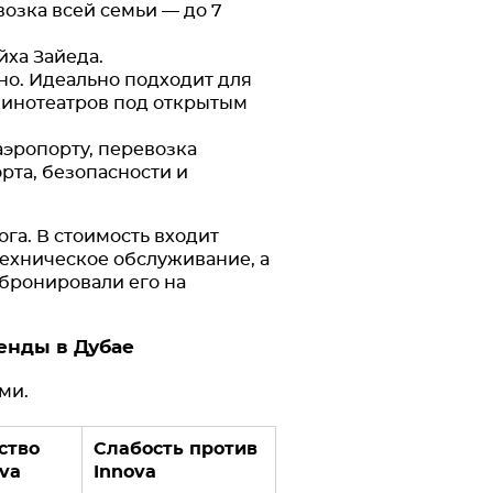
возка всей семьи — до 7
йха Зайеда.
но. Идеально подходит для
 кинотеатров под открытым
аэропорту, перевозка
рта, безопасности и
га. В стоимость входит
техническое обслуживание, а
абронировали его на
енды в Дубае
ами.
ство
Слабость против
va
Innova