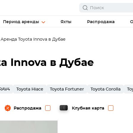
Период аренды
Яхты
Распродажа
О
Аренда Toyota Innova в Дубае
a Innova в Дубае
 RAV4
Toyota Hiace
Toyota Fortuner
Toyota Corolla
To
Распродажа
Клубная карта