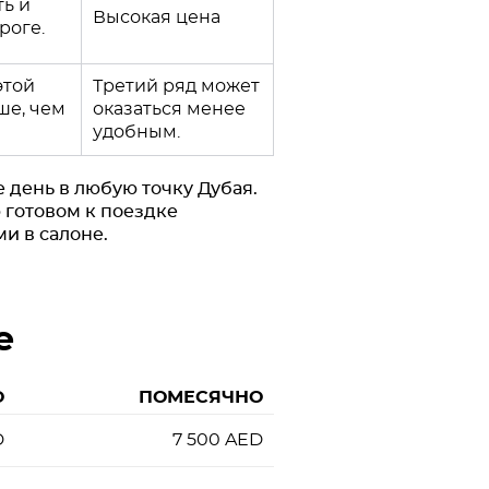
ь и
Высокая цена
роге.
этой
Третий ряд может
ше, чем
оказаться менее
удобным.
е день в любую точку Дубая.
 готовом к поездке
ми в салоне.
е
О
ПОМЕСЯЧНО
D
7 500
AED