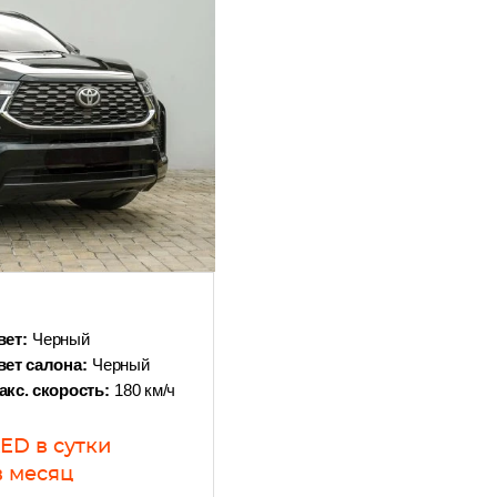
вет:
Черный
вет салона:
Черный
акс. скорость:
180 км/ч
AED
в сутки
в месяц