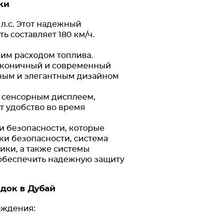
ки
 л.с. Этот надежный
ь составляет 180 км/ч.
ким расходом топлива.
аконичный и современный
льным и элегантным дизайном
 сенсорным дисплеем,
т удобство во время
и безопасности, которые
ки безопасности, система
ики, а также системы
 обеспечить надежную защиту
док в Дубай
ождения: