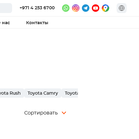
+971 4 253 6700
 нас
Контакты
yota Rush
Toyota Camry
Toyota Supra
Toyota Innova
Сортировать