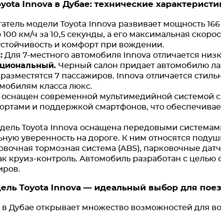
oyota Innova в Дубае: технические характеристи
атель модели Toyota Innova развивает мощность 166
100 км/ч за 10,5 секунды, а его максимальная скорост
стойчивость и комфорт при вождении.
:
Для 7-местного автомобиля Innova отличается низ
кциональный.
Черный салон придает автомобилю л
 разместятся 7 пассажиров. Innova отличается сти
омобилям класса люкс.
 оснащен современной мультимедийной системой с
портами и поддержкой смартфонов, что обеспечивае
дель Toyota Innova оснащена передовыми системам
ную уверенность на дороге. К ним относятся подуш
вочная тормозная система (ABS), парковочные датч
ак круиз-контроль. Автомобиль разработан с целью
иров.
ель Toyota Innova — идеальный выбор для поез
a в Дубае открывает множество возможностей для в