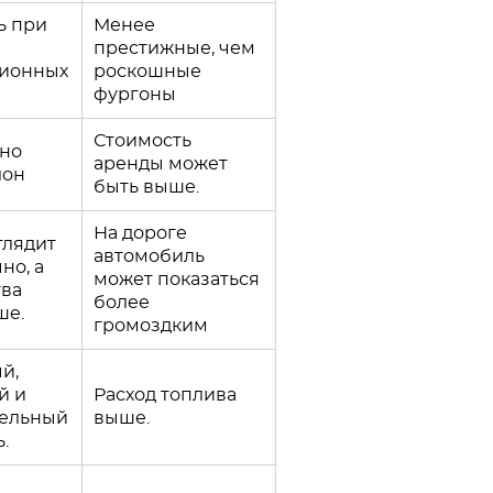
ь при
Менее
престижные, чем
ционных
роскошные
фургоны
Стоимость
но
аренды может
лон
быть выше.
На дороге
глядит
автомобиль
но, а
может показаться
тва
более
ше.
громоздким
й,
й и
Расход топлива
ельный
выше.
ь.