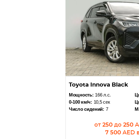
Toyota Innova Black
Мощность:
166 л.с.
Ц
0-100 км/ч:
10,5 сек
Ц
Число сидений:
7
М
от
250
до
250
7 500
AED