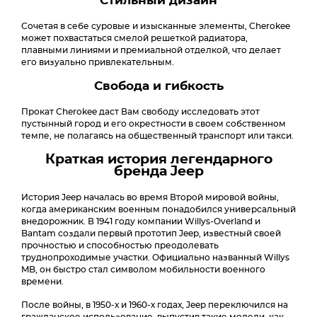
Стильный дизайн
Сочетая в себе суровые и изысканные элементы, Cherokee
может похвастаться смелой решеткой радиатора,
плавными линиями и премиальной отделкой, что делает
его визуально привлекательным.
Свобода и гибкость
Прокат Cherokee даст Вам свободу исследовать этот
пустынный город и его окрестности в своем собственном
темпе, не полагаясь на общественный транспорт или такси.
Краткая история легендарного
бренда Jeep
История Jeep началась во время Второй мировой войны,
когда американским военным понадобился универсальный
внедорожник. В 1941 году компании Willys-Overland и
Bantam создали первый прототип Jeep, известный своей
прочностью и способностью преодолевать
труднопроходимые участки. Официально названный Willys
MB, он быстро стал символом мобильности военного
времени.
После войны, в 1950-х и 1960-х годах, Jeep переключился на