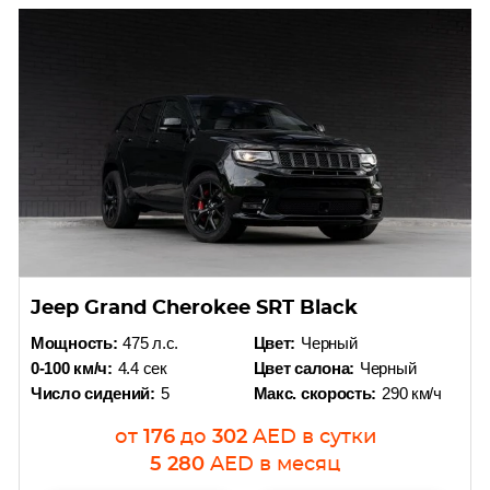
Jeep Grand Cherokee SRT Black
Мощность:
475 л.с.
Цвет:
Черный
0-100 км/ч:
4.4 сек
Цвет салона:
Черный
Число сидений:
5
Макс. скорость:
290 км/ч
от
176
до
302
AED
в сутки
5 280
AED
в месяц