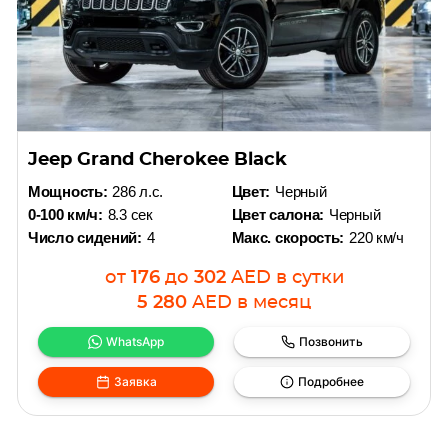
Jeep Grand Cherokee Black
Мощность:
286 л.с.
Цвет:
Черный
0-100 км/ч:
8.3 сек
Цвет салона:
Черный
Число сидений:
4
Макс. скорость:
220 км/ч
от
176
до
302
AED
в сутки
5 280
AED
в месяц
WhatsApp
Позвонить
Заявка
Подробнее