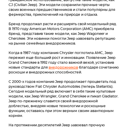
гражданское использование, выпустив такие модели, как
CJ (Civilian Jeep). Эти модели сохранили прочные черты
своих военных предшественников и стали популярны для
фермерства, приключений на природе и отдыха.
Бренд продолжал расти и расширять свой модельный ряд.
В 1970 году American Motors Corporation (AMC) приобрела
бренд, представив такие модели, как Jeep Wagoneer и
Cherokee. Эти новинки помогли Jeep завоевать репутацию
на рынке семейных внедорожников.
Когда в 1987 году компания Chrysler поглотила AMC, Jeep
пережил еще больший рост и инновации. Появление Jeep
Grand Cherokee в 1992 году стало важной вехой, установив
новые стандарты для
внедорожников
благодаря сочетанию
роскоши и внедорожных способностей.
С 2000-х годов компания Jeep продолжает процветать под
руководством Fiat Chrysler Automobiles (теперь Stellantis).
Сегодня модельный ряд включает в себя такие культовые
модели, как Jeep Wrangler, Grand Cherokee и пикап Gladiator.
Jeep по-прежнему славится своей внедорожной
доблестью, внедряя новые технологии и роскошные
функции, оставаясь при этом верным своим авантюрным
корням.
На протяжении десятилетий Jeep завоевал прочную