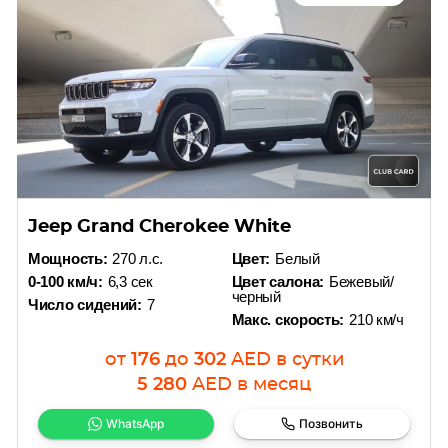
Jeep Grand Cherokee White
Мощность:
270 л.с.
Цвет:
Белый
0-100 км/ч:
6,3 сек
Цвет салона:
Бежевый/
черный
Число сидений:
7
Макс. скорость:
210 км/ч
от
176
до
302
AED
в сутки
5 280
AED
в месяц
WhatsApp
Позвонить