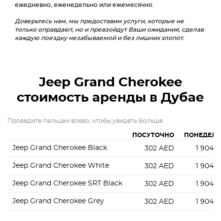
ежедневно, еженедельно или ежемесячно.
Доверьтесь нам, мы предоставим услуги, которые не
только оправдают, но и превзойдут Ваши ожидания, сделав
каждую поездку незабываемой и без лишних хлопот.
Jeep Grand Cherokee
стоимость аренды в Дубае
Проведите пальцем влево, чтобы увидеть больше
ПОСУТОЧНО
ПОНЕДЕЛ
Jeep Grand Cherokee Black
302
AED
1 904
A
Jeep Grand Cherokee White
302
AED
1 904
A
Jeep Grand Cherokee SRT Black
302
AED
1 904
A
Jeep Grand Cherokee Grey
302
AED
1 904
A