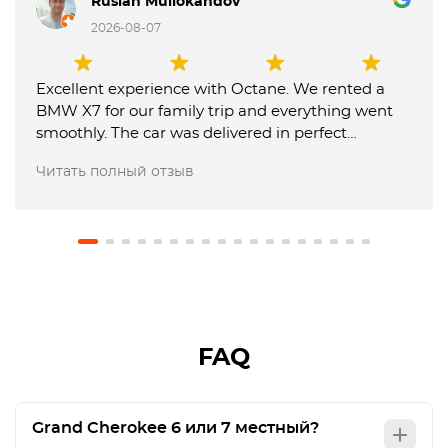
Ruslan Mullokandov
2026-08-07
Excellent experience with Octane. We rented a
BMW X7 for our family trip and everything went
smoothly. The car was delivered in perfect
condition, communication was fast and
Читать полный отзыв
professional, and the team was very flexible with
our requests. They also made the airport return
very easy, and our USD 1,000 deposit was returned
in full. We will definitely use Octane again and
recommend them to friends. Just be careful in
Abu Dhabi: you can't exceed speed sign by 20
kms / hour as in Dubai 🫨
FAQ
Grand Cherokee 6 или 7 местный?