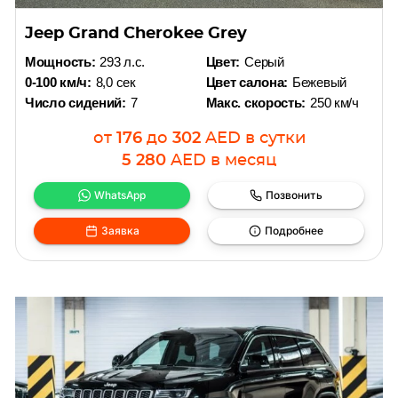
Jeep Grand Cherokee Grey
Мощность:
293 л.с.
Цвет:
Серый
0-100 км/ч:
8,0 сек
Цвет салона:
Бежевый
Число сидений:
7
Макс. скорость:
250 км/ч
от
176
до
302
AED
в сутки
5 280
AED
в месяц
WhatsApp
Позвонить
Заявка
Подробнее