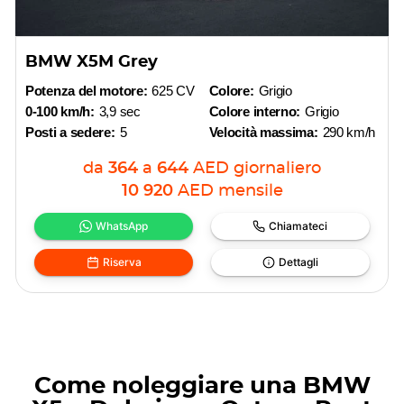
BMW X5M Grey
Potenza del motore:
625 CV
Colore:
Grigio
0-100 km/h:
3,9 sec
Colore interno:
Grigio
Posti a sedere:
5
Velocità massima:
290 km/h
da
364
a
644
AED
giornaliero
10 920
AED
mensile
WhatsApp
Chiamateci
Riserva
Dettagli
Come noleggiare una BMW