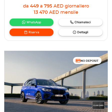
da
449
a
795
AED
giornaliero
13 470
AED
mensile
WhatsApp
Chiamateci
Riserva
Dettagli
NO DEPOSIT