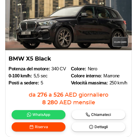
BMW X5 Black
Potenza del motore:
340 CV
Colore:
Nero
0-100 km/h:
5,5 sec
Colore interno:
Marrone
Posti a sedere:
5
Velocità massima:
250 km/h
da
276
a
526
AED
giornaliero
8 280
AED
mensile
WhatsApp
Chiamateci
Riserva
Dettagli