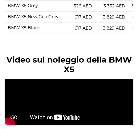
BMW X5 Grey
526
AED
3 332
AED
8 
BMW X5 New Gen Grey
617
AED
3 829
AED
8 
BMW X5 Black
617
AED
3 829
AED
8 
Video sul noleggio della BMW
X5