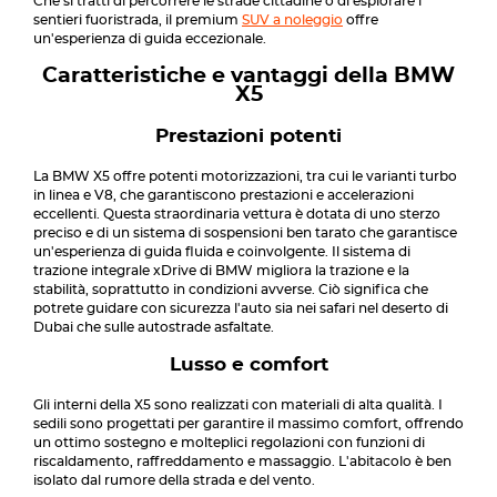
Che si tratti di percorrere le strade cittadine o di esplorare i
sentieri fuoristrada, il premium
SUV a noleggio
offre
un'esperienza di guida eccezionale.
Caratteristiche e vantaggi della BMW
X5
Prestazioni potenti
La BMW X5 offre potenti motorizzazioni, tra cui le varianti turbo
in linea e V8, che garantiscono prestazioni e accelerazioni
eccellenti. Questa straordinaria vettura è dotata di uno sterzo
preciso e di un sistema di sospensioni ben tarato che garantisce
un'esperienza di guida fluida e coinvolgente. Il sistema di
trazione integrale xDrive di BMW migliora la trazione e la
stabilità, soprattutto in condizioni avverse. Ciò significa che
potrete guidare con sicurezza l'auto sia nei safari nel deserto di
Dubai che sulle autostrade asfaltate.
Lusso e comfort
Gli interni della X5 sono realizzati con materiali di alta qualità. I
sedili sono progettati per garantire il massimo comfort, offrendo
un ottimo sostegno e molteplici regolazioni con funzioni di
riscaldamento, raffreddamento e massaggio. L'abitacolo è ben
isolato dal rumore della strada e del vento.