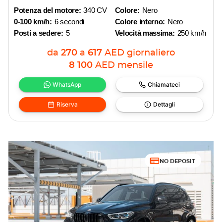
Potenza del motore:
340 CV
Colore:
Nero
0-100 km/h:
6 secondi
Colore interno:
Nero
Posti a sedere:
5
Velocità massima:
250 km/h
da
270
a
617
AED
giornaliero
8 100
AED
mensile
WhatsApp
Chiamateci
Riserva
Dettagli
NO DEPOSIT