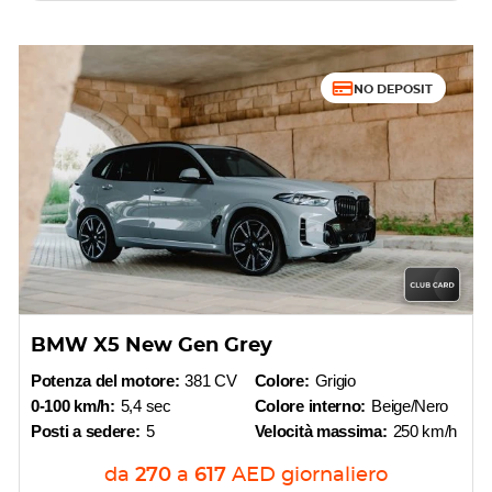
NO DEPOSIT
BMW X5 New Gen Grey
Potenza del motore:
381 CV
Colore:
Grigio
0-100 km/h:
5,4 sec
Colore interno:
Beige/Nero
Posti a sedere:
5
Velocità massima:
250 km/h
da
270
a
617
AED
giornaliero