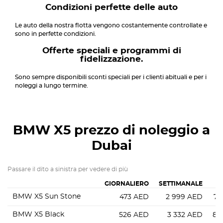
Condizioni perfette delle auto
Le auto della nostra flotta vengono costantemente controllate e
sono in perfette condizioni.
Offerte speciali e programmi di
fidelizzazione.
Sono sempre disponibili sconti speciali per i clienti abituali e per i
noleggi a lungo termine.
BMW X5
prezzo di noleggio a
Dubai
Passare il dito a sinistra per vedere di più
GIORNALIERO
SETTIMANALE
BMW X5 Sun Stone
473
AED
2 999
AED
7 
BMW X5 Black
526
AED
3 332
AED
8 