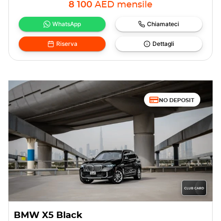
8 100
AED
mensile
WhatsApp
Chiamateci
Riserva
Dettagli
NO DEPOSIT
BMW X5 Black