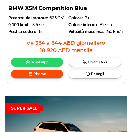
BMW X5M Competition Blue
Potenza del motore:
625 CV
Colore:
Blu
0-100 km/h:
3,5 sec
Colore interno:
Rosso
Posti a sedere:
5
Velocità massima:
250 km/h
da
364
a
644
AED
giornaliero
10 920
AED
mensile
WhatsApp
Chiamateci
Riserva
Dettagli
SUPER SALE