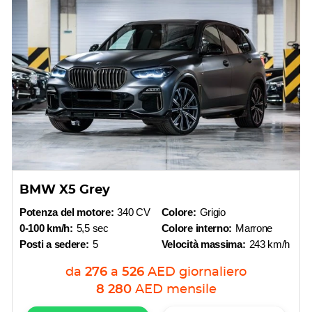
BMW X5 Grey
Potenza del motore:
340 CV
Colore:
Grigio
0-100 km/h:
5,5 sec
Colore interno:
Marrone
Posti a sedere:
5
Velocità massima:
243 km/h
da
276
a
526
AED
giornaliero
8 280
AED
mensile