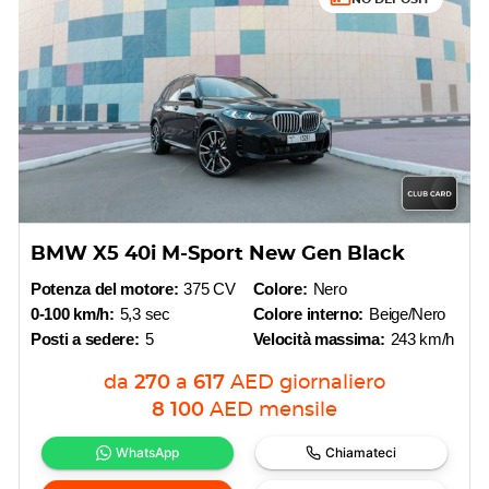
BMW X5 40i M-Sport New Gen Black
Potenza del motore:
375 CV
Colore:
Nero
0-100 km/h:
5,3 sec
Colore interno:
Beige/Nero
Posti a sedere:
5
Velocità massima:
243 km/h
da
270
a
617
AED
giornaliero
8 100
AED
mensile
WhatsApp
Chiamateci