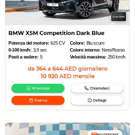
BMW X5M Competition Dark Blue
Potenza del motore:
625 CV
Colore:
Blu scuro
0-100 km/h:
3,9 sec
Colore interno:
Nero/Rosso
Posti a sedere:
5
Velocità massima:
250 km/h
da
364
a
644
AED
giornaliero
10 920
AED
mensile
WhatsApp
Chiamateci
Riserva
Dettagli
NO DEPOSIT