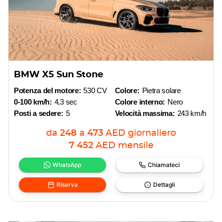
BMW X5 Sun Stone
Potenza del motore:
530 CV
Colore:
Pietra solare
0-100 km/h:
4,3 sec
Colore interno:
Nero
Posti a sedere:
5
Velocità massima:
243 km/h
da
248
a
473
AED
giornaliero
7 452
AED
mensile
WhatsApp
Chiamateci
Riserva
Dettagli