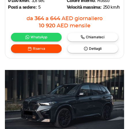
0-100 km/h:
3,8 sec
Colore interno:
Rosso
Posti a sedere:
5
Velocità massima:
250 km/h
da
364
a
644
AED
giornaliero
10 920
AED
mensile
WhatsApp
Chiamateci
Riserva
Dettagli