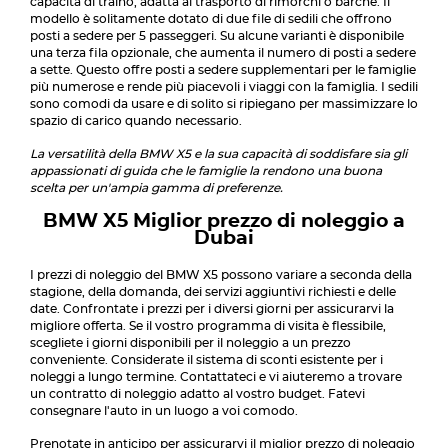
capacità di traino, adatta al trasporto di rimorchi o barche. Il
modello è solitamente dotato di due file di sedili che offrono
posti a sedere per 5 passeggeri. Su alcune varianti è disponibile
una terza fila opzionale, che aumenta il numero di posti a sedere
a sette. Questo offre posti a sedere supplementari per le famiglie
più numerose e rende più piacevoli i viaggi con la famiglia. I sedili
sono comodi da usare e di solito si ripiegano per massimizzare lo
spazio di carico quando necessario.
La versatilità della BMW X5 e la sua capacità di soddisfare sia gli
appassionati di guida che le famiglie la rendono una buona
scelta per un'ampia gamma di preferenze.
BMW X5 Miglior prezzo di noleggio a
Dubai
I prezzi di noleggio del BMW X5 possono variare a seconda della
stagione, della domanda, dei servizi aggiuntivi richiesti e delle
date. Confrontate i prezzi per i diversi giorni per assicurarvi la
migliore offerta. Se il vostro programma di visita è flessibile,
scegliete i giorni disponibili per il noleggio a un prezzo
conveniente. Considerate il sistema di sconti esistente per i
noleggi a lungo termine. Contattateci e vi aiuteremo a trovare
un contratto di noleggio adatto al vostro budget. Fatevi
consegnare l'auto in un luogo a voi comodo.
Prenotate in anticipo per assicurarvi il miglior prezzo di noleggio