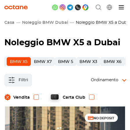
Casa
Noleggio BMW Dubai
Noleggio BMW X5 a Duba
Noleggio BMW X5 a Dubai
 4
BMW X5
BMW X7
BMW 5
BMW X3
BMW X6
Filtri
Ordinamento
Vendita
Carta Club
NO DEPOSIT