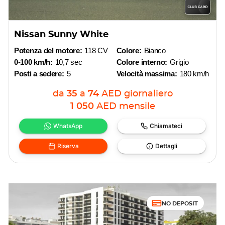
Nissan Sunny White
Potenza del motore:
118 CV
Colore:
Bianco
0-100 km/h:
10,7 sec
Colore interno:
Grigio
Posti a sedere:
5
Velocità massima:
180 km/h
da
35
a
74
AED
giornaliero
1 050
AED
mensile
WhatsApp
Chiamateci
Riserva
Dettagli
NO DEPOSIT