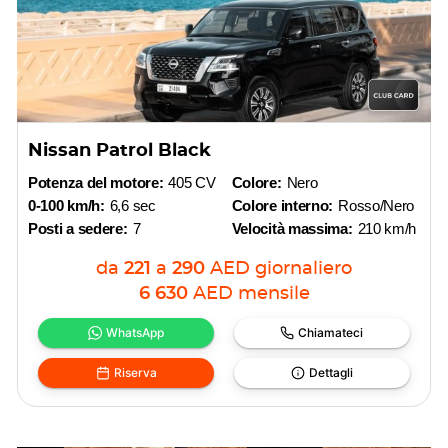
Nissan Patrol Black
Potenza del motore:
405 CV
Colore:
Nero
0-100 km/h:
6,6 sec
Colore interno:
Rosso/Nero
Posti a sedere:
7
Velocità massima:
210 km/h
da
221
a
290
AED
giornaliero
6 630
AED
mensile
WhatsApp
Chiamateci
Riserva
Dettagli