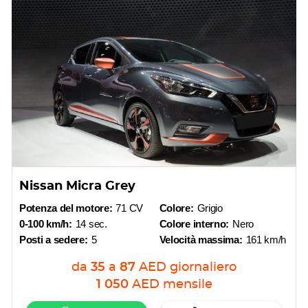
Nissan Micra Grey
Potenza del motore:
71 CV
Colore:
Grigio
0-100 km/h:
14 sec.
Colore interno:
Nero
Posti a sedere:
5
Velocità massima:
161 km/h
da
35
a
87
AED
giornaliero
1 050
AED
mensile