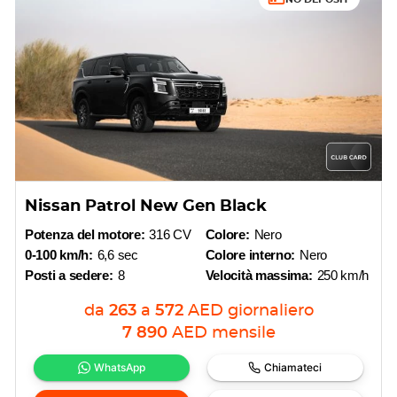
Nissan Patrol New Gen Black
Potenza del motore:
316 CV
Colore:
Nero
0-100 km/h:
6,6 sec
Colore interno:
Nero
Posti a sedere:
8
Velocità massima:
250 km/h
da
263
a
572
AED
giornaliero
7 890
AED
mensile
WhatsApp
Chiamateci