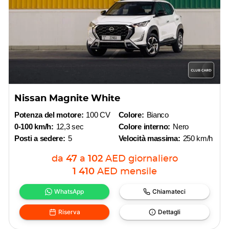
Nissan Magnite White
Potenza del motore:
100 CV
Colore:
Bianco
0-100 km/h:
12,3 sec
Colore interno:
Nero
Posti a sedere:
5
Velocità massima:
250 km/h
da
47
a
102
AED
giornaliero
1 410
AED
mensile
WhatsApp
Chiamateci
Riserva
Dettagli