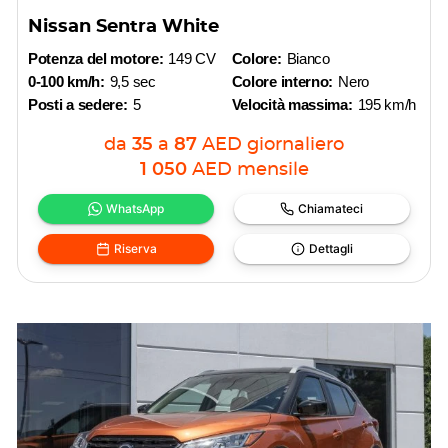
Nissan Sentra White
Potenza del motore:
149 CV
Colore:
Bianco
0-100 km/h:
9,5 sec
Colore interno:
Nero
Posti a sedere:
5
Velocità massima:
195 km/h
da
35
a
87
AED
giornaliero
1 050
AED
mensile
WhatsApp
Chiamateci
Riserva
Dettagli