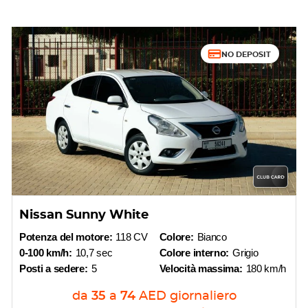
NO DEPOSIT
Nissan Sunny White
Potenza del motore:
118 CV
Colore:
Bianco
0-100 km/h:
10,7 sec
Colore interno:
Grigio
Posti a sedere:
5
Velocità massima:
180 km/h
da
35
a
74
AED
giornaliero