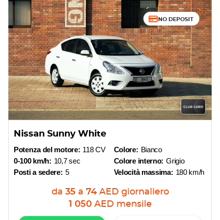
NO DEPOSIT
Nissan Sunny White
Potenza del motore:
118 CV
Colore:
Bianco
0-100 km/h:
10,7 sec
Colore interno:
Grigio
Posti a sedere:
5
Velocità massima:
180 km/h
da
35
a
74
AED
giornaliero
1 050
AED
mensile