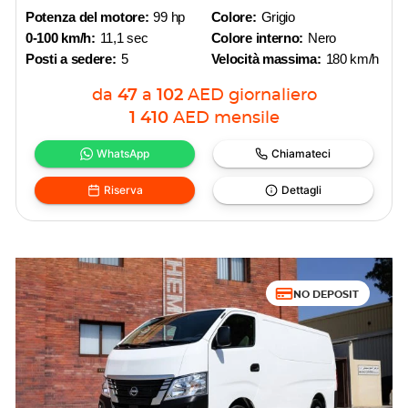
Potenza del motore:
99 hp
Colore:
Grigio
0-100 km/h:
11,1 sec
Colore interno:
Nero
Posti a sedere:
5
Velocità massima:
180 km/h
da
47
a
102
AED
giornaliero
1 410
AED
mensile
WhatsApp
Chiamateci
Riserva
Dettagli
NO DEPOSIT