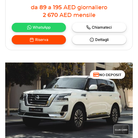
da
89
a
195
AED
giornaliero
2 670
AED
mensile
WhatsApp
Chiamateci
Riserva
Dettagli
NO DEPOSIT