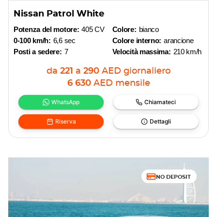
Nissan Patrol White
Potenza del motore:
405 CV
Colore:
bianco
0-100 km/h:
6,6 sec
Colore interno:
arancione
Posti a sedere:
7
Velocità massima:
210 km/h
da
221
a
290
AED
giornaliero
6 630
AED
mensile
WhatsApp
Chiamateci
Riserva
Dettagli
NO DEPOSIT