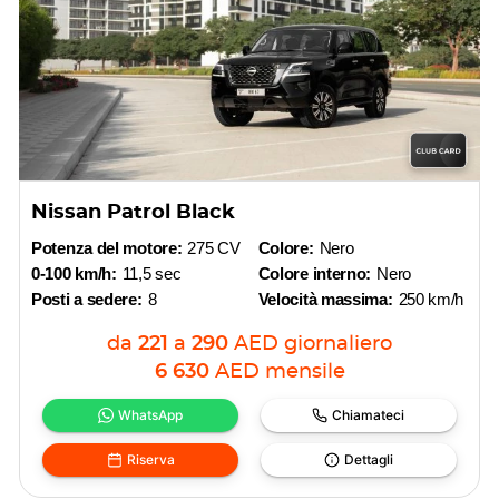
Nissan Patrol Black
Potenza del motore:
275 CV
Colore:
Nero
0-100 km/h:
11,5 sec
Colore interno:
Nero
Posti a sedere:
8
Velocità massima:
250 km/h
da
221
a
290
AED
giornaliero
6 630
AED
mensile
WhatsApp
Chiamateci
Riserva
Dettagli