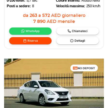
0-100 km/h:
5,7 sec
Colore interno:
Rosso Nero
Posti a sedere:
8
Velocità massima:
250 km/h
da
263
a
572
AED
giornaliero
7 890
AED
mensile
WhatsApp
Chiamateci
Riserva
Dettagli
NO DEPOSIT