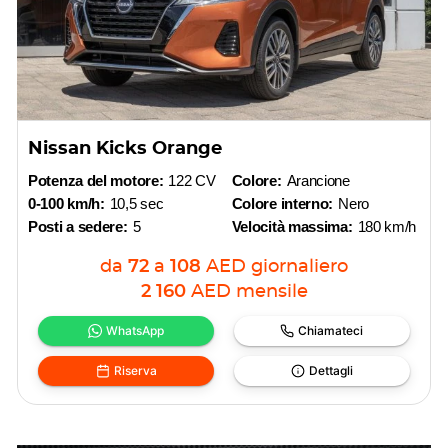
Nissan Kicks Orange
Potenza del motore:
122 CV
Colore:
Arancione
0-100 km/h:
10,5 sec
Colore interno:
Nero
Posti a sedere:
5
Velocità massima:
180 km/h
da
72
a
108
AED
giornaliero
2 160
AED
mensile
WhatsApp
Chiamateci
Riserva
Dettagli