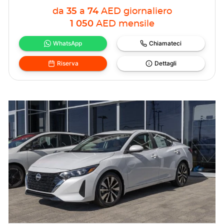
da
35
a
74
AED
giornaliero
1 050
AED
mensile
WhatsApp
Chiamateci
Riserva
Dettagli