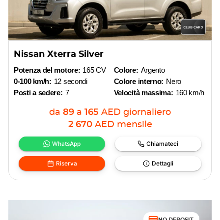
Nissan Xterra Silver
Potenza del motore:
165 CV
Colore:
Argento
0-100 km/h:
12 secondi
Colore interno:
Nero
Posti a sedere:
7
Velocità massima:
160 km/h
da
89
a
165
AED
giornaliero
2 670
AED
mensile
WhatsApp
Chiamateci
Riserva
Dettagli
NO DEPOSIT