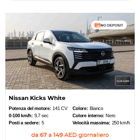
NO DEPOSIT
Nissan Kicks White
Potenza del motore:
141 CV
Colore:
Bianco
0-100 km/h:
9,7 sec
Colore interno:
Nero
Posti a sedere:
5
Velocità massima:
250 km/h
da
67
a
149
AED
giornaliero