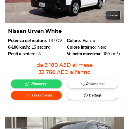
Nissan Urvan White
Potenza del motore:
147 CV
Colore:
Bianco
0-100 km/h:
15 secondi
Colore interno:
Nero
Posti a sedere:
3
Velocità massima:
180 km/h
da
3 180
AED
al mese
32 760
AED
all'anno
WhatsApp
Chiamateci
Invia la richiesta
Dettagli