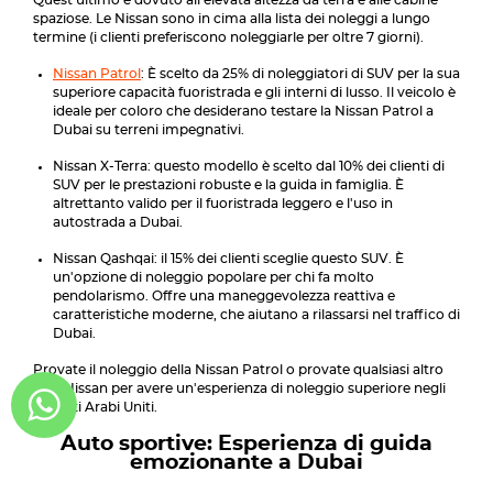
Quest'ultimo è dovuto all'elevata altezza da terra e alle cabine
spaziose. Le Nissan sono in cima alla lista dei noleggi a lungo
termine (i clienti preferiscono noleggiarle per oltre 7 giorni).
Nissan Patrol
: È scelto da 25% di noleggiatori di SUV per la sua
superiore capacità fuoristrada e gli interni di lusso. Il veicolo è
ideale per coloro che desiderano testare la Nissan Patrol a
Dubai su terreni impegnativi.
Nissan X-Terra: questo modello è scelto dal 10% dei clienti di
SUV per le prestazioni robuste e la guida in famiglia. È
altrettanto valido per il fuoristrada leggero e l'uso in
autostrada a Dubai.
Nissan Qashqai: il 15% dei clienti sceglie questo SUV. È
un'opzione di noleggio popolare per chi fa molto
pendolarismo. Offre una maneggevolezza reattiva e
caratteristiche moderne, che aiutano a rilassarsi nel traffico di
Dubai.
Provate il noleggio della Nissan Patrol o provate qualsiasi altro
SUV Nissan per avere un'esperienza di noleggio superiore negli
Emirati Arabi Uniti.
Auto sportive: Esperienza di guida
emozionante a Dubai