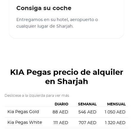
Consiga su coche
Entregamos en su hotel, aeropuerto o
cualquier lugar de Sharjah.
KIA Pegas
precio de alquiler
en Sharjah
Deslícese a la izquierda para ver más
DIARIO
SEMANAL
MENSUAL
Kia Pegas Gold
88
AED
546
AED
1 050
AED
Kia Pegas White
111
AED
707
AED
1 320
AED