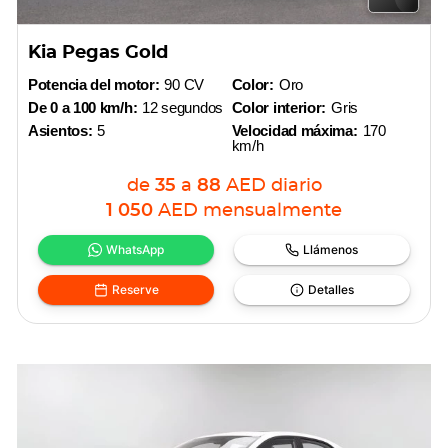
Kia Pegas Gold
Potencia del motor:
90 CV
Color:
Oro
De 0 a 100 km/h:
12 segundos
Color interior:
Gris
Asientos:
5
Velocidad máxima:
170
km/h
de
35
a
88
AED
diario
1 050
AED
mensualmente
WhatsApp
Llámenos
Reserve
Detalles