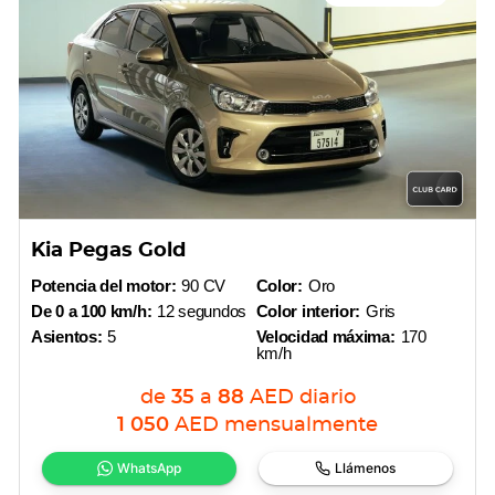
Kia Pegas Gold
Potencia del motor:
90 CV
Color:
Oro
De 0 a 100 km/h:
12 segundos
Color interior:
Gris
Asientos:
5
Velocidad máxima:
170
km/h
de
35
a
88
AED
diario
1 050
AED
mensualmente
WhatsApp
Llámenos