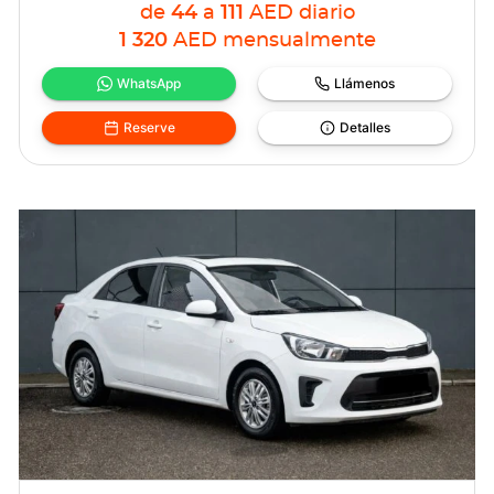
de
44
a
111
AED
diario
1 320
AED
mensualmente
WhatsApp
Llámenos
Reserve
Detalles