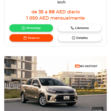
km/h
de
35
a
88
AED
diario
1 050
AED
mensualmente
WhatsApp
Llámenos
Reserve
Detalles
NO DEPOSIT