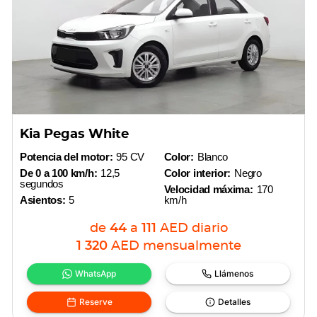
Kia Pegas White
Potencia del motor:
95 CV
Color:
Blanco
De 0 a 100 km/h:
12,5
Color interior:
Negro
segundos
Velocidad máxima:
170
Asientos:
5
km/h
de
44
a
111
AED
diario
1 320
AED
mensualmente
WhatsApp
Llámenos
Reserve
Detalles