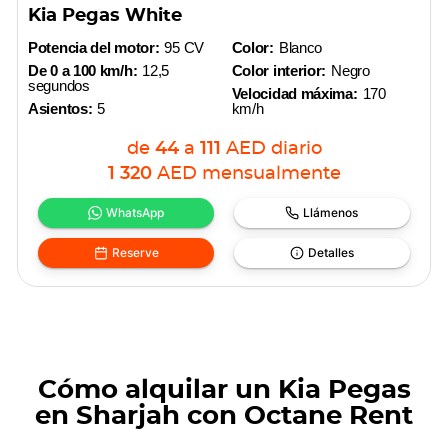
Kia Pegas White
Potencia del motor:
95 CV
Color:
Blanco
De 0 a 100 km/h:
12,5
Color interior:
Negro
segundos
Velocidad máxima:
170
Asientos:
5
km/h
de
44
a
111
AED
diario
1 320
AED
mensualmente
WhatsApp
Llámenos
Reserve
Detalles
Cómo alquilar un Kia Pegas
en Sharjah con Octane Rent