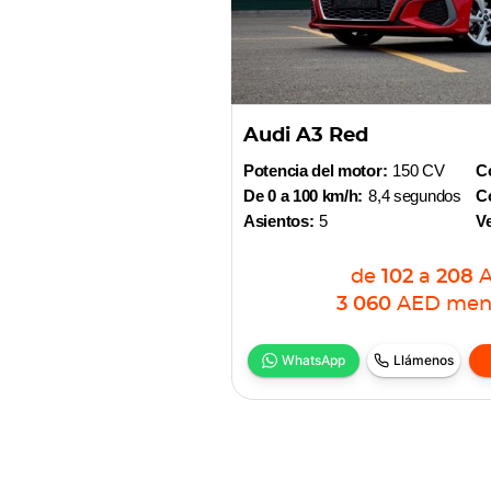
Audi A3 Red
Potencia del motor:
150 CV
Co
De 0 a 100 km/h:
8,4 segundos
Co
Asientos:
5
V
de
102
a
208
3 060
AED
men
WhatsApp
Llámenos