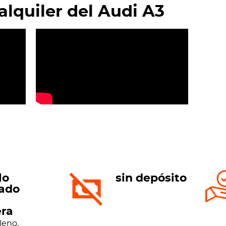
alquiler del Audi A3
lo
sin depósito
ado
era
leno,