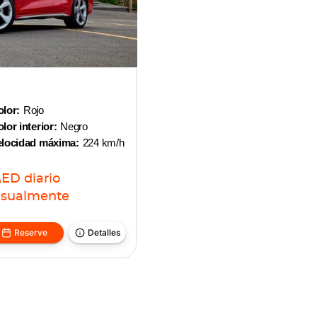
lor:
Rojo
lor interior:
Negro
elocidad máxima:
224 km/h
AED
diario
sualmente
Reserve
Detalles