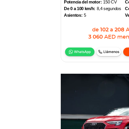
Potencia del motor:
150 CV
Co
De 0 a 100 km/h:
8,4 segundos
Co
Asientos:
5
V
de
102
a
208
3 060
AED
men
WhatsApp
Llámenos