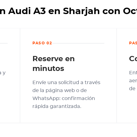
n Audi A3 en Sharjah con O
PASO 02
PA
Reserve en
C
minutos
a y
En
aer
Envíe una solicitud a través
de 
de la página web o de
WhatsApp: confirmación
rápida garantizada.