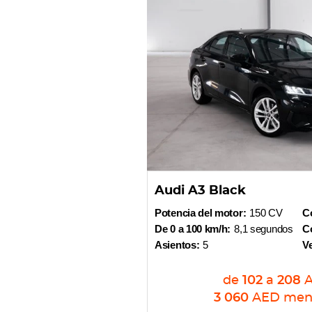
Audi A3 Black
Potencia del motor:
150 CV
Co
De 0 a 100 km/h:
8,1 segundos
Co
Asientos:
5
V
de
102
a
208
3 060
AED
men