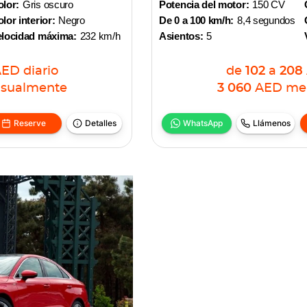
lor:
Gris oscuro
Potencia del motor:
150 CV
lor interior:
Negro
De 0 a 100 km/h:
8,4 segundos
elocidad máxima:
232 km/h
Asientos:
5
AED
diario
de
102
a
208
sualmente
3 060
AED
me
Reserve
Detalles
WhatsApp
Llámenos