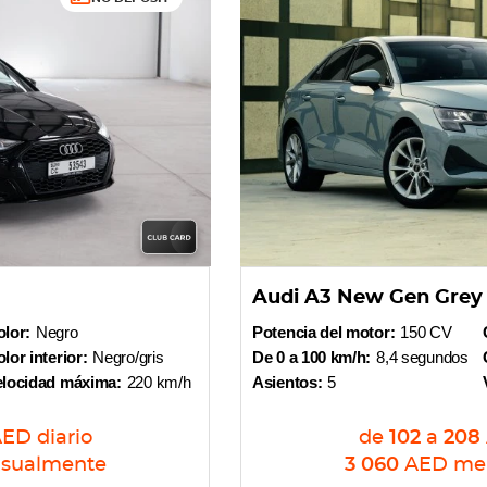
Audi A3 New Gen Grey
lor:
Negro
Potencia del motor:
150 CV
lor interior:
Negro/gris
De 0 a 100 km/h:
8,4 segundos
elocidad máxima:
220 km/h
Asientos:
5
AED
diario
de
102
a
208
sualmente
3 060
AED
me