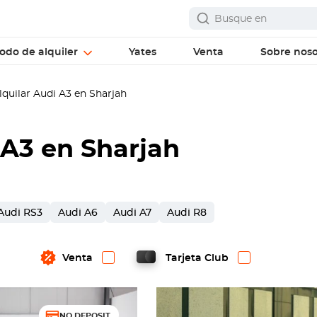
odo de alquiler
Yates
Venta
Sobre noso
quilar Audi A3 en Sharjah
 A3 en Sharjah
Audi RS3
Audi A6
Audi A7
Audi R8
Venta
Tarjeta Club
NO DEPOSIT