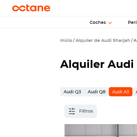
Coches
Perí
Inicio
Alquiler de Audi Sharjah
Al
Alquiler Audi
Audi Q3
Audi Q8
Audi A3
Filtros