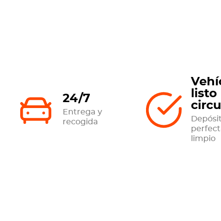
Vehí
listo
24/7
circu
Entrega y
Depósit
recogida
perfec
limpio