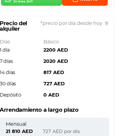
En línea 24/7
Precio del
*precio por día desde hoy
alquiler
Días
Básico
1 día
2200
AED
7 días
2020
AED
14 días
817
AED
30 días
727
AED
Depósito
0
AED
Arrendamiento a largo plazo
Mensual
21 810
AED
727
AED
por día