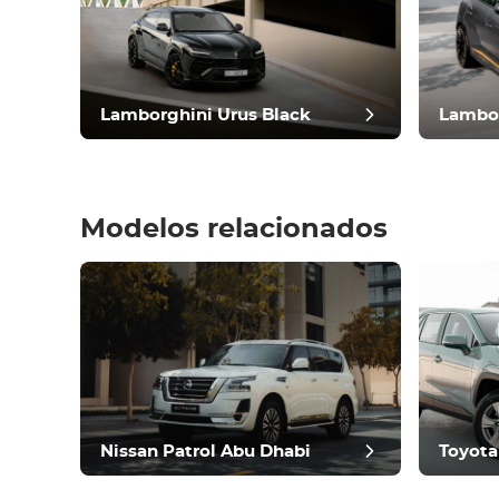
Cómodo
Climatización
Conducir
Condición
Lamborghini Urus Black
Lambor
Modelos relacionados
revisió
Nissan Patrol Abu Dhabi
Toyota