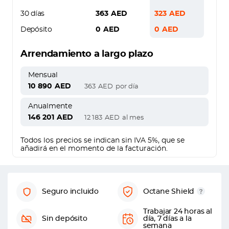
30 días
363
AED
323
AED
Depósito
0
AED
0
AED
Arrendamiento a largo plazo
Mensual
10 890
AED
363
AED
por día
Anualmente
146 201
AED
12 183
AED
al mes
Todos los precios se indican sin IVA 5%, que se
añadirá en el momento de la facturación.
Seguro incluido
Octane Shield
Trabajar 24 horas al
Sin depósito
día, 7 días a la
semana