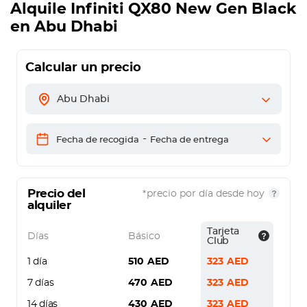
Alquile
Infiniti QX80 New Gen Black
en Abu Dhabi
Calcular un precio
Abu Dhabi
-
Fecha de recogida
Fecha de entrega
Precio del
*precio por día desde hoy
alquiler
Tarjeta
Días
Básico
Club
1 día
510
AED
323
AED
7 días
470
AED
323
AED
14 días
430
AED
323
AED