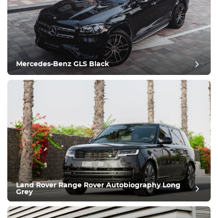
Equipamiento
Cómodo
Climatización
Conducir
Mercedes-Benz GLS Black
Condición
Land Rover Range Rover Autobiography Long
Grey
revisión del puesto