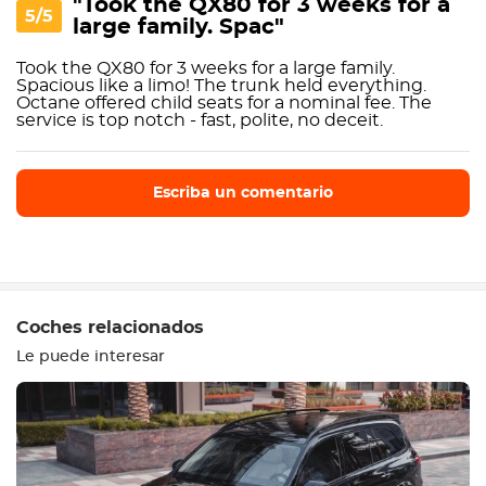
"Took the QX80 for 3 weeks for a
5/5
large family. Spac"
Took the QX80 for 3 weeks for a large family.
Spacious like a limo! The trunk held everything.
Octane offered child seats for a nominal fee. The
service is top notch - fast, polite, no deceit.
Escriba un comentario
Escriba un comentario
Coches relacionados
Le puede interesar