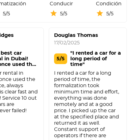
imatización
Conducir
Condición
5/5
5/5
5/5
idges
Douglas Thomas
R
17/02/2025
3
 best car
"I rented a car for a
l in Dubai!
5/5
long period of
once used the
time"
 rental in
I rented a car for a long
S
 once used the
period of time, the
u
ce, always
formalization took
v
s clear fast and
minimum time and effort,
i
 Service 10 out
everything was done
c
ars are
remotely and at a good
d
ever failed!
price. I picked up the car
o
at the specified place and
returned it as well.
Constant support of
operators if there are