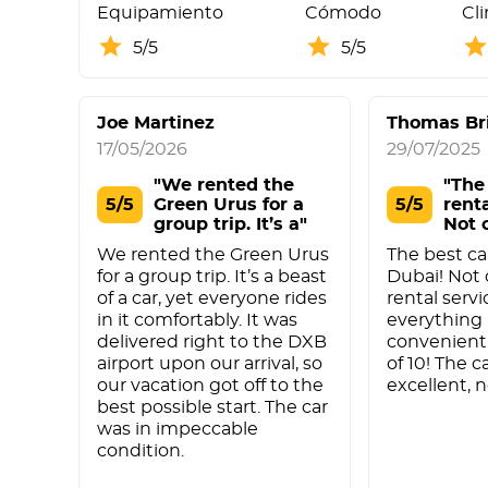
Equipamiento
Cómodo
Cl
5/5
5/5
Joe Martinez
Thomas Br
17/05/2026
29/07/2025
"We rented the
"The
5/5
Green Urus for a
5/5
renta
group trip. It’s a"
Not 
re"
We rented the Green Urus
The best car
for a group trip. It’s a beast
Dubai! Not
of a car, yet everyone rides
rental servi
in it comfortably. It was
everything i
delivered right to the DXB
convenient!
airport upon our arrival, so
of 10! The c
our vacation got off to the
excellent, n
best possible start. The car
was in impeccable
condition.