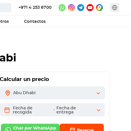
+971 4 253 6700
tros
Contactos
abi
Calcular un precio
Abu Dhabi
Fecha de
Fecha de
-
recogida
entrega
Chat por WhatsApp
Reserve