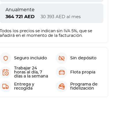
Anualmente
364 721
AED
30 393
AED
al mes
Todos los precios se indican sin IVA 5%, que se
añadirá en el momento de la facturación.
Seguro incluido
Sin depósito
Trabajar 24
horas al día, 7
Flota propia
días a la semana
Entrega y
Programa de
recogida
fidelización