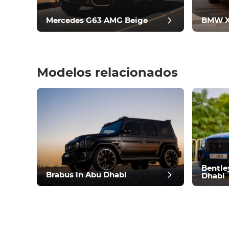
Condición
Mercedes G63 AMG Beige
BMW X
Modelos relacionados
revisió
Bentle
Brabus in Abu Dhabi
Dhabi