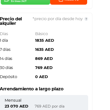
En línea 24/7
Precio del
*precio por día desde hoy
alquiler
Días
Básico
1 día
1835
AED
7 días
1635
AED
14 días
869
AED
30 días
769
AED
Depósito
0
AED
Arrendamiento a largo plazo
Mensual
23 070
AED
769
AED
por día